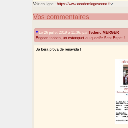
Voir en ligne :
https://www.academiagascona.fr
Vos commentaires
#
Le 26 juillet 2019 à 11:36
,
par
Tederic MERGER
Engoan tanben, un estanquet au quartièr Sent Esprit !
Ua bèra pròva de renavida !