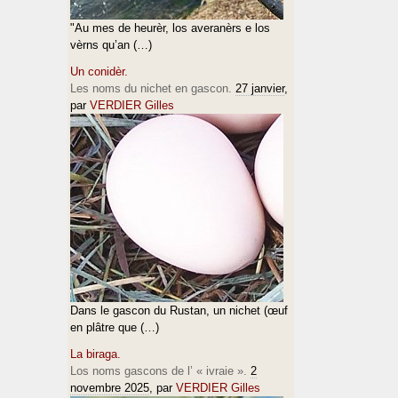
"Au mes de heurèr, los averanèrs e los
vèrns qu’an (…)
Un conidèr.
Les noms du nichet en gascon.
27 janvier
,
par
VERDIER Gilles
Dans le gascon du Rustan, un nichet (œuf
en plâtre que (…)
La biraga.
Los noms gascons de l’ « ivraie ».
2
novembre 2025
, par
VERDIER Gilles