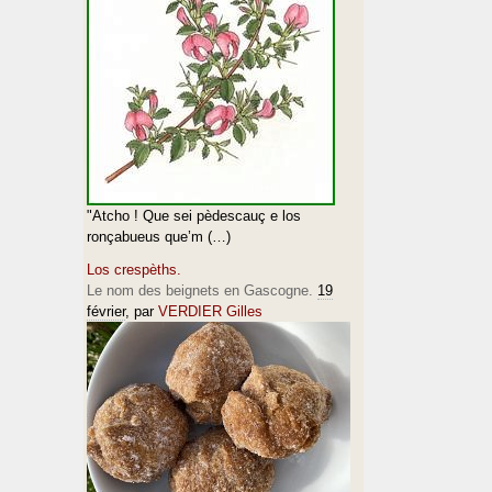
"Atcho ! Que sei pèdescauç e los
ronçabueus que’m (…)
Los crespèths.
Le nom des beignets en Gascogne.
19
février
, par
VERDIER Gilles