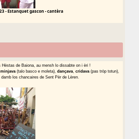
23 - Estanquet gascon - cantèra
Hèstas de Baiona, au mensh lo dissabte on i èri !
)
minjava
(talo basco e moleta),
dançava
,
cridava
(pas tròp totun),
, damb los chancaires de Sent Pèr de Lèren.