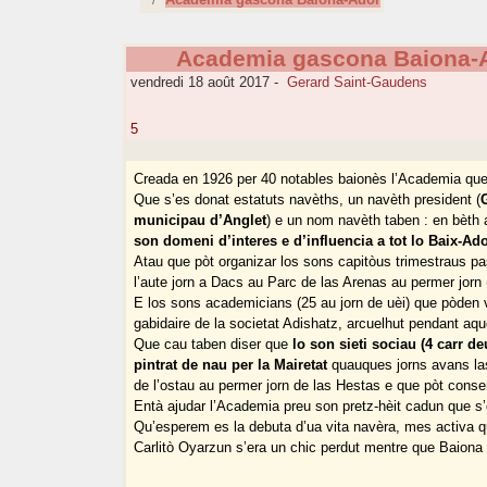
Academia gascona Baiona-
vendredi 18 août 2017
-
Gerard Saint-Gaudens
5
Creada en 1926 per 40 notables baionès l’Academia que’
Que s’es donat estatuts navèths, un navèth president (
municipau d’Anglet
) e un nom navèth taben : en bèt
son domeni d’interes e d’influencia a tot lo Baix-Ad
Atau que pòt organizar los sons capitòus trimestraus p
l’aute jorn a Dacs au Parc de las Arenas au permer jorn
E los sons academicians (25 au jorn de uèi) que pòden 
gabidaire de la societat Adishatz, arcuelhut pendant a
Que cau taben diser que
lo son sieti sociau (4 carr de
pintrat de nau per la Mairetat
quauques jorns avans las
de l’ostau au permer jorn de las Hestas e que pòt conse
Entà ajudar l’Academia preu son pretz-hèit cadun que s’e
Qu’esperem es la debuta d’ua vita navèra, mes activa q
Carlitò Oyarzun s’era un chic perdut mentre que Baiona