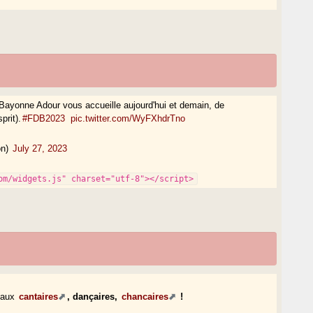
ayonne Adour vous accueille aujourd'hui et demain, de
prit).
#FDB2023
pic.twitter.com/WyFXhdrTno
on)
July 27, 2023
om/widgets.js" charset="utf-8"></script>
t aux
cantaires
, dançaires,
chancaires
!