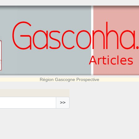
Région Gascogne Prospective
>>