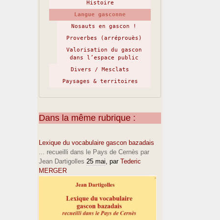
Histoire
Langue gasconne
Nosauts en gascon !
Proverbes (arréprouès)
Valorisation du gascon
dans l’espace public
Divers / Mesclats
Paysages & territoires
Dans la même rubrique :
Lexique du vocabulaire gascon bazadais
... recueilli dans le Pays de Cernès par
Jean Dartigolles
25 mai
, par
Tederic
MERGER