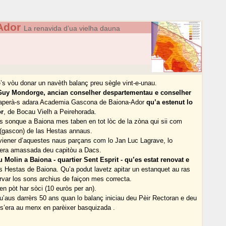
Ador
La renavida d’ua vielha dauna
s vòu donar un navèth balanç preu sègle vint-e-unau.
Guy Mondorge, ancian conselher despartementau e conselher
h aperà-s adara Academia Gascona de Baiona-Ador
qu’a estenut lo
or
, de Bocau Vielh a Peirehorada.
as sonque a Baiona mes taben en tot lòc de la zòna qui sii com
 (gascon) de las Hestas annaus.
viener d’aquestes naus parçans com lo Jan Luc Lagrave, lo
quera amassada deu capitòu a Dacs.
u Molin a Baiona - quartier Sent Esprit - qu’es estat renovat e
 Hestas de Baiona. Qu’a podut lavetz apitar un estanquet au ras
rvar los sons archius de faiçon mes correcta.
n pòt har sòci (10 euròs per an).
u’aus darrèrs 50 ans quan lo balanç iniciau deu Pèir Rectoran e deu
 s’era au menx en parèixer basquizada .