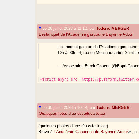
#
Le 28 juillet 2023 à 11:12
,
par
Tederic MERGER
L’estanquet de l’Academie gascoune Bayonne Adour
L'estanquet gascon de l'Académie gascoune B
10h à 00h - 4, rue du Moulin (quartier Saint-Es
— Association Esprit Gascon (@EspritGasc
<script async src="https://platform.twitter.c
#
Le 30 juillet 2023 à 10:14
,
par
Tederic MERGER
Quauquas fotos d’ua escaduda totau
(quelques photos d’une réussite totale)
Bravo à
l’Académie Gasconne de Bayonne Adour
, e