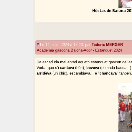
Hèstas de Baiona 20
#
Le 14 juillet 2024 à 18:23
,
par
Tederic MERGER
Academia gascona Baiona-Ador - Estanquet 2024
Ua escaduda mei entad aqueth estanquet gascon de las 
Vertat que s’i
cantava
(hòrt),
bevèva
(pomada basca...
arridèva
(un chic), escambiava... e "
chancava
" tanben