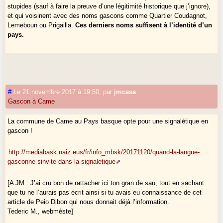
stupides (sauf à faire la preuve d’une légitimité historique que j’ignore),
et qui voisinent avec des noms gascons comme Quartier Coudagnot,
Lemeboun ou Prigailla.
Ces derniers noms suffisent à l’identité d’un
pays.
#
Le 21 novembre 2017 à 19:50
,
par
jmcasa
Gascon à Came
La commune de Came au Pays basque opte pour une signalétique en
gascon !
http://mediabask.naiz.eus/fr/info_mbsk/20171120/quand-la-langue-
gasconne-sinvite-dans-la-signaletique
[A JM : J’ai cru bon de rattacher ici ton gran de sau, tout en sachant
que tu ne l’aurais pas écrit ainsi si tu avais eu connaissance de cet
article de Peio Dibon qui nous donnait déjà l’information.
Tederic M., webmèste]