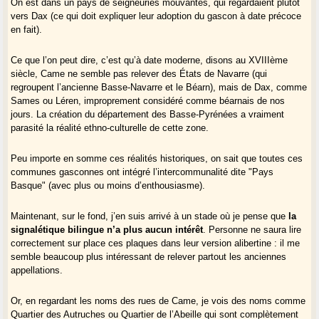
On est dans un pays de seigneuries mouvantes, qui regardaient plutôt
vers Dax (ce qui doit expliquer leur adoption du gascon à date précoce
en fait).
Ce que l’on peut dire, c’est qu’à date moderne, disons au XVIIIème
siècle, Came ne semble pas relever des États de Navarre (qui
regroupent l’ancienne Basse-Navarre et le Béarn), mais de Dax, comme
Sames ou Léren, improprement considéré comme béarnais de nos
jours. La création du département des Basse-Pyrénées a vraiment
parasité la réalité ethno-culturelle de cette zone.
Peu importe en somme ces réalités historiques, on sait que toutes ces
communes gasconnes ont intégré l’intercommunalité dite "Pays
Basque" (avec plus ou moins d’enthousiasme).
Maintenant, sur le fond, j’en suis arrivé à un stade où je pense que
la
signalétique bilingue n’a plus aucun intérêt
. Personne ne saura lire
correctement sur place ces plaques dans leur version alibertine : il me
semble beaucoup plus intéressant de relever partout les anciennes
appellations.
Or, en regardant les noms des rues de Came, je vois des noms comme
Quartier des Autruches ou Quartier de l’Abeille qui sont complètement