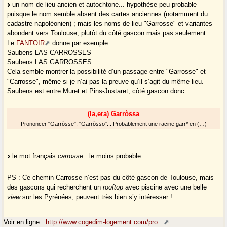
un nom de lieu ancien et autochtone... hypothèse peu probable
puisque le nom semble absent des cartes anciennes (notamment du
cadastre napoléonien) ; mais les noms de lieu "Garrosse" et variantes
abondent vers Toulouse, plutôt du côté gascon mais pas seulement.
Le
FANTOIR
donne par exemple :
Saubens LAS CARROSSES
Saubens LAS GARROSSES
Cela semble montrer la possibilité d’un passage entre "Garrosse" et
"Carrosse", même si je n’ai pas la preuve qu’il s’agit du même lieu.
Saubens est entre Muret et Pins-Justaret, côté gascon donc.
(la,era) Garròssa
Prononcer "Garròsse", "Garròsso"... Probablement une racine garr* en (…)
le mot français
carrosse
: le moins probable.
PS : Ce chemin Carrosse n’est pas du côté gascon de Toulouse, mais
des gascons qui recherchent un
rooftop
avec piscine avec une belle
view
sur les Pyrénées, peuvent très bien s’y intéresser !
Voir en ligne :
http://www.cogedim-logement.com/pro...