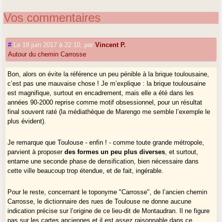
Vos commentaires
#
Le 19 juin 2017 à 22:10
,
par
Vincent P.
Autour du chemin Carrosse
Bon, alors on évite la référence un peu pénible à la brique toulousaine,
c’est pas une mauvaise chose ! Je m’explique : la brique toulousaine
est magnifique, surtout en encadrement, mais elle a été dans les
années 90-2000 reprise comme motif obsessionnel, pour un résultat
final souvent raté (la médiathèque de Marengo me semble l’exemple le
plus évident).
Je remarque que Toulouse - enfin ! - comme toute grande métropole,
parvient à proposer
des formes un peu plus diverses
, et surtout,
entame une seconde phase de densification, bien nécessaire dans
cette ville beaucoup trop étendue, et de fait, ingérable.
Pour le reste, concernant le toponyme "Carrosse", de l’ancien chemin
Carrosse, le dictionnaire des rues de Toulouse ne donne aucune
indication précise sur l’origine de ce lieu-dit de Montaudran. Il ne figure
pas sur les cartes anciennes et il est assez raisonnable dans ce