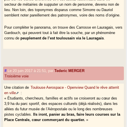
secteur de métairies de supputer un nom de personne, devenu non de
lieu. Non loin, des toponymes disparus comme Simorre ou Dauriol
semblent noter pareillement des patronymes, voire des noms d’origine.
Pour compléter le panorama, on trouve des Carrosse en Lauragais, vers
Gardouch, qui peuvent tout à fait être la souche, par un phénomène
connu de
peuplement de l’est toulousain via le Lauragais
.
#
Le 20 juin 2017 à 21:51
,
par
Tederic MERGER
Troisième voie
Une citation de
Toulouse Aerospace - Openview Quand le rêve atterrit
en ville
:
« Étudiants, chercheurs, familles et actifs se croiseront au cœur des
3,9 ha du parc sportif, des espaces culturels (déjà réalisés), dans les
allées du futur musée de l’Aéropostale ou le long des nombreuses
pistes cyclables.
Ils iront, panier au bras, faire leurs courses sur la
Place Centrale, cœur commerçant du quartier.
»