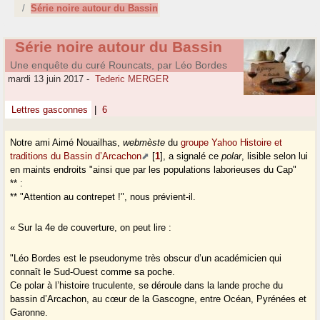
Série noire autour du Bassin
Série noire autour du Bassin
Une enquête du curé Rouncats, par Léo Bordes
mardi 13 juin 2017
-
Tederic MERGER
Lettres gasconnes
|
6
Notre ami Aimé Nouailhas,
webmèste
du
groupe Yahoo Histoire et
traditions du Bassin d’Arcachon
[
1
]
, a signalé ce
polar
, lisible selon lui
en maints endroits "ainsi que par les populations laborieuses du Cap"
** :
** "Attention au contrepet !", nous prévient-il.
« Sur la 4e de couverture, on peut lire :
"Léo Bordes est le pseudonyme très obscur d’un académicien qui
connaît le Sud-Ouest comme sa poche.
Ce polar à l’histoire truculente, se déroule dans la lande proche du
bassin d’Arcachon, au cœur de la Gascogne, entre Océan, Pyrénées et
Garonne.