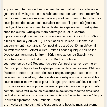
quant au côté gascon il est un peu planant, virtuel : l’appartenance
gasconne du village et de ses habitants est constamment proclamée
par l’auteur mais concrètement elle apparait peu : pas du tout chez les
deux jeunes détectives qui pourraient être de n’importe où (mais au
fond ça réflète un peu une réalité de dernière génération …) et guère
chez les autres. Quelques mots naufragés ici et là comme
« pousouère » (la sorcière empoisonneuse ou qui aimerait bien l’être et
a bien du mal à y arriver …). La situation du village lui-même est
gasconnement incertaine si l’on peut dire : à 30 ou 40 mn d’Agen il
pourrait être dans l’Albret ou les Petites Landes quoique rien ne les
évoque vraiment mais le titre « Série noire autour du Bassin » est
déroutant tant le monde du Pays de Buch est absent.
Les recettes du curé Roucats (un curé d’un seul clocher, comme on
n’en voit plus depuis très longtemps, même dans les années 1990 où
l’histoire semble se placer !) laissent un peu songeur : sont-elles des
recettes traditionnelles, patrimoniales en quelque sorte ou infaisables
pour la plupart et inventées pour la blague par notre facétieux auteur ?
En tous cas un peu trop nombreuses et parfois hors de propos m’a-t-il
semblé -rien à voir avec les quelques succulentes recettes détaillées
au fil des aventures du commissaire Le Floch (un breton, inventé lui par
l’écrivain diplomate Jean-François Parot).
Bref, voilà un livre qui met la Gascogne à la bouche mais qui promet