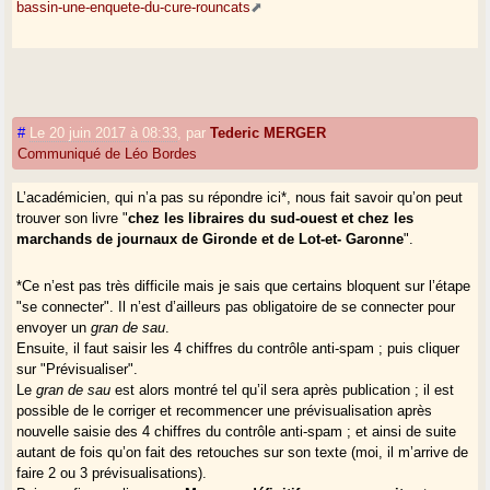
bassin-une-enquete-du-cure-rouncats
#
Le 20 juin 2017 à 08:33
,
par
Tederic MERGER
Communiqué de Léo Bordes
L’académicien, qui n’a pas su répondre ici*, nous fait savoir qu’on peut
trouver son livre "
chez les libraires du sud-ouest et chez les
marchands de journaux de Gironde et de Lot-et- Garonne
".
*Ce n’est pas très difficile mais je sais que certains bloquent sur l’étape
"se connecter". Il n’est d’ailleurs pas obligatoire de se connecter pour
envoyer un
gran de sau
.
Ensuite, il faut saisir les 4 chiffres du contrôle anti-spam ; puis cliquer
sur "Prévisualiser".
Le
gran de sau
est alors montré tel qu’il sera après publication ; il est
possible de le corriger et recommencer une prévisualisation après
nouvelle saisie des 4 chiffres du contrôle anti-spam ; et ainsi de suite
autant de fois qu’on fait des retouches sur son texte (moi, il m’arrive de
faire 2 ou 3 prévisualisations).