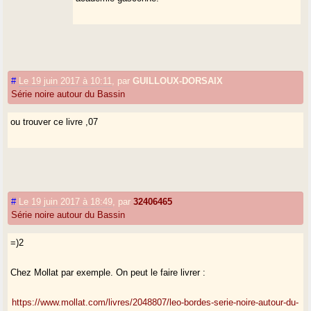
#
Le 19 juin 2017 à 10:11
,
par
GUILLOUX-DORSAIX
Série noire autour du Bassin
ou trouver ce livre ,07
#
Le 19 juin 2017 à 18:49
,
par
32406465
Série noire autour du Bassin
=)2
Chez Mollat par exemple. On peut le faire livrer :
https://www.mollat.com/livres/2048807/leo-bordes-serie-noire-autour-du-