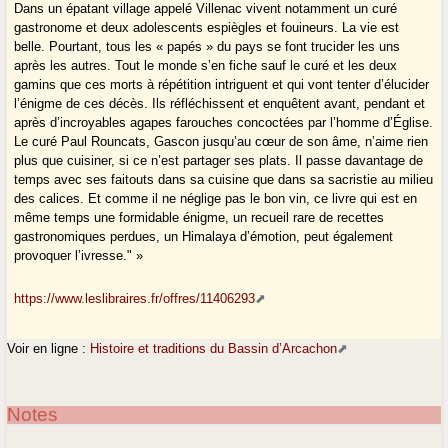
Dans un épatant village appelé Villenac vivent notamment un curé
gastronome et deux adolescents espiègles et fouineurs. La vie est
belle. Pourtant, tous les « papés » du pays se font trucider les uns
après les autres. Tout le monde s’en fiche sauf le curé et les deux
gamins que ces morts à répétition intriguent et qui vont tenter d’élucider
l’énigme de ces décès. Ils réfléchissent et enquêtent avant, pendant et
après d’incroyables agapes farouches concoctées par l’homme d’Église.
Le curé Paul Rouncats, Gascon jusqu’au cœur de son âme, n’aime rien
plus que cuisiner, si ce n’est partager ses plats. Il passe davantage de
temps avec ses faitouts dans sa cuisine que dans sa sacristie au milieu
des calices. Et comme il ne néglige pas le bon vin, ce livre qui est en
même temps une formidable énigme, un recueil rare de recettes
gastronomiques perdues, un Himalaya d’émotion, peut également
provoquer l’ivresse." »
https://www.leslibraires.fr/offres/11406293
Voir en ligne :
Histoire et traditions du Bassin d’Arcachon
Notes