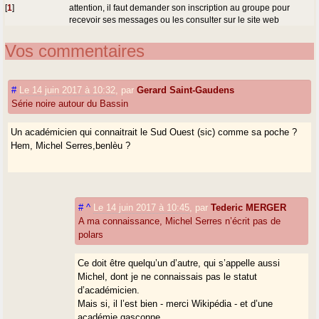
[
1
]
attention, il faut demander son inscription au groupe pour
recevoir ses messages ou les consulter sur le site web
Vos commentaires
#
Le 14 juin 2017 à 10:32
,
par
Gerard Saint-Gaudens
Série noire autour du Bassin
Un académicien qui connaitrait le Sud Ouest (sic) comme sa poche ?
Hem, Michel Serres,benlèu ?
#
^
Le 14 juin 2017 à 10:45
,
par
Tederic MERGER
A ma connaissance, Michel Serres n’écrit pas de
polars
Ce doit être quelqu’un d’autre, qui s’appelle aussi
Michel, dont je ne connaissais pas le statut
d’académicien.
Mais si, il l’est bien - merci Wikipédia - et d’une
académie gasconne.