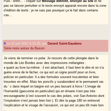
Puis - enfin... - cliquer sur
Message définitif, envoyer au site
et ne
pas se laisser perturber si le texte envoyé apparait encore dans la zone
d’édition de texte : je ne sais pas pourquoi ça le fait dans certains
cas...
#
Le 22 juin 2017 à 15:25
,
par
Gerard Saint-Gaudens
Série noire autour du Bassin
Je viens de terminer ce polar. Je ressors de cette plongée dans le
monde de Léo Bordes avec des impressions mélangées :
quant au livre lui-même : il est attachant, il faut bien le dire et on n’a
guère envie de le lâcher, ce qui est un signe positif pour un livre,
policier en particulier. Il a des formules souvent truculentes et bien
trouvées en effet. Mais les poncifs y surabondent et le permanent ras
du ‘ c dans lequel on baigne est un peu lassant à force ! L’image de
l’humanité (gasconne en particulier) qui en émane n’est pas très
encourageante (c’est souvent le cas des polars, voir San Antonio dont
l’inspiration n’est jamais bien loin ). Et dès la page 180 on entrevoit
l’explication et le visage de l’assassin, ce qui est un peu tôt mais bon
…