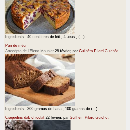
Ingredients : 40 centilitres de lèit ; 4 ueus ; (…)
Pan de mèu
Arrecèpta de l’Elena Mounier
28 février
, par
Guilhèm Pilard Guichòt
Ingredients : 300 gramas de haria ; 100 gramas de (…)
Craquelins dab chicolat
22 février
, par
Guilhèm Pilard Guichòt