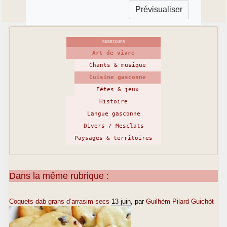
RUBRIQUES
Art de vivre
Chants & musique
Cuisine gasconne
Fêtes & jeux
Histoire
Langue gasconne
Divers / Mesclats
Paysages & territoires
Dans la même rubrique :
Coquets dab grans d’arrasim secs
13 juin
, par
Guilhèm Pilard Guichòt