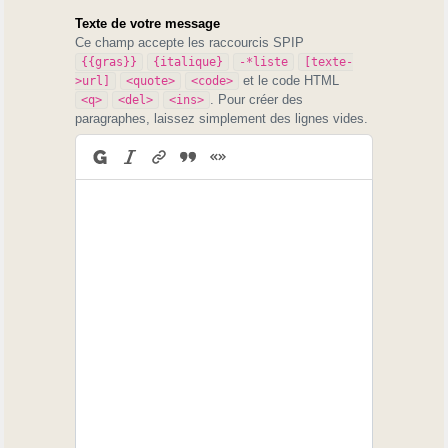
Texte de votre message
Ce champ accepte les raccourcis SPIP
{{gras}}
{italique}
-*liste
[texte-
et le code HTML
>url]
<quote>
<code>
. Pour créer des
<q>
<del>
<ins>
paragraphes, laissez simplement des lignes vides.