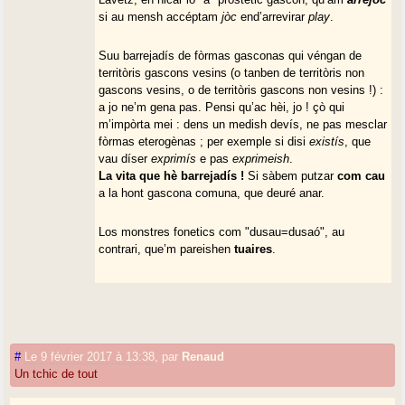
si au mensh accéptam
jòc
end’arrevirar
play
.
Suu barrejadís de fòrmas gasconas qui véngan de
territòris gascons vesins (o tanben de territòris non
gascons vesins, o de territòris gascons non vesins !) :
a jo ne’m gena pas. Pensi qu’ac hèi, jo ! çò qui
m’impòrta mei : dens un medish devís, ne pas mesclar
fòrmas eterogènas ; per exemple si disi
existís
, que
vau díser
exprimís
e pas
exprimeish
.
La vita que hè barrejadís !
Si sàbem putzar
com cau
a la hont gascona comuna, que deuré anar.
Los monstres fonetics com "dusau=dusaó", au
contrari, que’m pareishen
tuaires
.
#
Le 9 février 2017 à 13:38
,
par
Renaud
Un tchic de tout