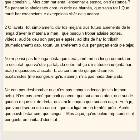
que coneishi... Mes com har entà l’ensenhar e sustot, on s’estanca ?
Se pensan lo shalossés com un òrde de biarnés, que sanja tot ! Que
carré har excepcions e excepcions shèt de’n acabar.
2 O lavetz, tot simplament, dar los mejans aus futurs aprenents de le
lenga d’aver le matèria a man : que pusquin trobar adaise tèxtes,
videòs, audiòs deu son parçan e après, ad iths de har lo tribalh
(numericament) dab, totun, un arreferent o dus per parçan entà pleitejar.
Ne’m pensi pas le lenga nòsta que serà jamè mè ua lenga correnta en
le societat, que va’star partatjada entre tot çò d’institucionau (entà har
brac) e quauques ahucats. E au contrari de çò que disen los
occitanistes (mensonges e qu’ic saben), n’i a pas nada demanda.
Ne cau pas desbrombar que n’es pas sonqu’ua lenga (qu’es lo mon
avís). N’es pas percè que parli gascon, que sui atau o atau, que sui de
gaucha o que sui de dreta, qu’aimi le caça o que sui anti-caça. Entà jo,
que vòu díser ua sola causa : que sui ligat en un territòri pròpi. Après,
que puish estar com que singui... Mes aquò, qu’es belèu tròp complicat
per gènts en hrèita d’identitat...