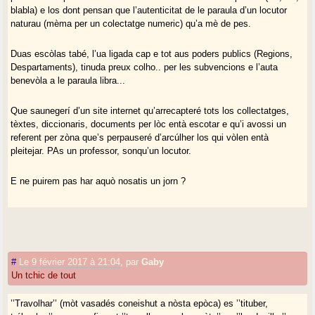
blabla) e los dont pensan que l’autenticitat de le paraula d’un locutor
naturau (mèma per un colectatge numeric) qu’a mè de pes.
Duas escòlas tabé, l’ua ligada cap e tot aus poders publics (Regions,
Despartaments), tinuda preux colho.. per les subvencions e l’auta
benevòla a le paraula libra...
Que saunegerí d’un site internet qu’arrecapteré tots los collectatges,
tèxtes, diccionaris, documents per lòc entà escotar e qu’i avossi un
referent per zòna que’s perpauseré d’arcúlher los qui vòlen entà
pleitejar. PAs un professor, sonqu’un locutor.
E ne puirem pas har aquò nosatis un jorn ?
#
Le 9 février 2017 à 21:04
,
par
Gaby
Un tchic de tout
’’Travolhar’’ (mòt vasadés coneishut a nòsta epòca) es ’’tituber,