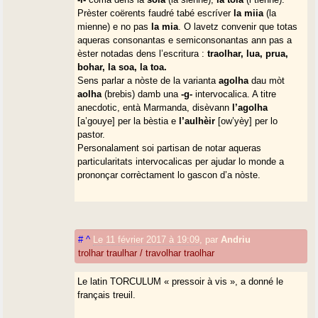
Prèster coërents faudré tabé escríver
la miia
(la
mienne) e no pas
la mia
. O lavetz convenir que totas
aqueras consonantas e semiconsonantas ann pas a
èster notadas dens l’escritura :
traolhar, lua, prua,
bohar, la soa, la toa.
Sens parlar a nòste de la varianta
agolha
dau mòt
aolha
(brebis) damb una
-g-
intervocalica. A titre
anecdotic, entà Marmanda, disèvann
l’agolha
[a’gouye] per la bèstia e
l’aulhèir
[ow’yèy] per lo
pastor.
Personalament soi partisan de notar aqueras
particularitats intervocalicas per ajudar lo monde a
prononçar corrèctament lo gascon d’a nòste.
#
^
Le 11 février 2017 à 19:09
,
par
Andriu
trolhar traulhar / travolhar traolhar
Le latin TORCULUM « pressoir à vis », a donné le
français treuil.