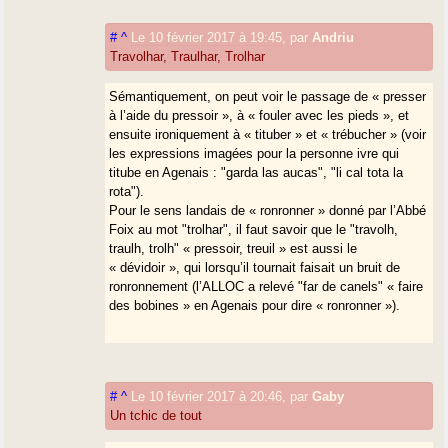
#
^
Le 10 février 2017 à 19:45
,
par
Andriu
Travolhar, Traulhar, Trolhar
Sémantiquement, on peut voir le passage de « presser
à l’aide du pressoir », à « fouler avec les pieds », et
ensuite ironiquement à « tituber » et « trébucher » (voir
les expressions imagées pour la personne ivre qui
titube en Agenais : "garda las aucas", "li cal tota la
rota").
Pour le sens landais de « ronronner » donné par l’Abbé
Foix au mot "trolhar", il faut savoir que le "travolh,
traulh, trolh" « pressoir, treuil » est aussi le
« dévidoir », qui lorsqu’il tournait faisait un bruit de
ronronnement (l’ALLOC a relevé "far de canels" « faire
des bobines » en Agenais pour dire « ronronner »).
#
^
Le 10 février 2017 à 20:46
,
par
Gaby
Un tchic de tout