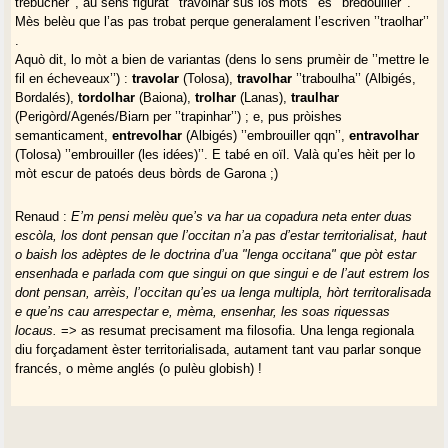
trébucher’’, au sens figurat ’’travolhar sus los mòts’’ es ’’bredouiller’’.
Mès belèu que l’as pas trobat perque generalament l’escriven ’’traolhar’’
.
Aquò dit, lo mòt a bien de variantas (dens lo sens prumèir de ’’mettre le
fil en écheveaux’’) :
travolar
(Tolosa),
travolhar
’’traboulha’’ (Albigés,
Bordalés),
tordolhar
(Baiona),
trolhar
(Lanas),
traulhar
(Perigòrd/Agenés/Biarn per ’’trapinhar’’) ; e, pus pròishes
semanticament,
entrevolhar
(Albigés) ’’embrouiller qqn’’,
entravolhar
(Tolosa) ’’embrouiller (les idées)’’. E tabé en oïl. Valà qu’es hèit per lo
mòt escur de patoés deus bòrds de Garona ;)
Renaud :
E’m pensi melèu que’s va har ua copadura neta enter duas
escòla, los dont pensan que l’occitan n’a pas d’estar territorialisat, haut
o baish los adèptes de le doctrina d’ua "lenga occitana" que pòt estar
ensenhada e parlada com que singui on que singui e de l’aut estrem los
dont pensan, arrèis, l’occitan qu’es ua lenga multipla, hòrt territoralisada
e que’ns cau arrespectar e, mèma, ensenhar, les soas riquessas
locaus.
=> as resumat precisament ma filosofia. Una lenga regionala
diu forçadament èster territorialisada, autament tant vau parlar sonque
francés, o mème anglés (o pulèu globish) !