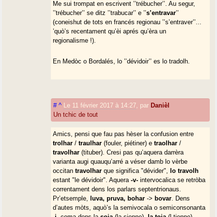
Me sui trompat en escrivent ’’trébucher’’. Au segur,
’’trébucher’’ se ditz ’’trabucar’’ e ’’
s’entravar
’’
(coneishut de tots en francés regionau ’’s’entraver’’...
’quò’s recentament qu’èi aprés qu’èra un
regionalisme !).
En Medòc o Bordalés, lo ’’dévidoir’’ es lo tradolh.
#
^
Le 11 février 2017 à 14:27
,
par
Danièl
Un tchic de tout
Amics, pensi que fau pas hèser la confusion entre
trolhar
/
traulhar
(fouler, piétiner) e
traolhar
/
travolhar
(tituber). Cresi pas qu’aquera darrèra
varianta augi quauqu’arré a véser damb lo vèrbe
occitan
travolhar
que significa "dévider",
lo travolh
estant "le dévidoir". Aquera
-v-
intervocalica se retròba
correntament dens los parlars septentrionaus.
Pr’etsemple,
luva, pruva, bohar
->
bovar
. Dens
d’autes mòts, aquò’s la semivocala o semiconsonanta
-i-
coma dens la
soia
(la sienne),
la toia
(l tienne).