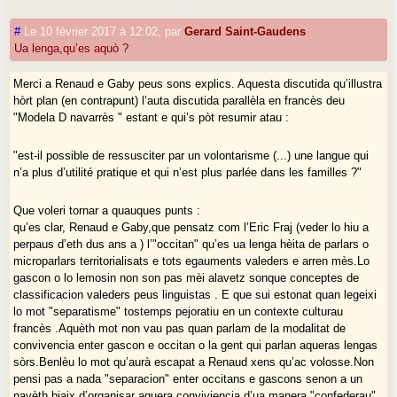
#
Le 10 février 2017 à 12:02
,
par
Gerard Saint-Gaudens
Ua lenga,qu’es aquò ?
Merci a Renaud e Gaby peus sons explics. Aquesta discutida qu’illustra
hòrt plan (en contrapunt) l’auta discutida parallèla en francès deu
"Modela D navarrès " estant e qui’s pòt resumir atau :
"est-il possible de ressusciter par un volontarisme (...) une langue qui
n’a plus d’utilité pratique et qui n’est plus parlée dans les familles ?"
Que voleri tornar a quauques punts :
qu’es clar, Renaud e Gaby,que pensatz com l’Eric Fraj (veder lo hiu a
perpaus d’eth dus ans a ) l’"occitan" qu’es ua lenga hèita de parlars o
microparlars territorialisats e tots egauments valeders e arren mès.Lo
gascon o lo lemosin non son pas mèi alavetz sonque conceptes de
classificacion valeders peus linguistas . E que sui estonat quan legeixi
lo mot "separatisme" tostemps pejoratiu en un contexte culturau
francès .Aquèth mot non vau pas quan parlam de la modalitat de
convivencia enter gascon e occitan o la gent qui parlan aqueras lengas
sòrs.Benlèu lo mot qu’aurà escapat a Renaud xens qu’ac volosse.Non
pensi pas a nada "separacion" enter occitans e gascons senon a un
navèth biaix d’organisar aquera conviviencia d’ua manera "confederau"