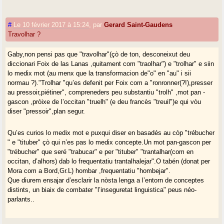
#
Le 10 février 2017 à 15:24
,
par
Gerard Saint-Gaudens
Travolhar ?
Gaby,non pensi pas que "travolhar"(çò de ton, desconeixut deu
diccionari Foix de las Lanas ,quitament com "traolhar") e "trolhar" e siin
lo medix mot (au menx que la transformacion de"o" en "au" i sii
normau ?)."Trolhar "qu’es defenit per Foix com a "ronronner(?!),presser
au pressoir,piétiner", compreneders peu substantiu "trolh" ,mot pan -
gascon ,pròixe de l’occitan "truelh" (e deu francès "treuil")e qui vòu
diser "pressoir",plan segur.
Qu’es curios lo medix mot e puxqui diser en basadés au còp "trébucher
" e "tituber" çò qui n’es pas lo medix concepte.Un mot pan-gascon per
"trébucher" que seré "trabucar" e per "tituber" "trantalhar(com en
occitan, d’alhors) dab lo frequentatiu trantalhalejar".O tabén (donat per
Mora com a Bord,Gr.L) hombar ,frequentatiu "hombejar".
Que diurem ensajar d’esclarir la nòsta lenga a l’entorn de conceptes
distints, un biaix de combater "l’inseguretat linguistica" peus néo-
parlants..