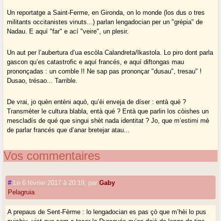
Un reportatge a Saint-Ferme, en Gironda, on lo monde (los dus o tres
militants occitanistes vinuts...) parlan lengadocian per un "grèpia" de
Nadau. E aquí "far" e ací "veire", un plesir.
Un aut per l’aubertura d’ua escòla Calandreta/Ikastola. Lo piro dont parla
gascon qu’es catastrofic e aquí francés, e aquí diftongas mau
prononçadas : un comble !! Ne sap pas prononçar "dusau", tresau" !
Dusao, trésao... Tarrible.
De vrai, jo quèn entèni aquò, qu’èi enveja de díser : entà qué ?
Transmèter le cultura blabla, entà qué ? Entà que parlin los còishes un
mescladís de qué que singui shèt nada identitat ? Jo, que m’estimi mè
de parlar francés que d’anar bretejar atau...
Vos commentaires
#
Le 6 février 2017 à 20:19
,
par
Gaby
Pelagruia
A prepaus de Sent-Fèrme : lo lengadocian es pas çò que m’hèi lo pus