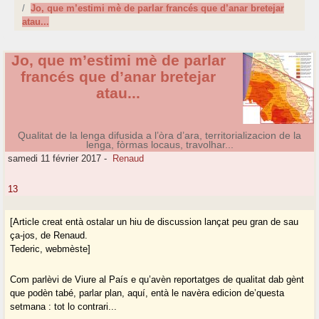
Jo, que m’estimi mè de parlar francés que d’anar bretejar
atau...
Jo, que m’estimi mè de parlar
francés que d’anar bretejar
atau...
Qualitat de la lenga difusida a l’òra d’ara, territorializacion de la
lenga, fòrmas locaus, travolhar...
samedi 11 février 2017
-
Renaud
13
[Article creat entà ostalar un hiu de discussion lançat peu gran de sau
ça-jos, de Renaud.
Tederic, webmèste]
Com parlèvi de Viure al País e qu’avèn reportatges de qualitat dab gènt
que podèn tabé, parlar plan, aquí, entà le navèra edicion de’questa
setmana : tot lo contrari...