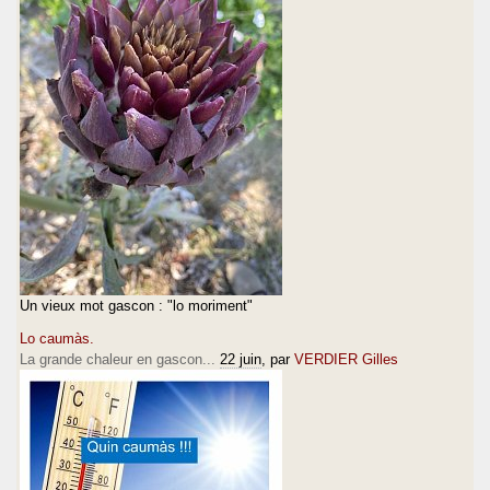
Un vieux mot gascon : "lo moriment"
Lo caumàs.
La grande chaleur en gascon...
22 juin
, par
VERDIER Gilles