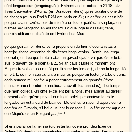
puishiu, vist que som a tocar lo Duraqués qu’es dejà de lenga de tipe
nòrd-lengadocian (brageiragués). Entremitan los actors, a 21’18, atz
Yves Sauvestre, d’Auriac (en Duraqués, donc) qu’es occitanofòne de
neishença (cf. sus Radiò E2M ont parla en ò) ; un esfòrç es estut hèit
perque, avant, avèva pas de micrò e un lector parlèva a sa plaça en
biarnés e/o lengadocian estandard. Lo que jòga lo casalèir, tabé,
sembla utilisar un dialècte de l’Entre-duas-Mars.
çò que gèina mèi, donc, es la propension de bien d’occitanistas a
barrejar shens vergonha de dialèctes briga vesins. Demb una lenga
normala, un tipe que breteja atau un gavachejadís vai pas èster botat
sus lo davant de la scèna (a 21’54 an causit juste lo moment ont
Miquèu travolha sus un mòt per illustrar los lectors) ; demb la lenga d’ò,
si-fèit. E se me’n sap autant a mau, es perque èri lector jo tabé e coma
cada annada m’i hasèvi a parlar corrèctament en garonés (tèxte
minuciosament traduït e ameliorat capvath les annadas), deu temps
que mon collèga -un òme excellent per alhons, mès aperat au darrèir
moment alòrs qu’èra previst que lugirí solet- persamièva lo tèxte
lengadocian-estandard de biarnés. Me dishut la rason d’aquò : coma
damòra en Gironda, s’i hèi a utilisar lo gascon ! ...lo flòc de tot aquò es
que Miquèu es un Perigòrd
pur jus
!
Shens parlar de la hemna (diu èster la novèra pròf deu licèu de
Pelagruia), demb son lengadocian persamiat de biarnés. Sap pas que