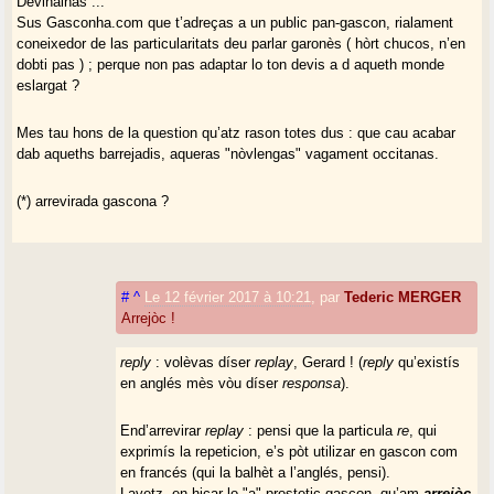
Devinalhas ...
Sus Gasconha.com que t’adreças a un public pan-gascon, rialament
coneixedor de las particularitats deu parlar garonès ( hòrt chucos, n’en
dobti pas ) ; perque non pas adaptar lo ton devis a d aqueth monde
eslargat ?
Mes tau hons de la question qu’atz rason totes dus : que cau acabar
dab aqueths barrejadis, aqueras "nòvlengas" vagament occitanas.
(*) arrevirada gascona ?
#
^
Le 12 février 2017 à 10:21
,
par
Tederic MERGER
Arrejòc !
reply
: volèvas díser
replay
, Gerard ! (
reply
qu’existís
en anglés mès vòu díser
responsa
).
End’arrevirar
replay
: pensi que la particula
re
, qui
exprimís la repeticion, e’s pòt utilizar en gascon com
en francés (qui la balhèt a l’anglés, pensi).
Lavetz, en hicar lo "a" prostetic gascon, qu’am
arrejòc