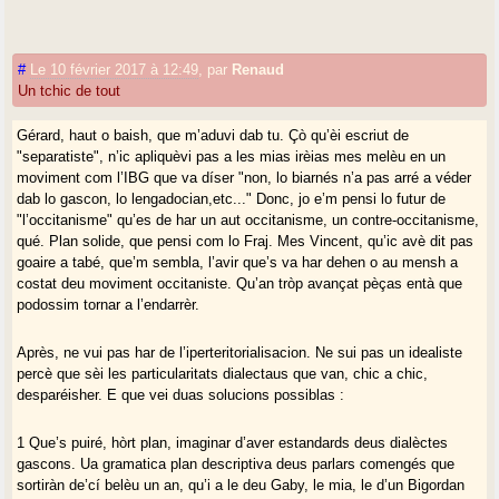
#
Le 10 février 2017 à 12:49
,
par
Renaud
Un tchic de tout
Gérard, haut o baish, que m’aduvi dab tu. Çò qu’èi escriut de
"separatiste", n’ic apliquèvi pas a les mias irèias mes melèu en un
moviment com l’IBG que va díser "non, lo biarnés n’a pas arré a véder
dab lo gascon, lo lengadocian,etc..." Donc, jo e’m pensi lo futur de
"l’occitanisme" qu’es de har un aut occitanisme, un contre-occitanisme,
qué. Plan solide, que pensi com lo Fraj. Mes Vincent, qu’ic avè dit pas
goaire a tabé, que’m sembla, l’avir que’s va har dehen o au mensh a
costat deu moviment occitaniste. Qu’an tròp avançat pèças entà que
podossim tornar a l’endarrèr.
Après, ne vui pas har de l’iperteritorialisacion. Ne sui pas un idealiste
percè que sèi les particularitats dialectaus que van, chic a chic,
desparéisher. E que vei duas solucions possiblas :
1 Que’s puiré, hòrt plan, imaginar d’aver estandards deus dialèctes
gascons. Ua gramatica plan descriptiva deus parlars comengés que
sortiràn de’cí belèu un an, qu’i a le deu Gaby, le mia, le d’un Bigordan