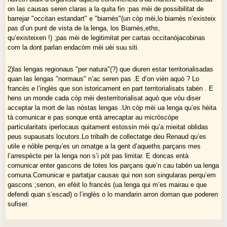
on las causas seren claras a la quita fin :pas mèi de possibilitat de
barrejar "occitan estandart" e "biarnès"(un còp mèi,lo biarnès n’existeix
pas d’un punt de vista de la lenga, los Biarnès,eths,
qu’existeixen !) ;pas mèi de legitimitat per cartas occitanòjacobinas
com la dont parlan endacòm mèi uèi suu siti.
2)las lengas regionaus "per natura"(?) que diuren estar territorialisadas
quan las lengas "normaus" n’ac seren pas .E d’on vièn aquò ? Lo
francès e l’inglès que son istoricament en part territorialisats tabén . E
hens un monde cada còp mèi desterritorialisat aquò que vòu diser
acceptar la mort de las nòstas lengas .Un còp mèi ua lenga qu’es hèita
tà comunicar e pas sonque entà arrecaptar au micròscòpe
particularitats iperlocaus quitament estossin mèi qu’a mieitat oblidas
peus supausats locutors.Lo tribalh de collectatge deu Renaud qu’es
utile e nòble perqu’es un omatge a la gent d’aqueths parçans mes
l’arrespècte per la lenga non s’i pòt pas limitar. E doncas entà
comunicar enter gascons de totes los parçans que’n cau tabén ua lenga
comuna.Comunicar e partatjar causas qui non son singularas perqu’em
gascons ;senon, en efèit lo francès (ua lenga qui m’es mairau e que
defendi quan s’escad) o l’inglès o lo mandarin arron doman que poderen
sufiser.