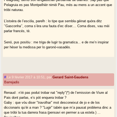
Pelagruia es pas Montpelhièr nimèi Pau, mès au mens a un accent que
tròbi naturau.
L’istoèra de l’escòla, parelh : lo tipe que sembla gèinat quòra ditz
’’Gasconha’’, coma s’èra una fauta d’ec díser.... Coma dises, vau mèi
parlar francés, tè.
Senó, pus positiu : me triga de lugir ta gramatica... e de me’n inspirar
per hèser la medissa per lo garonò-vasadés.
#
Le 9 février 2017 à 10:51
,
par
Gerard Saint-Gaudens
Barrejadis
Renaud : n’èi pas podut trobar nat "reply"(*) de l’emission de Viure al
Pais dont parlas, e’s pòt enquera trobar ?
Gaby : que vòu diser "travolhar" mot desconeixut de jo e de los
diccionaris qu’èi a man ? "Lugir" tabén que m’a pausat problema dinc a
que tròbi la tua darrera frasa (pensavi en permer a ua estela ) ...