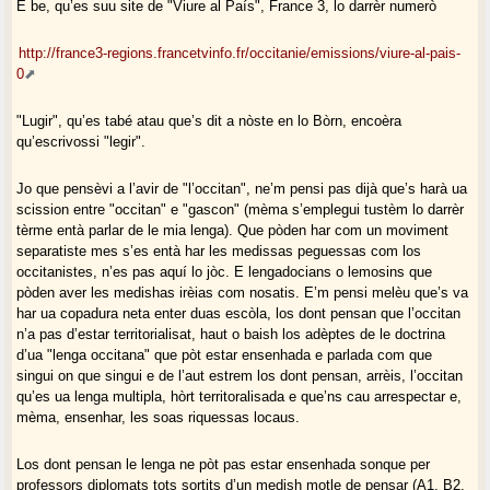
E be, qu’es suu site de "Viure al País", France 3, lo darrèr numerò
http://france3-regions.francetvinfo.fr/occitanie/emissions/viure-al-pais-
0
"Lugir", qu’es tabé atau que’s dit a nòste en lo Bòrn, encoèra
qu’escrivossi "legir".
Jo que pensèvi a l’avir de "l’occitan", ne’m pensi pas dijà que’s harà ua
scission entre "occitan" e "gascon" (mèma s’emplegui tustèm lo darrèr
tèrme entà parlar de le mia lenga). Que pòden har com un moviment
separatiste mes s’es entà har les medissas peguessas com los
occitanistes, n’es pas aquí lo jòc. E lengadocians o lemosins que
pòden aver les medishas irèias com nosatis. E’m pensi melèu que’s va
har ua copadura neta enter duas escòla, los dont pensan que l’occitan
n’a pas d’estar territorialisat, haut o baish los adèptes de le doctrina
d’ua "lenga occitana" que pòt estar ensenhada e parlada com que
singui on que singui e de l’aut estrem los dont pensan, arrèis, l’occitan
qu’es ua lenga multipla, hòrt territoralisada e que’ns cau arrespectar e,
mèma, ensenhar, les soas riquessas locaus.
Los dont pensan le lenga ne pòt pas estar ensenhada sonque per
professors diplomats tots sortits d’un medish motle de pensar (A1, B2,