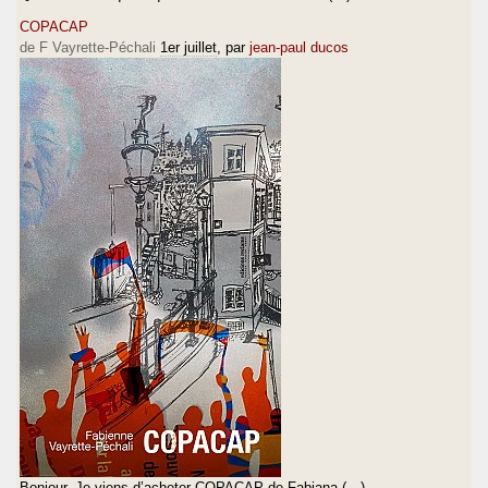
COPACAP
de F Vayrette-Péchali
1er juillet
, par
jean-paul ducos
Bonjour, Je viens d’acheter COPACAP de Fabiana (…)