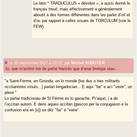
Le latin * TRADUCULUS « dévidoir », a aussi donné le
français treuil, mais effectivement a généralement
aboutit à des formes différentes dans les parler d’oïl et
d’oc par rapport à celles issues de TORCULUM (voir le
FEW).
#
Le 10 septembre 2017 à 23:32
,
par
Michel AUDOYER
Jo, que m’estimi mè de parlar francés que d’anar bretejar atau...
"a Saint-Ferme, en Gironda, on lo monde (los dus o tres militants
occitanistes vinuts...) parlan lengadocian... E aquí "far" e ací "veire", un
plesir."
Lo parlar tradicionau de St Fèrme es lo gavache. Pr’aquò, i a de
l’occitan autorn. E dens aqueu occitan (gascon per la conjugason e la
confusion e/a en [ɛ]) se ditz "far" e "veire".