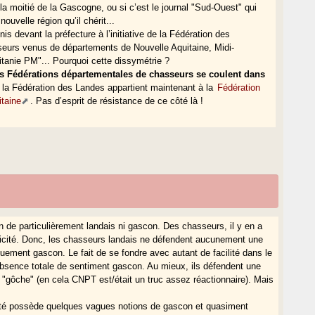
la moitié de la Gascogne, ou si c’est le journal "Sud-Ouest" qui
ouvelle région qu’il chérit...
nis devant la préfecture à l’initiative de la Fédération des
urs venus de départements de Nouvelle Aquitaine, Midi-
tanie PM"... Pourquoi cette dissymétrie ?
es Fédérations départementales de chasseurs se coulent dans
 la Fédération des Landes appartient maintenant à la
Fédération
taine
. Pas d’esprit de résistance de ce côté là !
en de particulièrement landais ni gascon. Des chasseurs, il y en a
ficité. Donc, les chasseurs landais ne défendent aucunement une
quement gascon. Le fait de se fondre avec autant de facilité dans le
bsence totale de sentiment gascon. Au mieux, ils défendent une
de "gôche" (en cela CNPT est/était un truc assez réactionnaire). Mais
rité possède quelques vagues notions de gascon et quasiment