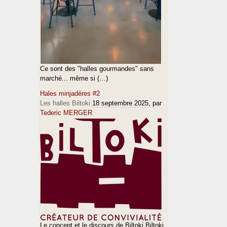
Ce sont des "halles gourmandes" sans
marché... même si (…)
Hales minjadéres #2
Les halles Biltoki
18 septembre 2025
, par
Tederic MERGER
Le concept et le discours de Biltoki Biltoki