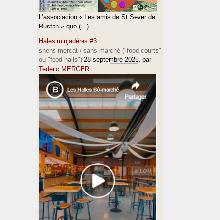
L’associacion « Les amis de St Sever de
Rustan » que (…)
Hales minjadéres #3
shens mercat / sans marché ("food courts"
ou "food halls")
28 septembre 2025
, par
Tederic MERGER