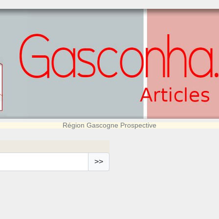
Région Gascogne Prospective
>>