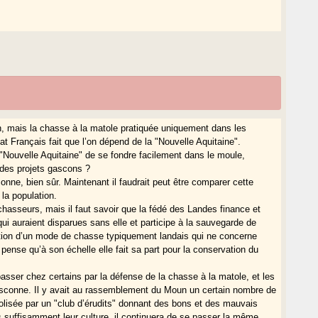
, mais la chasse à la matole pratiquée uniquement dans les
at Français fait que l’on dépend de la "Nouvelle Aquitaine".
Nouvelle Aquitaine" de se fondre facilement dans le moule,
 des projets gascons ?
nne, bien sûr. Maintenant il faudrait peut être comparer cette
 la population.
 chasseurs, mais il faut savoir que la fédé des Landes finance et
ui auraient disparues sans elle et participe à la sauvegarde de
sation d’un mode de chasse typiquement landais qui ne concerne
pense qu’à son échelle elle fait sa part pour la conservation du
asser chez certains par la défense de la chasse à la matole, et les
gasconne. Il y avait au rassemblement du Moun un certain nombre de
olisée par un "club d’érudits" donnant des bons et des mauvais
 suffisamment leur culture, il continuera de se passer la même