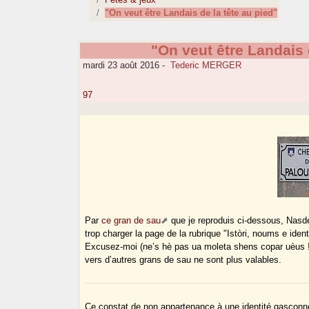
"On veut être Landais de la tête au pied"
"On veut être Landais 
mardi 23 août 2016
-
Tederic MERGER
97
Par
ce gran de sau
que je reproduis ci-dessous, Nasdep
trop charger la page de la rubrique "Istòri, noums e identit
Excusez-moi (ne’s hè pas ua moleta shens copar uèus !
vers d’autres grans de sau ne sont plus valables.
Ce constat de non appartenance à une identité gasconne