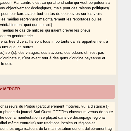
ascon. Par contre c’est ce qui attend celui qui veut perpétuer sa
ons objectivement écologiques, mais pour des raisons politiques(
pour leur faire avaler tout un tas de couleuvres sur les vrais
 les médias reprennent majoritairement les reportages ou les
 véritablement quoi que ce soit).
s médias le cas de milices qui iraient crever les pneus
oncer en gendarmerie.
ts très divers. Ils sont tous importants car ils appartiennent à
 uns que les autres.
s) son(s), des visages, des saveurs, des odeurs et n’est pas
’ordinateur, c’est avant tout à des gens d’origine paysanne et
 le dois.
ric MERGER
 chasseurs du Poitou (particulièrement motivés, vu la distance !).
e la phrase du journal Sud-Ouest """""""les chasseurs venus de toute
ndre que la manifestation se plaçait dans ce découpage régional
e dirai même contraire) aux traditions locales et régionales.
 sont les organisateurs de la manifestation qui ont délibérément agi