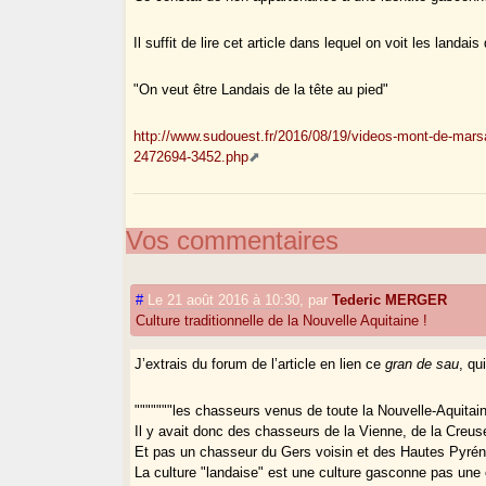
Il suffit de lire cet article dans lequel on voit les landais
"On veut être Landais de la tête au pied"
http://www.sudouest.fr/2016/08/19/videos-mont-de-marsa
2472694-3452.php
Vos commentaires
#
Le 21 août 2016 à 10:30
,
par
Tederic MERGER
Culture traditionnelle de la Nouvelle Aquitaine !
J’extrais du forum de l’article en lien ce
gran de sau
, qu
"""""""les chasseurs venus de toute la Nouvelle-Aquitain
Il y avait donc des chasseurs de la Vienne, de la Creu
Et pas un chasseur du Gers voisin et des Hautes Pyréné
La culture "landaise" est une culture gasconne pas une c