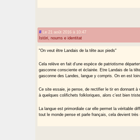
#
Le 21 août 2016 à 10:47
Istòri, noums e identitat
"On veut être Landais de la tête aux pieds"
Cela relève en fait d’une espèce de patriotisme départe
gasconne consciente et éclairée. Etre Landais de la têt
gasconne des Landes, langue y compris. On en est loi
Ce site essaie, je pense, de rectifier le tir en donnant à v
à quelques colifichets folkloriques, alors c’est bien triste
La langue est primordiale car elle permet la véritable dif
tout le monde pense et parle français, cela devient très di