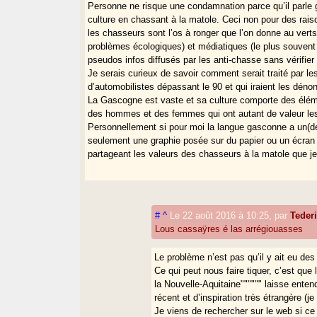
Personne ne risque une condamnation parce qu’il parle g
culture en chassant à la matole. Ceci non pour des rais
les chasseurs sont l’os à ronger que l’on donne au verts 
problèmes écologiques) et médiatiques (le plus souvent
pseudos infos diffusés par les anti-chasse sans vérifier
Je serais curieux de savoir comment serait traité par le
d’automobilistes dépassant le 90 et qui iraient les dén
La Gascogne est vaste et sa culture comporte des élémen
des hommes et des femmes qui ont autant de valeur les
Personnellement si pour moi la langue gasconne a un(de
seulement une graphie posée sur du papier ou un écran d
partageant les valeurs des chasseurs à la matole que je
#
^
Le 22 août 2016 à 10:25
,
par
Tede
Lous cassaÿres é las arrégiouasses
Le problème n’est pas qu’il y ait eu des
Ce qui peut nous faire tiquer, c’est qu
la Nouvelle-Aquitaine"""""" laisse ente
récent et d’inspiration très étrangère (j
Je viens de rechercher sur le web si ce