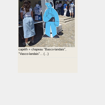
capèth = chapeau "Basco-landais",
"Vasco-landais"... (…)