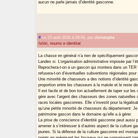
aucun ne parle jamais d’identité gasconne.
#
Le 23 août 2016 à 09:56
,
par
christophe
Istòri, noums e identitat
La chasse en général n’a rien de spécifiquement gascon
Landes si. L’organisation administrative imposée par l’ét
Reprochera-t-on a un gascon qui montera dans un TER "
refusera-t-on d’éventuelles subventions régionales pour
Une minorité de chasseurs a des notions d’identité gasco
proportion entre les chasseurs à la matole et le reste de
Il est facile et de bon ton actuellement de taper sur les
gère avec l’argent des chasseurs des zones naturelles q
races locales gasconnes. Elle s’investit pour la légali
qu’une petite minorité de chasseurs du département. Je 
patrimoine gascon dans le domaine qu’elle a à gérer.
La prise de conscience d’identité gasconne peut aussi p
amener à s’intéresser à d’autres aspect de la culture 
jeunes. Si la défense de la culture gasconne est monop
points en méprisant les bouseux qui ne connaissent pas