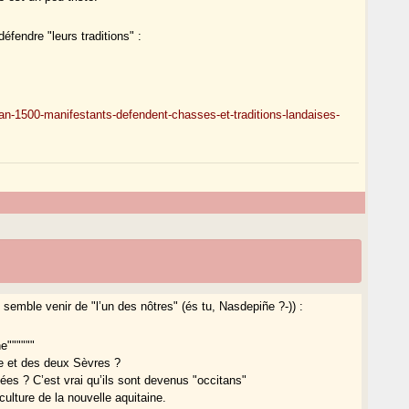
 défendre "leurs traditions" :
n-1500-manifestants-defendent-chasses-et-traditions-landaises-
i semble venir de "l’un des nôtres" (és tu, Nasdepiñe ?-)) :
e""""""
se et des deux Sèvres ?
es ? C’est vrai qu’ils sont devenus "occitans"
ulture de la nouvelle aquitaine.