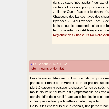
dans ce cadre "néo-aquitain" qui exclut 
saute sur l’occasion pour promouvoir la n
Je lis sur Ouest-France « Ils étaient réu
Chasseurs des Landes, avec des chasse
Pyrénées ». "Midi-Pyrénées", pas "Occi
Mais ce que je comprends, c’est que
l
le moule administratif français
et que
Régionale des Chasseurs Nouvelle-Aqui
#
Le 22 août 2016 à 11:02
Istòri, noums e identitat
Les chasseurs défendent un loisir, un habitus qui n’a ri
partout en France et en Europe, ce n’est pas une spéci
identité gasconne puisque la chasse n’a rien de spécifi
moule Nouvelle Aquitaine est symptomatique de cette a
certaine idée de la ruralité face au bobo citadin écolo 
il n’est pas certain que la réflexion aille jusque là.
De tous les chasseurs que je connais, une petite mino