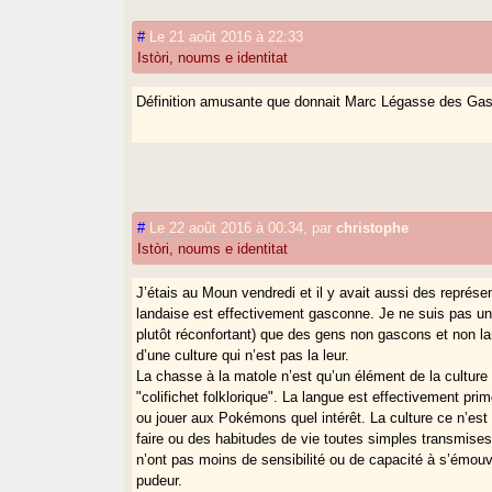
#
Le 21 août 2016 à 22:33
Istòri, noums e identitat
Définition amusante que donnait Marc Légasse des Gas
#
Le 22 août 2016 à 00:34
,
par
christophe
Istòri, noums e identitat
J’étais au Moun vendredi et il y avait aussi des repré
landaise est effectivement gasconne. Je ne suis pas un
plutôt réconfortant) que des gens non gascons et non l
d’une culture qui n’est pas la leur.
La chasse à la matole n’est qu’un élément de la culture 
"colifichet folklorique". La langue est effectivement pri
ou jouer aux Pokémons quel intérêt. La culture ce n’est p
faire ou des habitudes de vie toutes simples transmises
n’ont pas moins de sensibilité ou de capacité à s’émouv
pudeur.