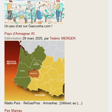
Un peu d’art sur Gasconha.com !
Pays d’Armagnac #1
Délimitation
29 mars 2025
, par
Tederic MERGER
Ràdio País · ReGasPros : Armanhac. [Utilisez au (…)
Pey Marsau