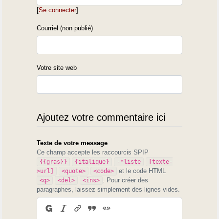
[
Se connecter
]
Courriel (non publié)
Votre site web
Ajoutez votre commentaire ici
Texte de votre message
Ce champ accepte les raccourcis SPIP
{{gras}}
{italique}
-*liste
[texte-
et le code HTML
>url]
<quote>
<code>
. Pour créer des
<q>
<del>
<ins>
paragraphes, laissez simplement des lignes vides.