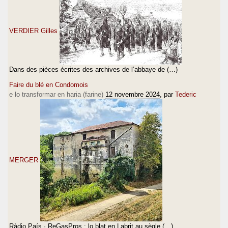
VERDIER Gilles
Dans des pièces écrites des archives de l’abbaye de (…)
Faire du blé en Condomois
e lo transformar en haria (farine)
12 novembre 2024
, par
Tederic
MERGER
Ràdio País · ReGasPros : lo blat en Labrit au sègle (…)