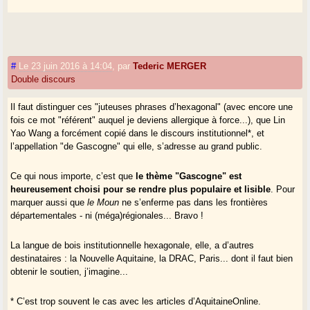
#
Le 23 juin 2016 à 14:04
,
par
Tederic MERGER
Double discours
Il faut distinguer ces "juteuses phrases d’hexagonal" (avec encore une
fois ce mot "référent" auquel je deviens allergique à force...), que Lin
Yao Wang a forcément copié dans le discours institutionnel*, et
l’appellation "de Gascogne" qui elle, s’adresse au grand public.
Ce qui nous importe, c’est que
le thème "Gascogne" est
heureusement choisi pour se rendre plus populaire et lisible
. Pour
marquer aussi que
le Moun
ne s’enferme pas dans les frontières
départementales - ni (méga)régionales... Bravo !
La langue de bois institutionnelle hexagonale, elle, a d’autres
destinataires : la Nouvelle Aquitaine, la DRAC, Paris... dont il faut bien
obtenir le soutien, j’imagine...
* C’est trop souvent le cas avec les articles d’AquitaineOnline.