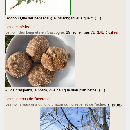
"Atcho ! Que sei pèdescauç e los ronçabueus que’m (…)
Los crespèths.
Le nom des beignets en Gascogne.
19 février
, par
VERDIER Gilles
« Los crespèths, a nosta, que cau que sian plan bèths, (…)
Las sarsenas de l’averanèr...
Les noms gascons du long chaton du noisetier et de l’aulne.
7 février
,