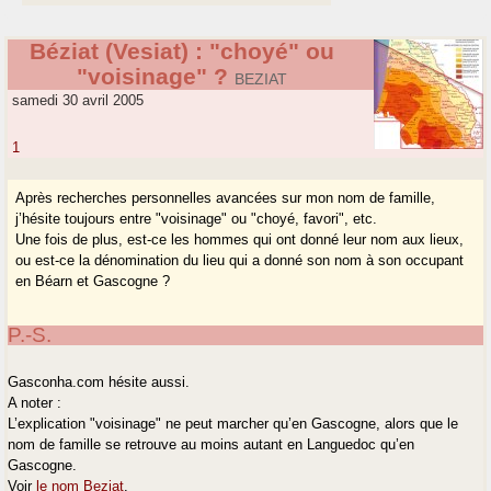
Béziat (Vesiat) : "choyé" ou
"voisinage" ?
BEZIAT
samedi 30 avril 2005
1
Après recherches personnelles avancées sur mon nom de famille,
j’hésite toujours entre "voisinage" ou "choyé, favori", etc.
Une fois de plus, est-ce les hommes qui ont donné leur nom aux lieux,
ou est-ce la dénomination du lieu qui a donné son nom à son occupant
en Béarn et Gascogne ?
P.-S.
Gasconha.com hésite aussi.
A noter :
L’explication "voisinage" ne peut marcher qu’en Gascogne, alors que le
nom de famille se retrouve au moins autant en Languedoc qu’en
Gascogne.
Voir
le nom Beziat
.