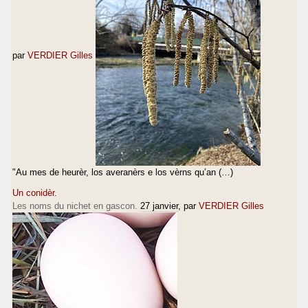
par
VERDIER Gilles
"Au mes de heurèr, los averanèrs e los vèrns qu’an (…)
Un conidèr.
Les noms du nichet en gascon.
27 janvier
, par
VERDIER Gilles