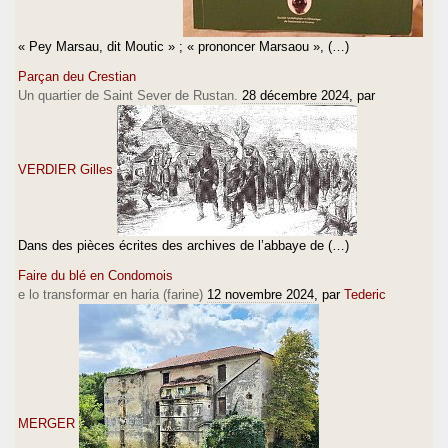
« Pey Marsau, dit Moutic » ; « prononcer Marsaou », (…)
Parçan deu Crestian
Un quartier de Saint Sever de Rustan.
28 décembre 2024
, par
VERDIER Gilles
Dans des pièces écrites des archives de l’abbaye de (…)
Faire du blé en Condomois
e lo transformar en haria (farine)
12 novembre 2024
, par
Tederic
MERGER