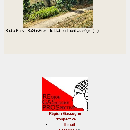
Ràdio País · ReGasPros : lo blat en Labrit au sègle (…)
Région Gascogne
Prospective
E-mail