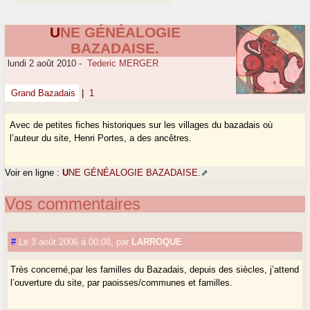
U
NE GÉNÉALOGIE
BAZADAISE.
lundi 2 août 2010
-
Tederic MERGER
Grand Bazadais
|
1
Avec de petites fiches historiques sur les villages du bazadais où
l’auteur du site, Henri Portes, a des ancêtres.
Voir en ligne :
U
NE GÉNÉALOGIE BAZADAISE.
Vos commentaires
#
Le 3 août 2006 à 00:08
,
par
LARROQUE
Très concerné,par les familles du Bazadais, depuis des siècles, j’attend
l’ouverture du site, par paoisses/communes et familles.