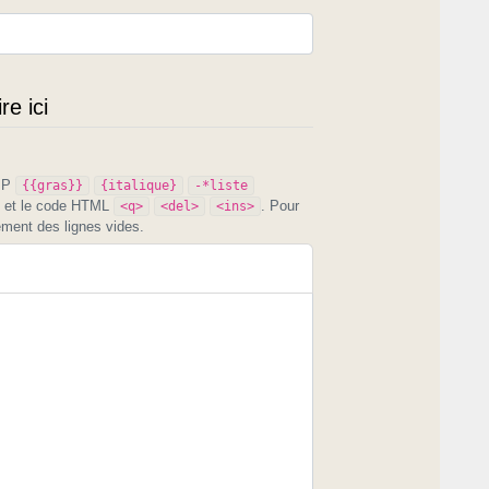
e ici
PIP
{{gras}}
{italique}
-*liste
et le code HTML
. Pour
<q>
<del>
<ins>
ement des lignes vides.