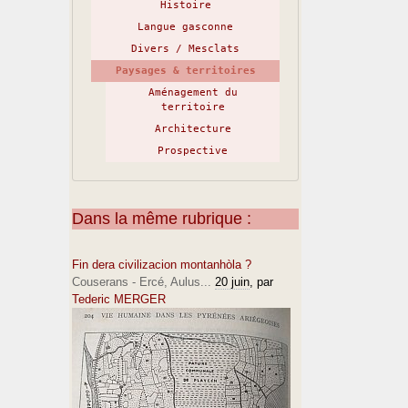
Histoire
Langue gasconne
Divers / Mesclats
Paysages & territoires
Aménagement du
territoire
Architecture
Prospective
Dans la même rubrique :
Fin dera civilizacion montanhòla ?
Couserans - Ercé, Aulus...
20 juin
, par
Tederic MERGER