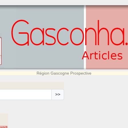
Région Gascogne Prospective
>>
ssir3