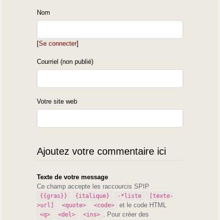
Nom
[
Se connecter
]
Courriel (non publié)
Votre site web
Ajoutez votre commentaire ici
Texte de votre message
Ce champ accepte les raccourcis SPIP
{{gras}}
{italique}
-*liste
[texte-
et le code HTML
>url]
<quote>
<code>
. Pour créer des
<q>
<del>
<ins>