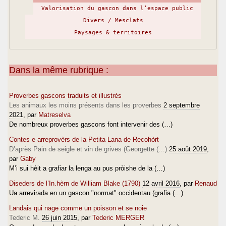
Valorisation du gascon dans l’espace public
Divers / Mesclats
Paysages & territoires
Dans la même rubrique :
Proverbes gascons traduits et illustrés
Les animaux les moins présents dans les proverbes
2 septembre
2021
, par
Matreselva
De nombreux proverbes gascons font intervenir des (…)
Contes e arreprovèrs de la Petita Lana de Recohòrt
D’après Pain de seigle et vin de grives (Georgette (…)
25 août 2019
,
par
Gaby
M’i sui hèit a grafiar la lenga au pus pròishe de la (…)
Diseders de l’In.hèrn de William Blake (1790)
12 avril 2016
, par
Renaud
Ua arrevirada en un gascon "normat" occidentau (grafia (…)
Landais qui nage comme un poisson et se noie
Tederic M.
26 juin 2015
, par
Tederic MERGER