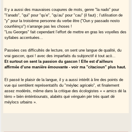
Il y a aussi des mauvaises coupures de mots, genre "la nado" pour
"l’anado", "qui" pour "qu’e", "qu’au" pour "cau" (il faut) ; l’utilisation de
"y" pour la troisième personne du verbe être ("Oun y passado nosto
counfiénço") n’arrange pas les choses !
"Lou Georges" fait cependant l’effort de mettre en gras les voyelles des
syllabes accentuées...
Passées ces difficultés de lecture, on sent une langue de qualité, du
vrai gascon, quoi ! avec des imparfaits du subjonctif é tout acò...
Et surtout on sent la passion du gascon ! Elle est d’ailleurs
affirmée d’une manière émouvante - voir ma "citacioun" plus haut.
Et passé le plaisir de la langue, il y a aussi intérêt à lire des points de
vue qui semblent représentatifs du "méyl
o
c agric
o
lo", et finalement
assez modérés, même dans la critique des écologistes « « amics dé la
tèrro » bièn énténtiounats, alabèts qué vénguén pèr très quart dé
méylocs urbains ».