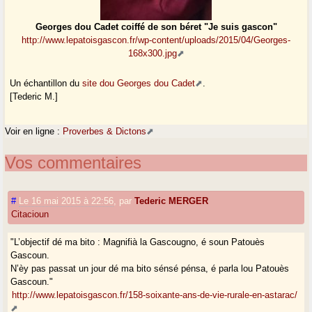
Georges dou Cadet coiffé de son béret "Je suis gascon"
http://www.lepatoisgascon.fr/wp-content/uploads/2015/04/Georges-
168x300.jpg
Un échantillon du
site dou Georges dou Cadet
.
[Tederic M.]
Voir en ligne :
Proverbes & Dictons
Vos commentaires
#
Le 16 mai 2015 à 22:56
,
par
Tederic MERGER
Citacioun
"L’objectif dé ma bito : Magnifià la Gascougno, é soun Patouès
Gascoun.
N’èy pas passat un jour dé ma bito sénsé pénsa, é parla lou Patouès
Gascoun."
http://www.lepatoisgascon.fr/158-soixante-ans-de-vie-rurale-en-astarac/