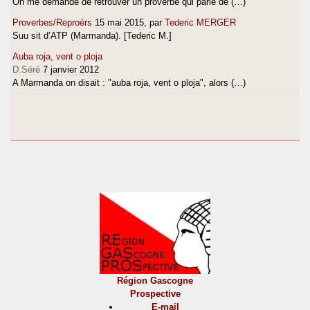
On me demande de retrouver un proverbe qui parle de (…)
Proverbes/Reproèrs
15 mai 2015
, par
Tederic MERGER
Suu sit d’ATP (Marmanda). [Tederic M.]
Auba roja, vent o ploja
D.Séré
7 janvier 2012
A Marmanda on disait : "auba roja, vent o ploja", alors (…)
Région Gascogne
Prospective
E-mail