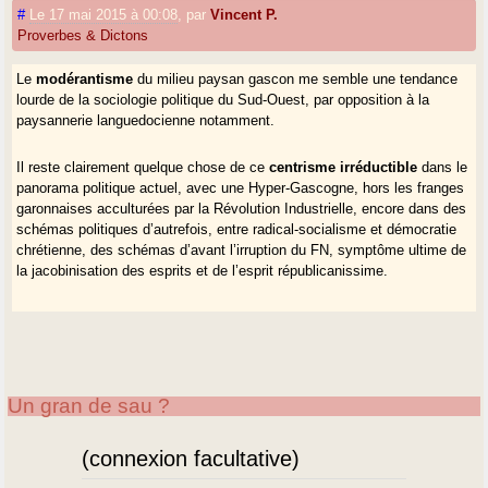
#
Le 17 mai 2015 à 00:08
,
par
Vincent P.
Proverbes & Dictons
Le
modérantisme
du milieu paysan gascon me semble une tendance
lourde de la sociologie politique du Sud-Ouest, par opposition à la
paysannerie languedocienne notamment.
Il reste clairement quelque chose de ce
centrisme irréductibl
e
dans le
panorama politique actuel, avec une Hyper-Gascogne, hors les franges
garonnaises acculturées par la Révolution Industrielle, encore dans des
schémas politiques d’autrefois, entre radical-socialisme et démocratie
chrétienne, des schémas d’avant l’irruption du FN, symptôme ultime de
la jacobinisation des esprits et de l’esprit républicanissime.
Un gran de sau ?
(connexion facultative)