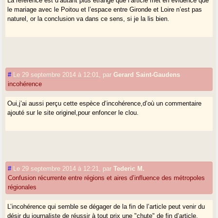
La référence est d’autant plus étrange que l’article met en évidence que
le mariage avec le Poitou et l’espace entre Gironde et Loire n’est pas
naturel, or la conclusion va dans ce sens, si je la lis bien.
#
Le 29 septembre 2014 à 12:01
,
par
Gerard Saint-Gaudens
incohérence
Oui,j’ai aussi perçu cette espèce d’incohérence,d’où un commentaire
ajouté sur le site originel,pour enfoncer le clou.
#
Le 29 septembre 2014 à 12:21
,
par
Tederic M.
Confusion récurrente entre régions et aires d’influence des métropoles
régionales
L’incohérence qui semble se dégager de la fin de l’article peut venir du
désir du journaliste de réussir à tout prix une "chute" de fin d’article.