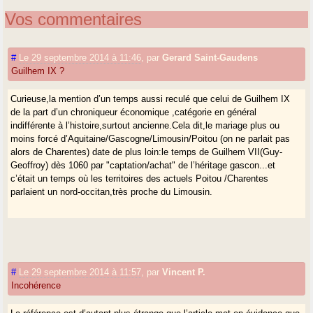
Vos commentaires
#
Le 29 septembre 2014 à 11:46
,
par
Gerard Saint-Gaudens
Guilhem IX ?
Curieuse,la mention d’un temps aussi reculé que celui de Guilhem IX
de la part d’un chroniqueur économique ,catégorie en général
indifférente à l’histoire,surtout ancienne.Cela dit,le mariage plus ou
moins forcé d’Aquitaine/Gascogne/Limousin/Poitou (on ne parlait pas
alors de Charentes) date de plus loin:le temps de Guilhem VII(Guy-
Geoffroy) dès 1060 par "captation/achat" de l’héritage gascon...et
c’était un temps où les territoires des actuels Poitou /Charentes
parlaient un nord-occitan,très proche du Limousin.
#
Le 29 septembre 2014 à 11:57
,
par
Vincent P.
Incohérence