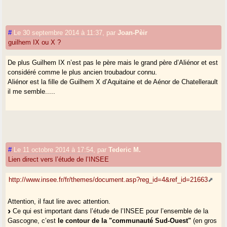
#
Le 30 septembre 2014 à 11:37
,
par
Joan-Pèir
guilhem IX ou X ?
De plus Guilhem IX n’est pas le père mais le grand père d’Aliénor et est
considéré comme le plus ancien troubadour connu.
Aliénor est la fille de Guilhem X d’Aquitaine et de Aénor de Chatellerault
il me semble.....
#
Le 11 octobre 2014 à 17:54
,
par
Tederic M.
Lien direct vers l’étude de l’INSEE
http://www.insee.fr/fr/themes/document.asp?reg_id=4&ref_id=21663
Attention, il faut lire avec attention.
Ce qui est important dans l’étude de l’INSEE pour l’ensemble de la
Gascogne, c’est
le contour de la "communauté Sud-Ouest"
(en gros