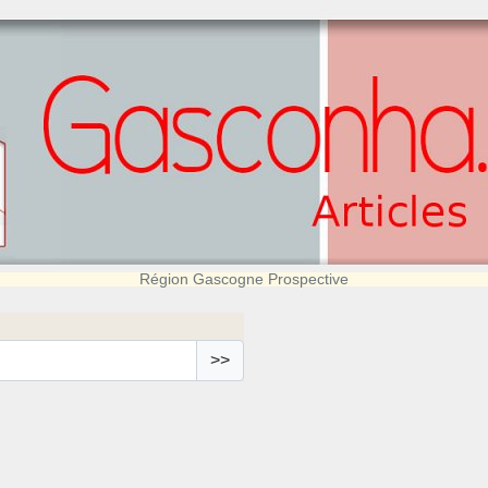
Région Gascogne Prospective
>>