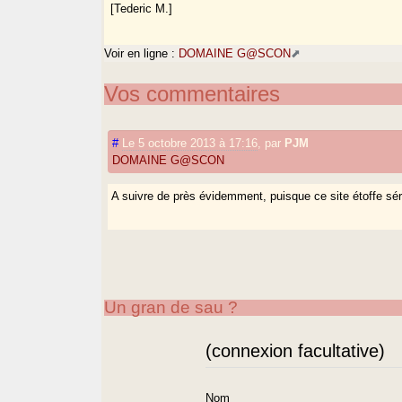
[Tederic M.]
Voir en ligne :
DOMAINE G@SCON
Vos commentaires
#
Le 5 octobre 2013 à 17:16
,
par
PJM
DOMAINE G@SCON
A suivre de près évidemment, puisque ce site étoffe s
Un gran de sau ?
(connexion facultative)
Nom