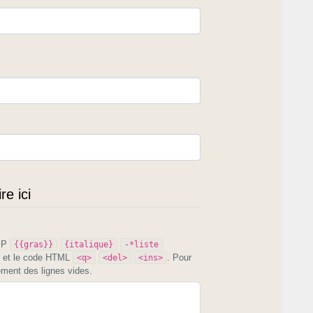
e ici
PIP
{{gras}}
{italique}
-*liste
et le code HTML
. Pour
<q>
<del>
<ins>
ement des lignes vides.