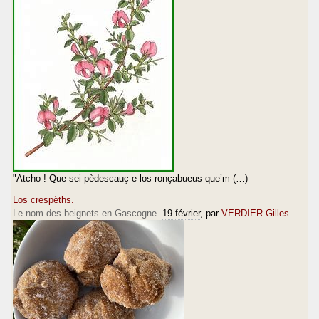
"Atcho ! Que sei pèdescauç e los ronçabueus que’m (…)
Los crespèths.
Le nom des beignets en Gascogne.
19 février
, par
VERDIER Gilles