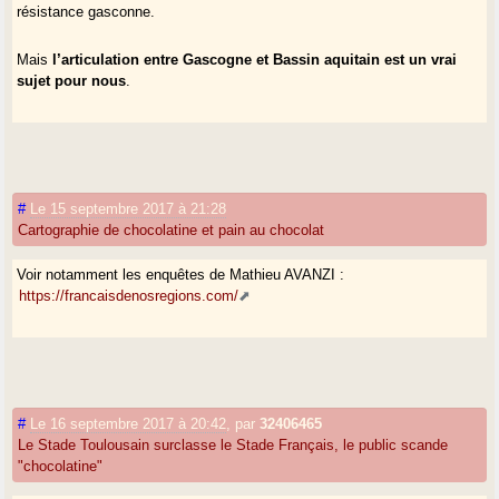
résistance gasconne.
Mais
l’articulation entre Gascogne et Bassin aquitain est un vrai
sujet pour nous
.
#
Le 15 septembre 2017 à 21:28
Cartographie de chocolatine et pain au chocolat
Voir notamment les enquêtes de Mathieu AVANZI :
https://francaisdenosregions.com/
#
Le 16 septembre 2017 à 20:42
,
par
32406465
Le Stade Toulousain surclasse le Stade Français, le public scande
"chocolatine"