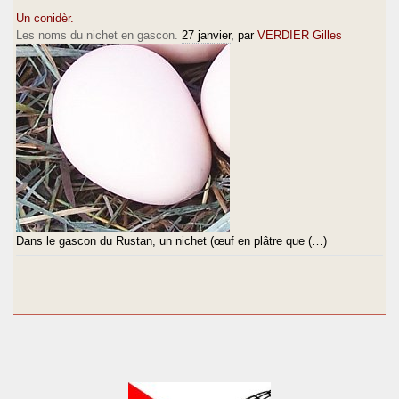
Un conidèr.
Les noms du nichet en gascon.
27 janvier
, par
VERDIER Gilles
Dans le gascon du Rustan, un nichet (œuf en plâtre que (…)