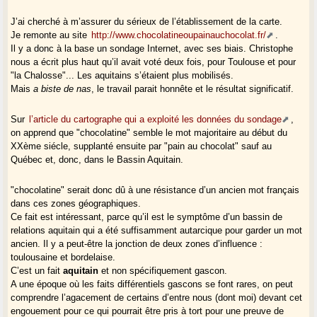
J’ai cherché à m’assurer du sérieux de l’établissement de la carte.
Je remonte au site
http://www.chocolatineoupainauchocolat.fr/
.
Il y a donc à la base un sondage Internet, avec ses biais. Christophe
nous a écrit plus haut qu’il avait voté deux fois, pour Toulouse et pour
"la Chalosse"... Les aquitains s’étaient plus mobilisés.
Mais
a biste de nas
, le travail parait honnête et le résultat significatif.
Sur
l’article du cartographe qui a exploité les données du sondage
,
on apprend que "chocolatine" semble le mot majoritaire au début du
XXème siécle, supplanté ensuite par "pain au chocolat" sauf au
Québec et, donc, dans le Bassin Aquitain.
"chocolatine" serait donc dû à une résistance d’un ancien mot français
dans ces zones géographiques.
Ce fait est intéressant, parce qu’il est le symptôme d’un bassin de
relations aquitain qui a été suffisamment autarcique pour garder un mot
ancien. Il y a peut-être la jonction de deux zones d’influence :
toulousaine et bordelaise.
C’est un fait
aquitain
et non spécifiquement gascon.
A une époque où les faits différentiels gascons se font rares, on peut
comprendre l’agacement de certains d’entre nous (dont moi) devant cet
engouement pour ce qui pourrait être pris à tort pour une preuve de