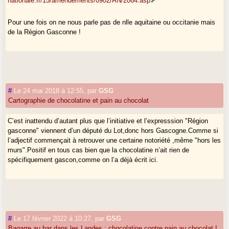
nationale.fr/15/amendements/0902/AN/2064.asp
Pour une fois on ne nous parle pas de nlle aquitaine ou occitanie mais
de la Région Gasconne !
#
Le 24 mai 2018 à 12:55
,
par
GSG
Cartographie de chocolatine et pain au chocolat
C’est inattendu d’autant plus que l’initiative et l’expresssion "Région
gasconne" viennent d’un député du Lot,donc hors Gascogne.Comme si
l’adjectif commençait à retrouver une certaine notoriété ,même "hors les
murs".Positif en tous cas bien que la chocolatine n’ait rien de
spécifiquement gascon,comme on l’a déjà écrit ici.
#
Le 17 février 2022 à 10:27
,
par
GSG
Bagarre au bar dans les Landes : chocolatine contre pain au chocolat !