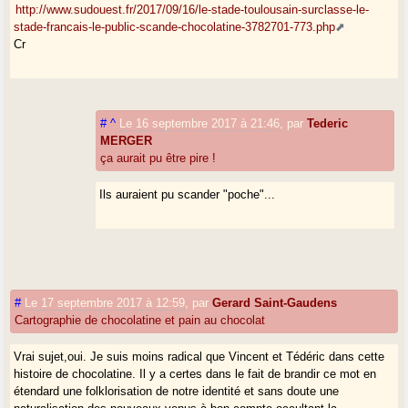
http://www.sudouest.fr/2017/09/16/le-stade-toulousain-surclasse-le-
stade-francais-le-public-scande-chocolatine-3782701-773.php
Cr
#
^
Le 16 septembre 2017 à 21:46
,
par
Tederic
MERGER
ça aurait pu être pire !
Ils auraient pu scander "poche"...
#
Le 17 septembre 2017 à 12:59
,
par
Gerard Saint-Gaudens
Cartographie de chocolatine et pain au chocolat
Vrai sujet,oui. Je suis moins radical que Vincent et Tédéric dans cette
histoire de chocolatine. Il y a certes dans le fait de brandir ce mot en
étendard une folklorisation de notre identité et sans doute une