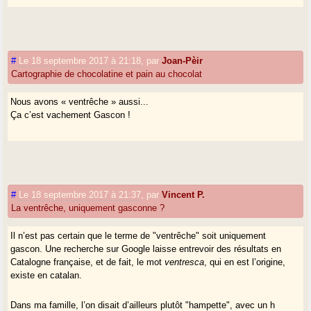
#
Le 18 septembre 2017 à 21:18
,
par
Joan-Pèir
Cartographie de chocolatine et pain au chocolat
Nous avons « ventrêche » aussi...
Ça c’est vachement Gascon !
#
Le 18 septembre 2017 à 21:37
,
par
Vincent P.
La ventrêche, uniquement gasconne ?
Il n’est pas certain que le terme de "ventrêche" soit uniquement
gascon. Une recherche sur Google laisse entrevoir des résultats en
Catalogne française, et de fait, le mot
ventresca
, qui en est l’origine,
existe en catalan.
Dans ma famille, l’on disait d’ailleurs plutôt "hampette", avec un h