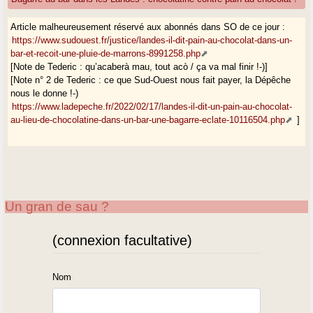
Article malheureusement réservé aux abonnés dans SO de ce jour :
https://www.sudouest.fr/justice/landes-il-dit-pain-au-chocolat-dans-un-
bar-et-recoit-une-pluie-de-marrons-8991258.php
[Note de Tederic : qu’acaberà mau, tout acò / ça va mal finir !-)]
[Note n° 2 de Tederic : ce que Sud-Ouest nous fait payer, la Dépêche
nous le donne !-)
https://www.ladepeche.fr/2022/02/17/landes-il-dit-un-pain-au-chocolat-
au-lieu-de-chocolatine-dans-un-bar-une-bagarre-eclate-10116504.php
]
Un gran de sau ?
(connexion facultative)
Nom