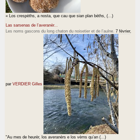
« Los crespèths, a nosta, que cau que sian plan bèths, (…)
Las sarsenas de l’averanèr...
Les noms gascons du long chaton du noisetier et de l’aulne.
7 février
,
par
VERDIER Gilles
"Au mes de heurèr, los averanèrs e los vèrns qu’an (…)