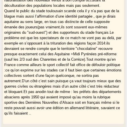
naturalisation des nouveaux venus à bon compte occultant la
déculturation des populations locales mais pas seulement.
Quand le public du stade toulousain scande cela il y n’a pas que de la
blague mais aussi l’affirmation d’une identité partagée , que je dirais
aquitaine au sens large, en tous cas distincte de celle supposée
émanée des joueurs(pas vraiment,ils sont souvent eux-mêmes
originaires du "sud-ouest") et des supporteurs du stade français.Le
problème est que les spectateurs de ce match ne vont pas au delà, par
exemple en s’opposant à la trituration des régions façon 2014:ils
devraient se rendre compte que le territoire "chocolatine" recouvre
presque exactement celui des Aquitaine +Midi Pyrénées pré-réforme
(sauf les 2/3 sud des Charentes et de la Corrèze).Tout montre qu’en
France comme ailleurs le sport collectif fait office de défouloir politique
:ce qu’on exprime sur les stades car il faut bien que certaines émotions
collectives sortent d’une façon quelconque, ne sortira pas
autrement.D’un côté c’est sain puisque ça vaut toujours mieux que des
guerres civiles ou étrangères mais d’un autre côté c’est très réducteur
et bloquant.Et pas anodin tout de même : les préfets des départements
alsaciens après 1950 qui avaient imposé qu’au moins la rubrique
sportive des Dernières Nouvelles d’Alsace soit en français même si le
reste pouvait aussi avoir une édition en allemand littéraire, savaient ce
qu’ils faisaient ..