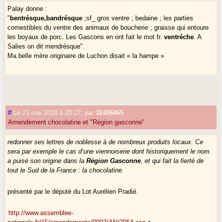
Palay donne :
"
bentrésque,bandrésque
;sf_ gros ventre ; bedaine ; les parties
comestibles du ventre des animaux de boucherie ; graisse qui entoure
les boyaux de porc. Les Gascons en ont fait le mot fr.
ventréche
. A
Salies on dit mendrésque".
Ma belle mère originaire de Luchon disait « la hampe »
#
Le 23 mai 2018 à 20:27
,
par
32406465
Amendement chocolatine et "Région gasconne"
redonner ses lettres de noblesse à de nombreux produits locaux. Ce
sera par exemple le cas d’une viennoiserie dont historiquement le nom
a puisé son origine dans la
Région Gasconne
, et qui fait la fierté de
tout le Sud de la France : la chocolatine.
présenté par le député du Lot Aurélien Pradié.
http://www.assemblee-