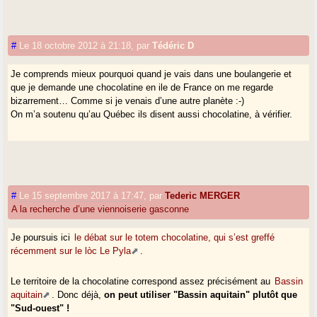
#
Le 18 octobre 2012 à 21:18
,
par
Tédéric D
Je comprends mieux pourquoi quand je vais dans une boulangerie et
que je demande une chocolatine en ile de France on me regarde
bizarrement… Comme si je venais d’une autre planète :-)
On m’a soutenu qu’au Québec ils disent aussi chocolatine, à vérifier.
#
Le 15 septembre 2017 à 17:47
,
par
Tederic MERGER
A la recherche d’une viennoiserie gasconne
Je poursuis ici
le débat sur le totem chocolatine, qui s’est greffé
récemment sur le lòc Le Pyla
.
Le territoire de la chocolatine correspond assez précisément au
Bassin
aquitain
. Donc déjà,
on peut utiliser "Bassin aquitain" plutôt que
"Sud-ouest" !