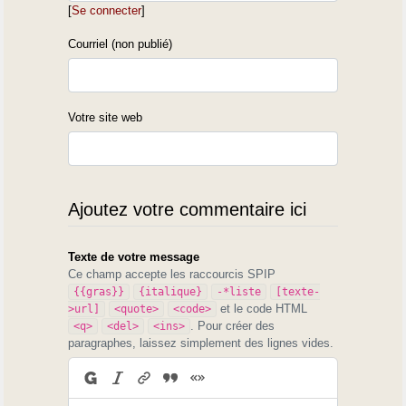
[
Se connecter
]
Courriel (non publié)
Votre site web
Ajoutez votre commentaire ici
Texte de votre message
Ce champ accepte les raccourcis SPIP
{{gras}}
{italique}
-*liste
[texte-
et le code HTML
>url]
<quote>
<code>
. Pour créer des
<q>
<del>
<ins>
paragraphes, laissez simplement des lignes vides.