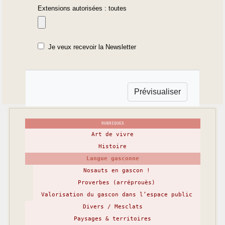
Extensions autorisées : toutes
Je veux recevoir la Newsletter
RUBRIQUES
Art de vivre
Histoire
Langue gasconne
Nosauts en gascon !
Proverbes (arréprouès)
Valorisation du gascon dans l’espace public
Divers / Mesclats
Paysages & territoires