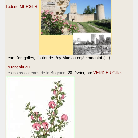
Tederic MERGER
Jean Dartigolles, l’autor de Pey Marsau dejà comentat (…)
Lo ronçabueu.
Les noms gascons de la Bugrane.
28 février
, par
VERDIER Gilles