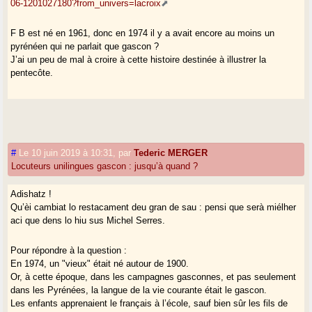
06-1201027180?from_univers=lacroix
F B est né en 1961, donc en 1974 il y a avait encore au moins un
pyrénéen qui ne parlait que gascon ?
J’ai un peu de mal à croire à cette histoire destinée à illustrer la
pentecôte.
#
Le 10 juin 2019 à 10:31
,
par
Tederic MERGER
Locuteurs unilingues gascon : jusqu’à quand ?
Adishatz !
Qu’èi cambiat lo restacament deu gran de sau : pensi que serà miélher
aci que dens lo hiu sus Michel Serres.
Pour répondre à la question :
En 1974, un "vieux" était né autour de 1900.
Or, à cette époque, dans les campagnes gasconnes, et pas seulement
dans les Pyrénées, la langue de la vie courante était le gascon.
Les enfants apprenaient le français à l’école, sauf bien sûr les fils de