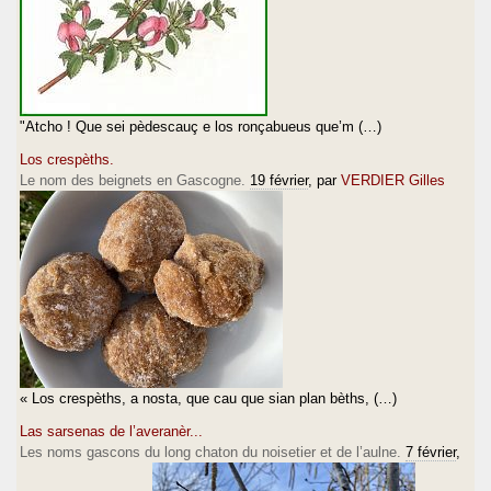
"Atcho ! Que sei pèdescauç e los ronçabueus que’m (…)
Los crespèths.
Le nom des beignets en Gascogne.
19 février
, par
VERDIER Gilles
« Los crespèths, a nosta, que cau que sian plan bèths, (…)
Las sarsenas de l’averanèr...
Les noms gascons du long chaton du noisetier et de l’aulne.
7 février
,