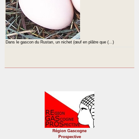
Dans le gascon du Rustan, un nichet (œuf en plâtre que (…)
Région Gascogne
Prospective