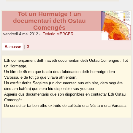
Tot un Hormatge ! un
documentari deth Ostau
Comengés
vendredi 4 mai 2012
-
Tederic MERGER
Barousse
|
3
Eth començament deth navèth documentari deth Ostau Comengés : Tot
un Hormatge.
Un film de 45 mn que tracta dera fabricacion deth hormatge dera
Varossa, e de tot çò que virava ath entorn.
Un extrèit deths Segaires (un documentari sus eth blat, dera seguèra
dinc ara batèra) que serà lèu disponible sus youtube.
Aqueris dus documentaris que son disponibles en contactar Eth Ostau
Comengés.
De consultar tanben eths extrèits de collècte ena Nèsta e ena Varossa.