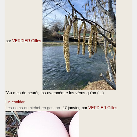
par
VERDIER Gilles
"Au mes de heurèr, los averanèrs e los vèrns qu’an (…)
Un conidèr.
Les noms du nichet en gascon.
27 janvier
, par
VERDIER Gilles