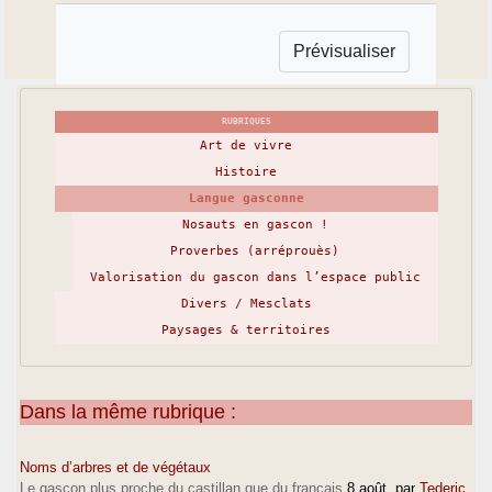
RUBRIQUES
Art de vivre
Histoire
Langue gasconne
Nosauts en gascon !
Proverbes (arréprouès)
Valorisation du gascon dans l’espace public
Divers / Mesclats
Paysages & territoires
Dans la même rubrique :
Noms d’arbres et de végétaux
Le gascon plus proche du castillan que du français
8 août
, par
Tederic