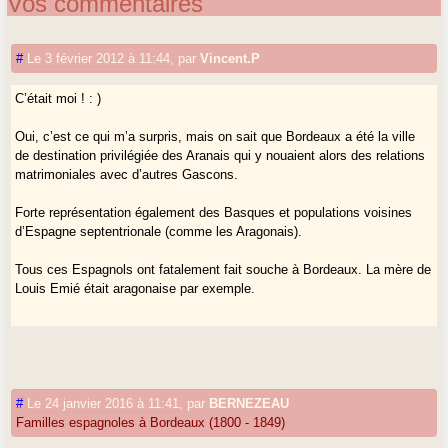
Vos commentaires
#
Le 3 février 2012 à 11:44
,
par
Vincent.P
C’était moi ! : )
Oui, c’est ce qui m’a surpris, mais on sait que Bordeaux a été la ville
de destination privilégiée des Aranais qui y nouaient alors des relations
matrimoniales avec d’autres Gascons.
Forte représentation également des Basques et populations voisines
d’Espagne septentrionale (comme les Aragonais).
Tous ces Espagnols ont fatalement fait souche à Bordeaux. La mère de
Louis Emié était aragonaise par exemple.
#
Le 24 janvier 2016 à 11:41
,
par
BERNEZEAU
Familles espagnoles à Bordeaux (1800 - 1849)