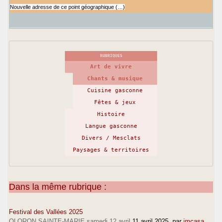
Nouvelle adresse de ce point géographique (…)
RUBRIQUES
Art de vivre
Chants & musique
Cuisine gasconne
Fêtes & jeux
Histoire
Langue gasconne
Divers / Mesclats
Paysages & territoires
Dans la même rubrique :
Festival des Vallées 2025
OLORON SAINTE-MARIE samedi 12 avril
11 avril 2025
, par
jmcasa