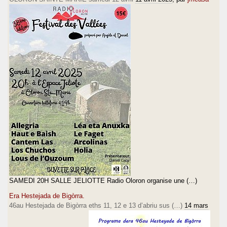
SAMEDI 20H SALLE JELIOTTE Radio Oloron organise une (…)
Era Hestejada de Bigòrra.
46au Hestejada de Bigòrra eths 11, 12 e 13 d’abriu sus (…)
14 mars