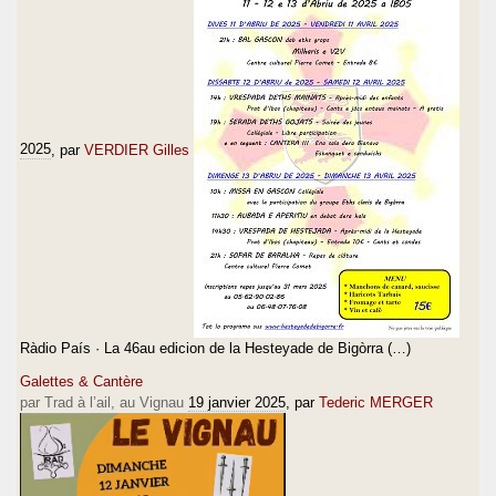
2025
, par
VERDIER Gilles
Ràdio País · La 46au edicion de la Hesteyade de Bigòrra (…)
Galettes & Cantère
par Trad à l’ail, au Vignau
19 janvier 2025
, par
Tederic MERGER