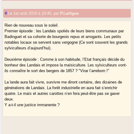
#
Le 1er août 2010 à 10:45
,
par
P.Lartigue
Rien de nouveau sous le soleil.
Premier épisode : les Landais spoliés de leurs biens communaux par
Badinguet et sa cohorte de bourgeois repus et arrogants. Les petits
notables locaux se servent sans vergogne (Ce sont souvent les grands
sylviculteurs d’aujourd’hui).
Deuxième épisode : Comme à son habitude, l’Etat français décide du
bonheur des Landais et impose la maïsiculture. Les sylviculteurs vont-
ils connaître le sort des bergers de 1857 ? "Virar l’arrebom !"
La lande aura fait vivre, survivre me diront certains, des dizaines de
générations de Landais. La forêt industrielle en aura fait s’enrichir
quatre. Le maïs et autres carottes n’en fera peut-être pas se gaver
deux.
Y a-t-il une justice immanente ?