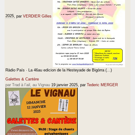
2025
, par
VERDIER Gilles
Ràdio País · La 46au edicion de la Hesteyade de Bigòrra (…)
Galettes & Cantère
par Trad à l’ail, au Vignau
19 janvier 2025
, par
Tederic MERGER