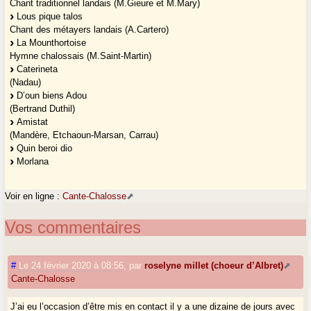
Chant traditionnel landais (M.Gieure et M.Mary)
Lous pique talos
Chant des métayers landais (A.Cartero)
La Mounthortoise
Hymne chalossais (M.Saint-Martin)
Caterineta
(Nadau)
D’oun biens Adou
(Bertrand Duthil)
Amistat
(Mandère, Etchaoun-Marsan, Carrau)
Quin beroi dio
Morlana
Voir en ligne :
Cante-Chalosse
Vos commentaires
#
Le 24 février 2020 à 08:56
,
par
roselyne millet (choeur d’Albret)
Cante-Chalosse
J’ai eu l’occasion d’être mis en contact il y a une dizaine de jours avec