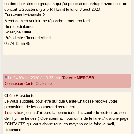
un des choristes du groupe à qui j’ai proposé de partager avec nous un
concert à Soustons (salle R Hanin) le lundi 3 aout 2020
Etes-vous intéressés ?
Merci de bien vouloir me répondre....pas trop tard
Bien cordialement
Roselyne Millet
Présidente Choeur d’Albret
06 74 13 55 45
#
Le 24 février 2020 à 10:33
,
par
Tederic MERGER
Connexion Cante-Chalosse
Chère Présidente,
Je vous suggère, pour être sûr que Cante-Chalosse reçoive votre
proposition, de les contacter directement.
Leur site
, qui a d’ailleurs la bonne idée d’accueillir le visiteur au son
de l’Hymne landés ("Que soum aci lous òmis de le lane..."), a une page
CONTACTS qui vous donne tous les moyens de le faire (e-mail,
téléphone).