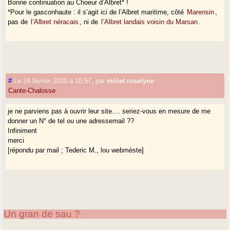
Bonne continuation au Choeur d’Albret* !
*Pour le gasconhaute : il s’agit ici de l’Albret maritime, côté
Marensin
,
pas de
l’Albret néracais
, ni de
l’Albret landais voisin du Marsan
.
#
Le 24 février 2020 à 10:57
,
par
miilet roselyne
Cante-Chalosse
je ne parviens pas à ouvrir leur site.... seriez-vous en mesure de me
donner un N° de tel ou une adressemail ??
Infiniment
merci
[répondu par mail ; Tederic M., lou webmèste]
Un gran de sau ?