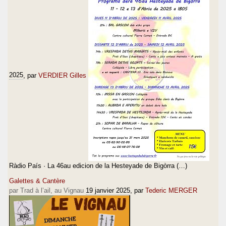
2025
, par
VERDIER Gilles
Ràdio País · La 46au edicion de la Hesteyade de Bigòrra (…)
Galettes & Cantère
par Trad à l’ail, au Vignau
19 janvier 2025
, par
Tederic MERGER