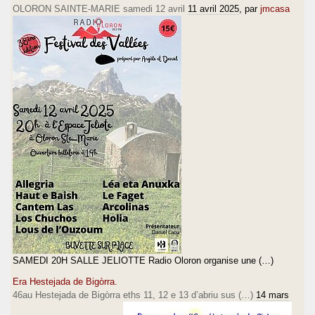
OLORON SAINTE-MARIE samedi 12 avril
11 avril 2025
, par
jmcasa
SAMEDI 20H SALLE JELIOTTE Radio Oloron organise une (…)
Era Hestejada de Bigòrra.
46au Hestejada de Bigòrra eths 11, 12 e 13 d’abriu sus (…)
14 mars