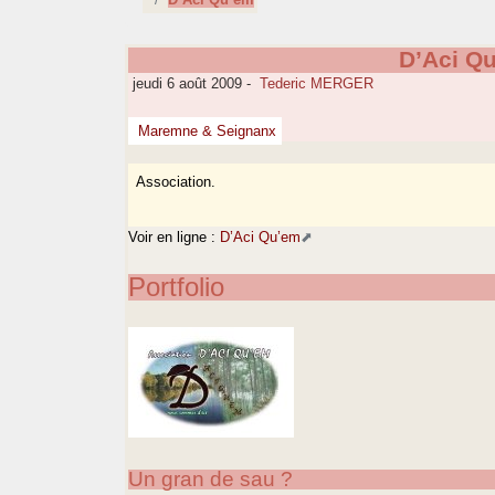
D’Aci Q
jeudi 6 août 2009
-
Tederic MERGER
Maremne & Seignanx
Association.
Voir en ligne :
D’Aci Qu’em
Portfolio
Un gran de sau ?