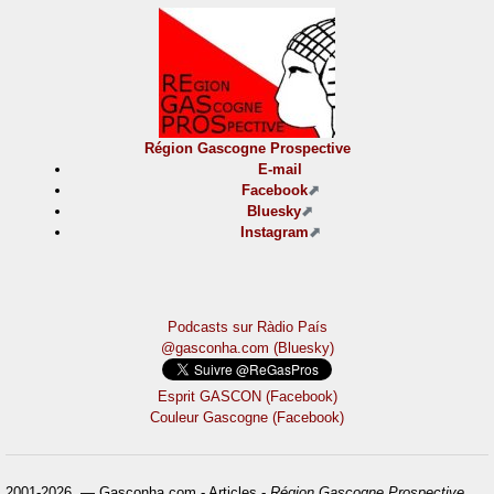
Région Gascogne Prospective
E-mail
Facebook
Bluesky
Instagram
Podcasts sur Ràdio País
@gasconha.com (Bluesky)
Esprit GASCON (Facebook)
Couleur Gascogne (Facebook)
2001-2026 — Gasconha.com - Articles -
Région Gascogne Prospective