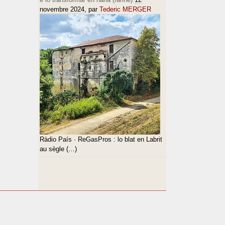
novembre 2024
, par
Tederic MERGER
Ràdio País · ReGasPros : lo blat en Labrit
au sègle (…)