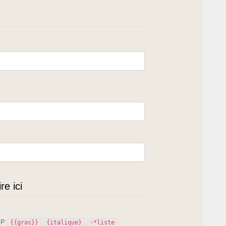
e ici
PIP
{{gras}}
{italique}
-*liste