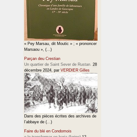
« Pey Marsau, dit Moutic » ; « prononcer
Marsaou », (…)
Parçan deu Crestian
Un quartier de Saint Sever de Rustan.
28
décembre 2024
, par
VERDIER Gilles
Dans des pièces écrites des archives de
l’abbaye de (…)
Faire du blé en Condomois
e lo transformar en haria (farine)
12