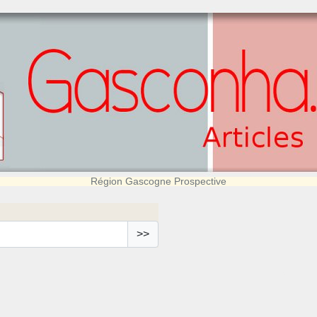
Région Gascogne Prospective
>>