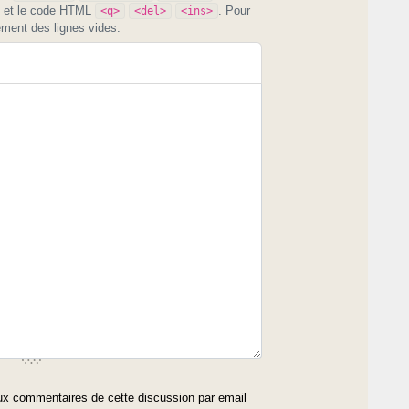
et le code HTML
. Pour
<q>
<del>
<ins>
ement des lignes vides.
x commentaires de cette discussion par email