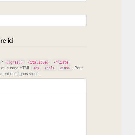
e ici
PIP
{{gras}}
{italique}
-*liste
et le code HTML
. Pour
<q>
<del>
<ins>
ement des lignes vides.