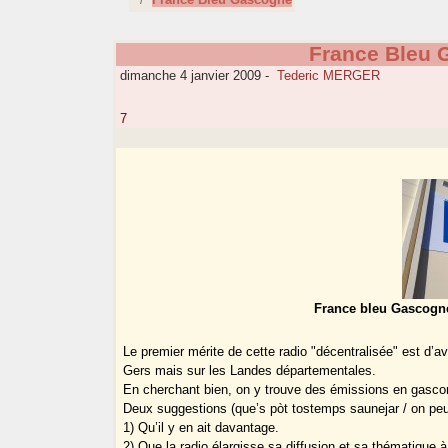
France Bleu 
dimanche 4 janvier 2009
-
Tederic MERGER
7
France bleu Gascogne
Le premier mérite de cette radio "décentralisée" est d’av
Gers mais sur les Landes départementales.
En cherchant bien, on y trouve des émissions en gascon
Deux suggestions (que’s pòt tostemps saunejar / on peut
1) Qu’il y en ait davantage.
2) Que la radio élargisse sa diffusion et sa thématique 