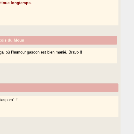
ntinue longtemps.
çois du Moun
égal où l’humour gascon est bien manié. Bravo !!
diaspora" !"