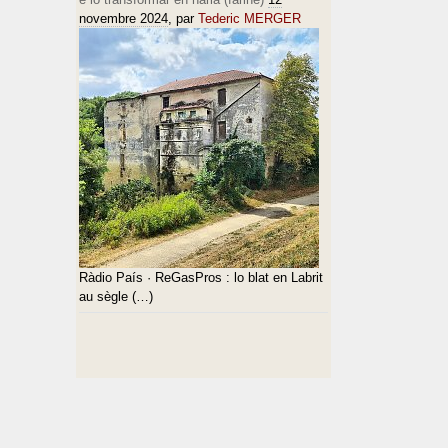
novembre 2024
, par
Tederic MERGER
Ràdio País · ReGasPros : lo blat en Labrit
au sègle (…)