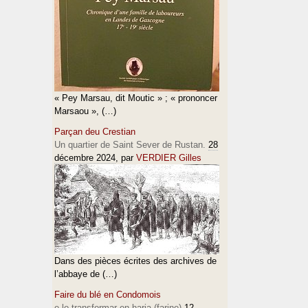
« Pey Marsau, dit Moutic » ; « prononcer
Marsaou », (…)
Parçan deu Crestian
Un quartier de Saint Sever de Rustan.
28
décembre 2024
, par
VERDIER Gilles
Dans des pièces écrites des archives de
l’abbaye de (…)
Faire du blé en Condomois
e lo transformar en haria (farine)
12