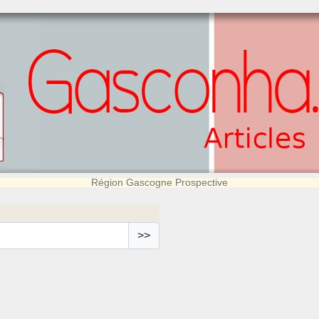
Région Gascogne Prospective
>>