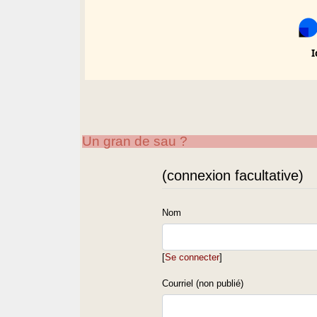
I
Un gran de sau ?
(connexion facultative)
Nom
[
Se connecter
]
Courriel (non publié)