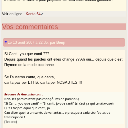
Voir en ligne :
Kanta 64
Vos commentaires
#
Le 13 août 2007 à 22:35
,
par
Benji
Si Canti, you que canti ???
Depuis quand les paroles ont elles changé ?? Ah oui... depuis que c’est
l’hymne de la mode occitanne...
Se l’auseron canta, que canta,
canta pas per ETHS, canta per NOSAUTES !!!
Réponse de Gasconha.com :
Non, les paroles n’ont pas changé. Pas de parano !-)
"Si Canti, you que canti" = "Si canti, jo que canti" (si c’est ça qui te
désmoure
).
Qu’es totjorn aquò que canti, jo...
Cau diser que i a un sarròt de variantas... e presque a cada còp fautas de
transcripcion !
[Tederic]