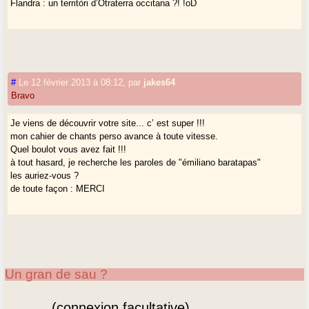
Flandra : un territòri d’Otraterra occitana ?! !oD
#
Le 12 février 2013 à 08:12
,
par
jakes64
Bravo
Je viens de découvrir votre site... c’ est super !!!
mon cahier de chants perso avance à toute vitesse.
Quel boulot vous avez fait !!!
à tout hasard, je recherche les paroles de "émiliano baratapas"
les auriez-vous ?
de toute façon : MERCI
Un gran de sau ?
(connexion facultative)