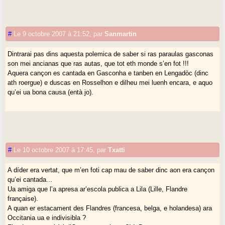
#
Le 9 octobre 2007 à 21:52
,
par
Sanmartin
Dintrarai pas dins aquesta polemica de saber si ras paraulas gasconas
son mei ancianas que ras autas, que tot eth monde s’en fot !!!
Aquera cançon es cantada en Gasconha e tanben en Lengadòc (dinc
ath roergue) e duscas en Rosselhon e dilheu mei luenh encara, e aquo
qu’ei ua bona causa (entà jo).
#
Le 10 octobre 2007 à 17:45
,
par
Txatti
A díder era vertat, que m’en foti cap mau de saber dinc aon era cançon
qu’ei cantada...
Ua amiga que l’a apresa ar’escola publica a Lila (Lille, Flandre
française).
A quan er estacament des Flandres (francesa, belga, e holandesa) ara
Occitania ua e indivisibla ?