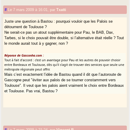
#
Le 7 mars 2009 à 16:01
,
par
Txatti
Juste une question à Bastou : pourquoi vouloir que les Palois se
détournent de Toulouse ?
Ne serait-ce pas un atout supplémentaire pour Pau, le BAB, Dax,
Tarbes, si le choix pouvait être double, si l’alternative était réelle ? Tout
le monde aurait tout à y gagner, non ?
Réponse de Gasconha.com :
Tout à fait d’accord : c’est un avantage pour Pau et les autres de pouvoir choisir
entre Bordeaux et Toulouse, dès qu’il s’agit de trouver des services que seule une
métropole régionale peut offrir.
Mais c’est exactement l’idée de Bastou quand il dit que l’autoroute de
Gascogne peut "éviter aux palois de se tourner constamment vers
Toulouse". Il veut que les palois aient vraiment le choix entre Bordeaux
et Toulouse. Pas vrai, Bastou ?
#
Le 7 mars 2009 à 21:24
,
par
Vincent.P