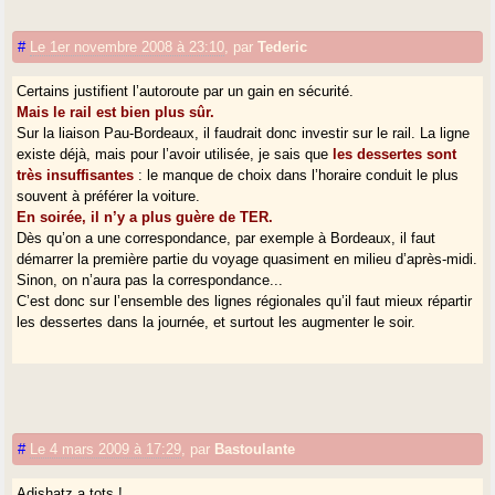
#
Le 1er novembre 2008 à 23:10
,
par
Tederic
Certains justifient l’autoroute par un gain en sécurité.
Mais le rail est bien plus sûr.
Sur la liaison Pau-Bordeaux, il faudrait donc investir sur le rail. La ligne
existe déjà, mais pour l’avoir utilisée, je sais que
les dessertes sont
très insuffisantes
: le manque de choix dans l’horaire conduit le plus
souvent à préférer la voiture.
En soirée, il n’y a plus guère de TER.
Dès qu’on a une correspondance, par exemple à Bordeaux, il faut
démarrer la première partie du voyage quasiment en milieu d’après-midi.
Sinon, on n’aura pas la correspondance...
C’est donc sur l’ensemble des lignes régionales qu’il faut mieux répartir
les dessertes dans la journée, et surtout les augmenter le soir.
#
Le 4 mars 2009 à 17:29
,
par
Bastoulante
Adishatz a tots !