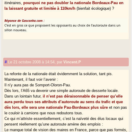
itinéraires,
pourquoi ne pas doubler la nationale Bordeaux-Pau en
la laissant gratuite et limitée à 110km/h
(bienfait écologique) ?
Réponse de Gasconha.com :
C’est en gros ce que proposent les opposants au choix de l’autoroute dans un
sillon nouveau.
#
Le 21 octobre 2008 à 14:54
,
par
Vincent.P
La refonte de la nationale était évidemment la solution, tant pis.
Maintenant, il faut voir l’avenir :
Il n’y aura pas de Somport-Oloron-Pau.
Dès lors, l’A65 va devenir une simple autoroute de desserte locale.
Dans un lointain futur,
il n’est pas déraisonnable de penser qu’elle
aura perdu tous ses attributs d’autoroute au sens du trafic et que
dès lors, elle sera une nationale Pau-Bordeaux plus sûre
et non pas
le couloir à camions que nous redoutons tous.
Ce qui m’attriste essentiellement, c’est la naïveté des élus locaux qui
pensent réellement qu’une autoroute amène des emplois :
Le manque total de vision des maires en France, parce que pas formés,