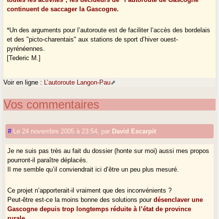
continuent de saccager la Gascogne.
*Un des arguments pour l’autoroute est de faciliter l’accès des bordelais
et des "picto-charentais" aux stations de sport d’hiver ouest-
pyrénéennes.
[Tederic M.]
Voir en ligne :
L’autoroute Langon-Pau
Vos commentaires
#
Le 24 novembre 2005 à 23:54
,
par
David Escarpit
Je ne suis pas très au fait du dossier (honte sur moi) aussi mes propos
pourront-il paraître déplacés.
Il me semble qu’il conviendrait ici d’être un peu plus mesuré.
Ce projet n’apporterait-il vraiment que des inconvénients ?
Peut-être est-ce la moins bonne des solutions pour
désenclaver une
Gascogne depuis trop longtemps réduite à l’état de province
rurale
.