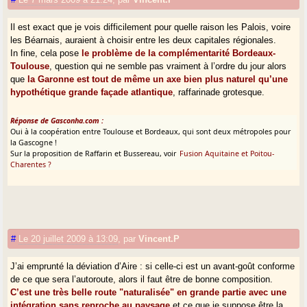
Il est exact que je vois difficilement pour quelle raison les Palois, voire
les Béarnais, auraient à choisir entre les deux capitales régionales.
In fine, cela pose
le problème de la complémentarité Bordeaux-
Toulouse
, question qui ne semble pas vraiment à l’ordre du jour alors
que
la Garonne est tout de même un axe bien plus naturel qu’une
hypothétique grande façade atlantique
, raffarinade grotesque.
Réponse de Gasconha.com :
Oui à la coopération entre Toulouse et Bordeaux, qui sont deux métropoles pour
la Gascogne !
Sur la proposition de Raffarin et Bussereau, voir
Fusion Aquitaine et Poitou-
Charentes ?
#
Le 20 juillet 2009 à 13:09
,
par
Vincent.P
J’ai emprunté la déviation d’Aire : si celle-ci est un avant-goût conforme
de ce que sera l’autoroute, alors il faut être de bonne composition.
C’est une très belle route "naturalisée" en grande partie avec une
intégration sans reproche au paysage
et ce que je suppose être la