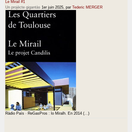
Le Mirail #1
Un projècte gigantàs
1er juin 2025
, par
Tederic MERGER
Ràdio País · ReGasPros : lo Miralh. En 2014 (…)