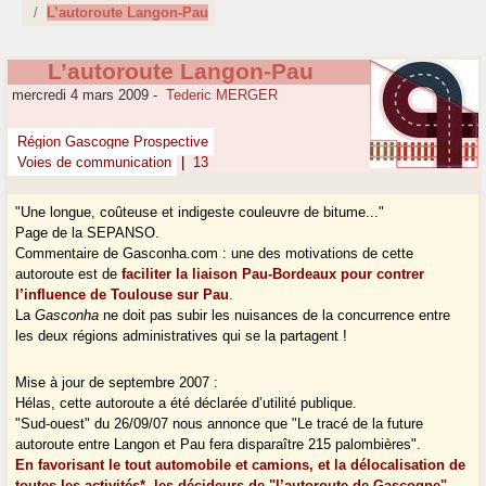
L’autoroute Langon-Pau
L’autoroute Langon-Pau
mercredi 4 mars 2009
-
Tederic MERGER
Région Gascogne Prospective
Voies de communication
|
13
"Une longue, coûteuse et indigeste couleuvre de bitume..."
Page de la SEPANSO.
Commentaire de Gasconha.com : une des motivations de cette
autoroute est de
faciliter la liaison Pau-Bordeaux pour contrer
l’influence de Toulouse sur Pau
.
La
Gasconha
ne doit pas subir les nuisances de la concurrence entre
les deux régions administratives qui se la partagent !
Mise à jour de septembre 2007 :
Hélas, cette autoroute a été déclarée d’utilité publique.
"Sud-ouest" du 26/09/07 nous annonce que "Le tracé de la future
autoroute entre Langon et Pau fera disparaître 215 palombières".
En favorisant le tout automobile et camions, et la délocalisation de
toutes les activités*, les décideurs de "l’autoroute de Gascogne"