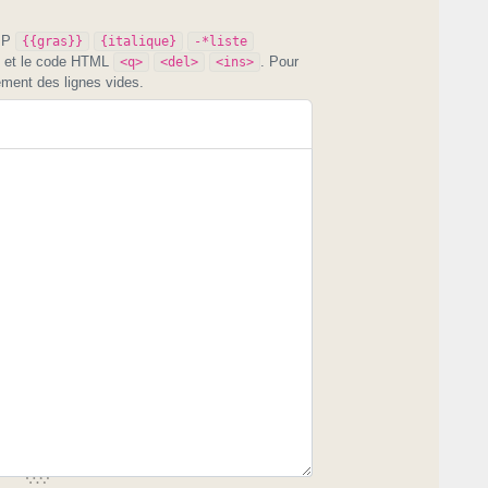
PIP
{{gras}}
{italique}
-*liste
et le code HTML
. Pour
<q>
<del>
<ins>
ement des lignes vides.