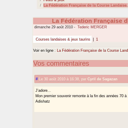
La Fédération Française de la Course Landaise.
La Fédération Française d
dimanche 29 août 2010
-
Tederic MERGER
Courses landaises & jeux taurins
|
1
Voir en ligne :
La Fédération Française de la Course Land
Vos commentaires
#
Le 30 août 2010 à 16:38
,
par
Cyril de Sagazan
J’adore...
Mon premier souvenir remonte à la fin des années 70 à 
Adishatz