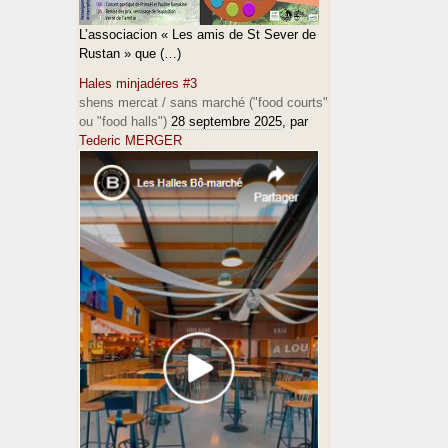
L’associacion « Les amis de St Sever de
Rustan » que (…)
Hales minjadéres #3
shens mercat / sans marché ("food courts"
ou "food halls")
28 septembre 2025
, par
Tederic MERGER