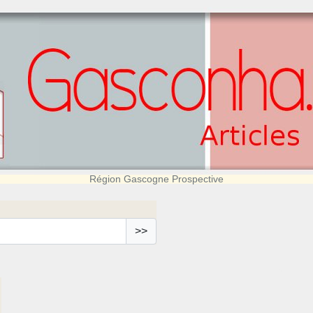
Région Gascogne Prospective
>>