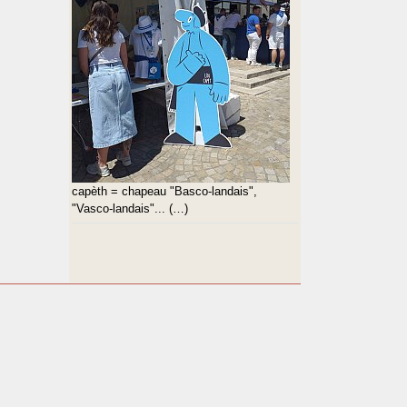
capèth = chapeau "Basco-landais",
"Vasco-landais"... (…)