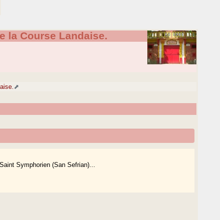
e la Course Landaise.
aise.
Saint Symphorien (San Sefrian)...