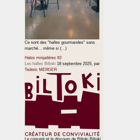
Ce sont des "halles gourmandes" sans
marché... même si (…)
Hales minjadéres #2
Les halles Biltoki
18 septembre 2025
, par
Tederic MERGER
Le concept et le discours de Biltoki Biltoki