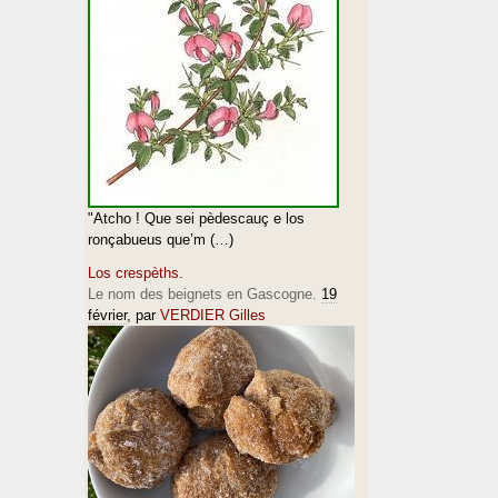
"Atcho ! Que sei pèdescauç e los
ronçabueus que’m (…)
Los crespèths.
Le nom des beignets en Gascogne.
19
février
, par
VERDIER Gilles