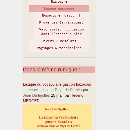
Histoire
Langue gasconne
Nosauts en gascon !
Proverbes (arréprouès)
Valorisation du gascon
dans l’espace public
Divers / Mesclats
Paysages & territoires
Dans la même rubrique :
Lexique du vocabulaire gascon bazadais
... recueilli dans le Pays de Cernès par
Jean Dartigolles
25 mai
, par
Tederic
MERGER