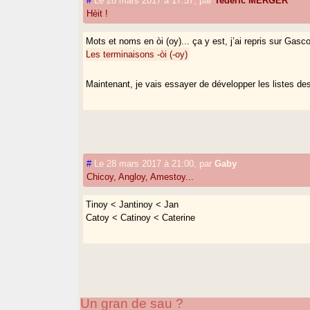
#
Le 28 mars 2017 à 17:57
,
par
Tederic MERGER
Hèit !
Mots et noms en òi (oy)... ça y est, j’ai repris sur Ga
Les terminaisons -òi (-oy)
Maintenant, je vais essayer de développer les listes d
#
Le 28 mars 2017 à 21:00
,
par
Gaby
Chicoy, Angloy, Amestoy...
Tinoy < Jantinoy < Jan
Catoy < Catinoy < Caterine
Un gran de sau ?