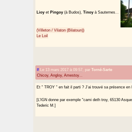
Lioy
et
Pingoy
(à Budos),
Tinoy
à Sauternes...
(Villeton / Vilaton (Bilatoun))
Le Loil
#
Le 13 mars 2017 à 09:57
,
par
Torné-Sarte
Chicoy, Angloy, Amestoy...
Et " TROY " en fait il parti ? J’ai trouvé sa présence e
[L’IGN donne par exemple "cami deth troy, 65130 Asque"
Tederic M.]