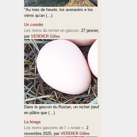
"Au mes de heurèr, los averanèrs e los
vèrns qu’an (…)
Un conidèr.
Les noms du nichet en gascon.
27 janvier
,
par
VERDIER Gilles
Dans le gascon du Rustan, un nichet (œuf
en plâtre que (…)
La biraga.
Los noms gascons de l’ « ivraie ».
2
novembre 2025
, par
VERDIER Gilles