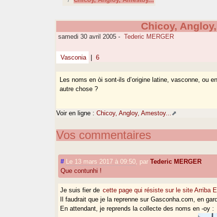
Chicoy, Angloy,
samedi 30 avril 2005
-
Tederic MERGER
Vasconia
|
6
Les noms en òi sont-ils d’origine latine, vasconne, ou e
autre chose ?
Voir en ligne :
Chicoy, Angloy, Amestoy...
Vos commentaires
#
Le 13 mars 2017 à 09:50
,
par
Tederic MERGER
Que contunhi !
Je suis fier de
cette page qui résiste sur le site Arriba 
Il faudrait que je la reprenne sur Gasconha.com, en gard
En attendant, je reprends la collecte des noms en -oy :