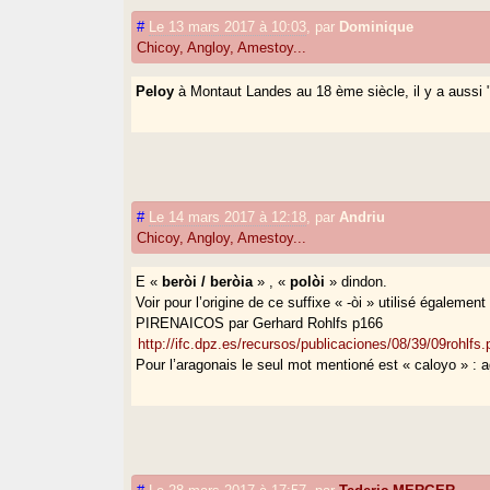
#
Le 13 mars 2017 à 10:03
,
par
Dominique
Chicoy, Angloy, Amestoy...
Peloy
à Montaut Landes au 18 ème siècle, il y a aussi
#
Le 14 mars 2017 à 12:18
,
par
Andriu
Chicoy, Angloy, Amestoy...
E «
beròi / beròia
» , «
polòi
» dindon.
Voir pour l’origine de ce suffixe « -òi » utilisé éga
PIRENAICOS par Gerhard Rohlfs p166
http://ifc.dpz.es/recursos/publicaciones/08/39/09rohlfs.
Pour l’aragonais le seul mot mentioné est « caloyo » : 