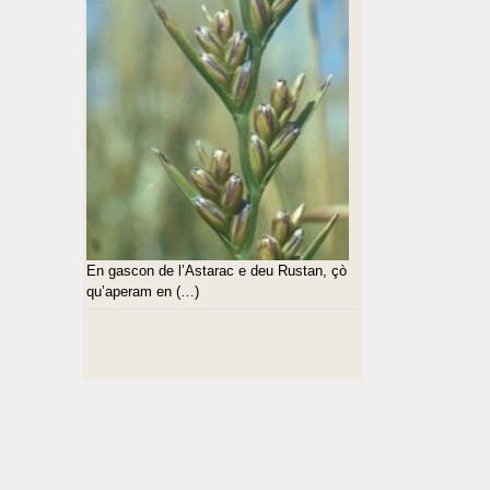
En gascon de l’Astarac e deu Rustan, çò
qu’aperam en (…)