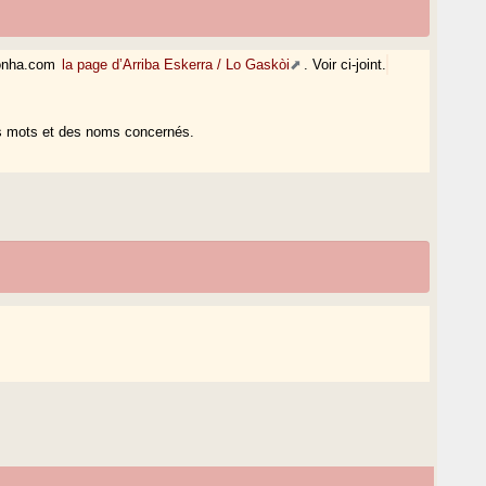
sconha.com
la page d’Arriba Eskerra / Lo Gaskòi
. Voir ci-joint.
es mots et des noms concernés.