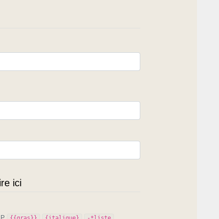
e ici
PIP
{{gras}}
{italique}
-*liste