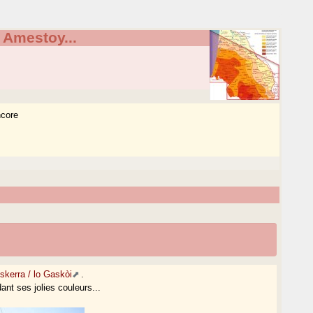
 Amestoy...
ncore
Eskerra / lo Gaskòi
.
ant ses jolies couleurs...