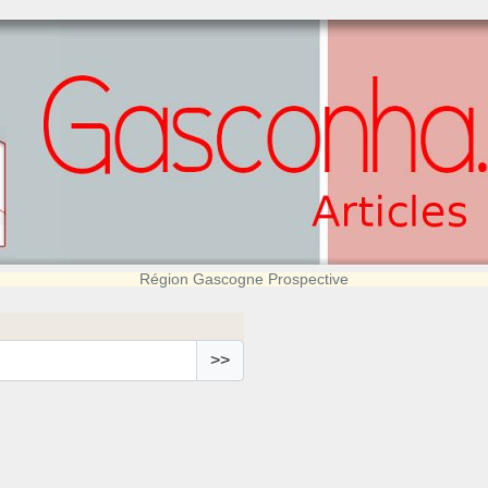
Région Gascogne Prospective
>>