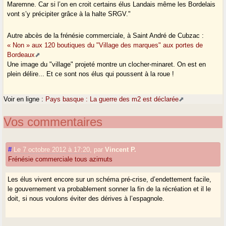
Maremne. Car si l’on en croit certains élus Landais même les Bordelais
vont s’y précipiter grâce à la halte SRGV."
Autre abcès de la frénésie commerciale, à Saint André de Cubzac :
« Non » aux 120 boutiques du "Village des marques" aux portes de
Bordeaux
Une image du "village" projeté montre un clocher-minaret. On est en
plein délire... Et ce sont nos élus qui poussent à la roue !
Voir en ligne :
Pays basque : La guerre des m2 est déclarée
Vos commentaires
#
Le 7 octobre 2012 à 17:20
,
par
Vincent P.
Frénésie commerciale tous azimuts
Les élus vivent encore sur un schéma pré-crise, d’endettement facile,
le gouvernement va probablement sonner la fin de la récréation et il le
doit, si nous voulons éviter des dérives à l’espagnole.