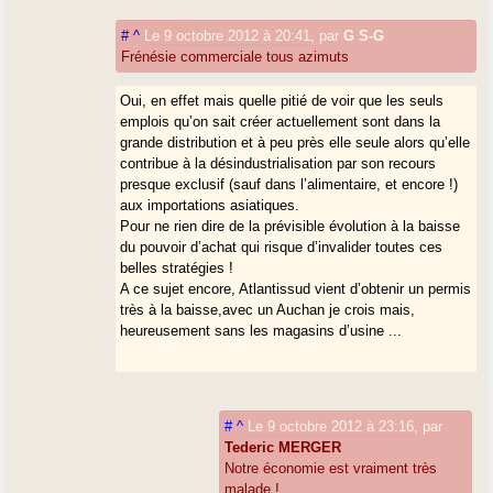
#
^
Le 9 octobre 2012 à 20:41
,
par
G S-G
Frénésie commerciale tous azimuts
Oui, en effet mais quelle pitié de voir que les seuls
emplois qu’on sait créer actuellement sont dans la
grande distribution et à peu près elle seule alors qu’elle
contribue à la désindustrialisation par son recours
presque exclusif (sauf dans l’alimentaire, et encore !)
aux importations asiatiques.
Pour ne rien dire de la prévisible évolution à la baisse
du pouvoir d’achat qui risque d’invalider toutes ces
belles stratégies !
A ce sujet encore, Atlantissud vient d’obtenir un permis
très à la baisse,avec un Auchan je crois mais,
heureusement sans les magasins d’usine ...
#
^
Le 9 octobre 2012 à 23:16
,
par
Tederic MERGER
Notre économie est vraiment très
malade !