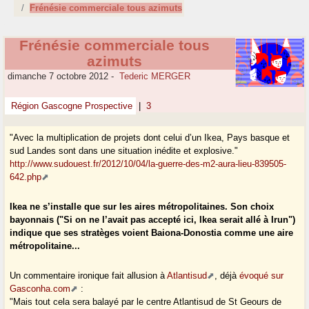
Frénésie commerciale tous azimuts
Frénésie commerciale tous
azimuts
dimanche 7 octobre 2012
-
Tederic MERGER
Région Gascogne Prospective
|
3
"Avec la multiplication de projets dont celui d’un Ikea, Pays basque et
sud Landes sont dans une situation inédite et explosive."
http://www.sudouest.fr/2012/10/04/la-guerre-des-m2-aura-lieu-839505-
642.php
Ikea ne s’installe que sur les aires métropolitaines. Son choix
bayonnais ("Si on ne l’avait pas accepté ici, Ikea serait allé à Irun")
indique que ses stratèges voient Baiona-Donostia comme une aire
métropolitaine...
Un commentaire ironique fait allusion à
Atlantisud
, déjà
évoqué sur
Gasconha.com
:
"Mais tout cela sera balayé par le centre Atlantisud de St Geours de