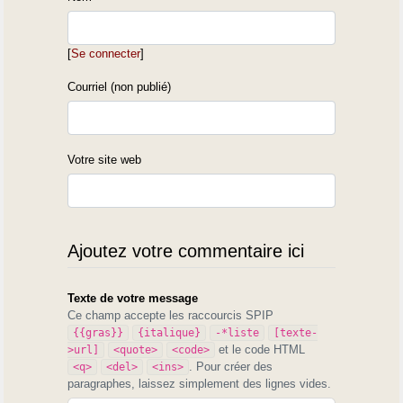
[
Se connecter
]
Courriel (non publié)
Votre site web
Ajoutez votre commentaire ici
Texte de votre message
Ce champ accepte les raccourcis SPIP
{{gras}}
{italique}
-*liste
[texte-
et le code HTML
>url]
<quote>
<code>
. Pour créer des
<q>
<del>
<ins>
paragraphes, laissez simplement des lignes vides.