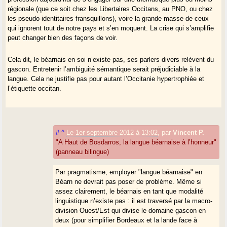
régionale (que ce soit chez les Libertaires Occitans, au PNO, ou chez
les pseudo-identitaires fransquillons), voire la grande masse de ceux
qui ignorent tout de notre pays et s’en moquent. La crise qui s’amplifie
peut changer bien des façons de voir.
Cela dit, le béarnais en soi n’existe pas, ses parlers divers relèvent du
gascon. Entretenir l’ambiguité sémantique serait préjudiciable à la
langue. Cela ne justifie pas pour autant l’Occitanie hypertrophiée et
l’étiquette occitan.
#
^
Le 1er septembre 2012 à 13:02
,
par
Vincent P.
"A Haut de Bosdarros, la langue béarnaise à l’honneur"
(panneau bilingue)
Par pragmatisme, employer "langue béarnaise" en
Béarn ne devrait pas poser de problème. Même si
assez clairement, le béarnais en tant que modalité
linguistique n’existe pas : il est traversé par la macro-
division Ouest/Est qui divise le domaine gascon en
deux (pour simplifier Bordeaux et la lande face à