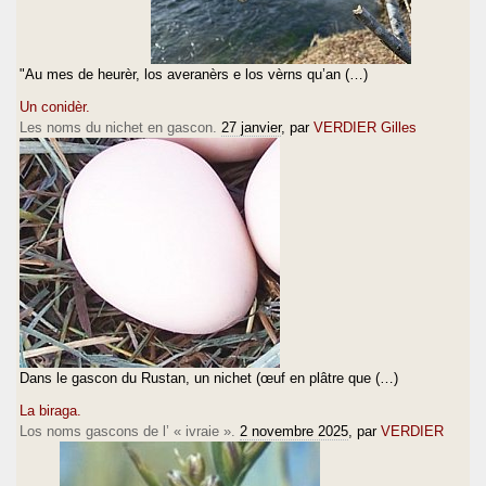
"Au mes de heurèr, los averanèrs e los vèrns qu’an (…)
Un conidèr.
Les noms du nichet en gascon.
27 janvier
, par
VERDIER Gilles
Dans le gascon du Rustan, un nichet (œuf en plâtre que (…)
La biraga.
Los noms gascons de l’ « ivraie ».
2 novembre 2025
, par
VERDIER