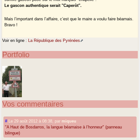
Le gascon authentique serait "Caperòt".
Mais l’important dans l’affaire, c’est que le maire a voulu faire béarnais.
Bravo !
Voir en ligne :
La République des Pyrénées
Portfolio
Vos commentaires
#
Le 29 août 2012 à 08:38
,
par
miqueu
"A Haut de Bosdarros, la langue béarnaise à l’honneur" (panneau
bilingue)