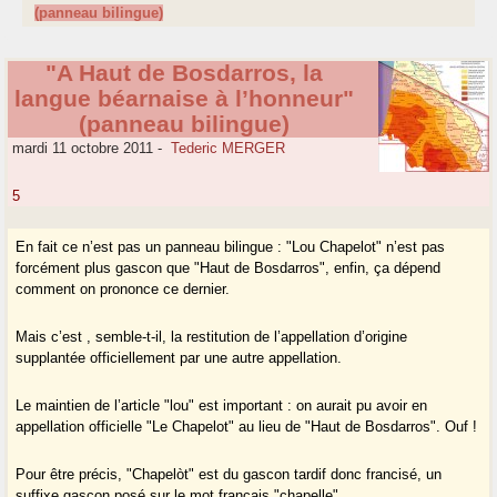
(panneau bilingue)
"A Haut de Bosdarros, la
langue béarnaise à l’honneur"
(panneau bilingue)
mardi 11 octobre 2011
-
Tederic MERGER
5
En fait ce n’est pas un panneau bilingue : "Lou Chapelot" n’est pas
forcément plus gascon que "Haut de Bosdarros", enfin, ça dépend
comment on prononce ce dernier.
Mais c’est , semble-t-il, la restitution de l’appellation d’origine
supplantée officiellement par une autre appellation.
Le maintien de l’article "lou" est important : on aurait pu avoir en
appellation officielle "Le Chapelot" au lieu de "Haut de Bosdarros". Ouf !
Pour être précis, "Chapelòt" est du gascon tardif donc francisé, un
suffixe gascon posé sur le mot français "chapelle".