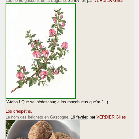
Les noms gascons de la Bugrane.
28 février
, par
VERDIER Gilles
"Atcho ! Que sei pèdescauç e los ronçabueus que’m (…)
Los crespèths.
Le nom des beignets en Gascogne.
19 février
, par
VERDIER Gilles