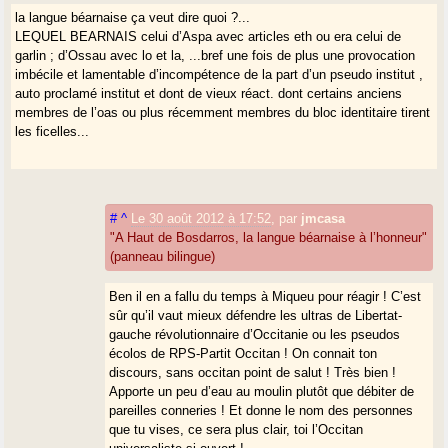
la langue béarnaise ça veut dire quoi ?...
LEQUEL BEARNAIS celui d’Aspa avec articles eth ou era celui de
garlin ; d’Ossau avec lo et la, ...bref une fois de plus une provocation
imbécile et lamentable d’incompétence de la part d’un pseudo institut ,
auto proclamé institut et dont de vieux réact. dont certains anciens
membres de l’oas ou plus récemment membres du bloc identitaire tirent
les ficelles...
#
^
Le 30 août 2012 à 17:52
,
par
jmcasa
"A Haut de Bosdarros, la langue béarnaise à l’honneur"
(panneau bilingue)
Ben il en a fallu du temps à Miqueu pour réagir ! C’est
sûr qu’il vaut mieux défendre les ultras de Libertat-
gauche révolutionnaire d’Occitanie ou les pseudos
écolos de RPS-Partit Occitan ! On connait ton
discours, sans occitan point de salut ! Très bien !
Apporte un peu d’eau au moulin plutôt que débiter de
pareilles conneries ! Et donne le nom des personnes
que tu vises, ce sera plus clair, toi l’Occitan