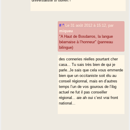
universaliste si ouvert !
#
^
Le 31 août 2012 à 15:12
,
par
miqueu
"A Haut de Bosdarros, la langue
béarnaise à l’honneur" (panneau
bilingue)
des conneries réelles pourtant cher
casa... Tu sais très bien de qui je
parle..Je sais que cela vous emmerde
bien que un occitaniste soit élu au
conseil régionnal, mais en d’autres
temps l’un de vos gourous de l’ibg
actuel ne fut il pas conseiller
régional... aie ah oui c’est vrai front
national...