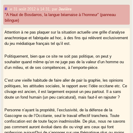
#
Le 31 août 2012 à 14:31
,
par
Javière
"A Haut de Bosdarros, la langue béarnaise à l’honneur" (panneau
bilingue)
Attention à ne pas plaquer sur la situation actuelle une grille d’analyse
anachronique et fabriquée ad hoc, à des fins qui relèvent exclusivement
du jeu médiatique français tel qu’il est.
Politiquement, bien que ce site ne soit pas politique, on peut y
souhaiter quand même qu’on ne juge pas de la valeur d’un homme ou
d’un milieu, et de ses compétences, à l’emporte-pièce.
C’est une vieille habitude de faire aller de pair la graphie, les opinions
politiques, les attitudes sociales, le rapport avec l’idée occitane etc. Ce
clivage est ancien, il est largement exposé un peu partout. Il a sans
doute un fond humain (un peu caricatural), mais faut-il en rajouter ?
Personne n’ayant la propriété, l’exclusivité, de la défense de la
Gascogne ou de l’Occitanie, seul le travail effectif tranchera. Toute
confiscation est de toute façon inadmissible. De plus, nous ne savons
pas comment auront évolué dans dix ou vingt ans ceux qui font
profession aujourd’hui de s’engager sur une thématique plus ou moins