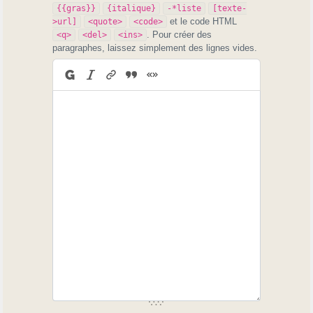
{{gras}}
{italique}
-*liste
[texte-
et le code HTML
>url]
<quote>
<code>
. Pour créer des
<q>
<del>
<ins>
paragraphes, laissez simplement des lignes vides.