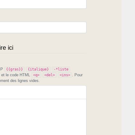
e ici
PIP
{{gras}}
{italique}
-*liste
et le code HTML
. Pour
<q>
<del>
<ins>
ement des lignes vides.