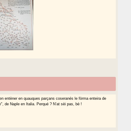
en entèner en quauques parçans coseranés le fòrma enteira de
e", de Naple en Italia. Perqué ? N’at sèi pas, bè !