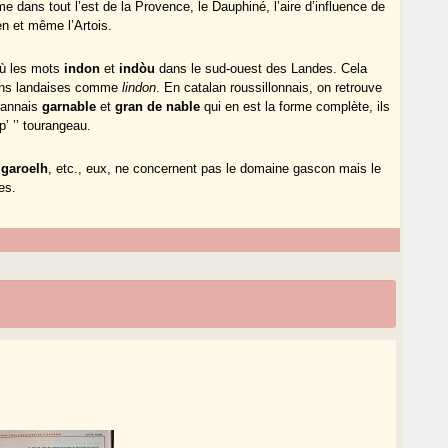
 dans tout l’est de la Provence, le Dauphiné, l’aire d’influence de
n et même l’Artois.
où les mots
indon
et
indòu
dans le sud-ouest des Landes. Cela
tions landaises comme
lindon
. En catalan roussillonnais, on retrouve
erannais
garnable
et
gran de nable
qui en est la forme complète, ils
p’ ’’ tourangeau.
igaroelh
, etc., eux, ne concernent pas le domaine gascon mais le
es.