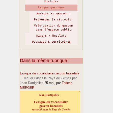
Histoire
Langue gasconne
Nosauts en gascon !
Proverbes (arréprouès)
Valorisation du gascon
dans l’espace public
Divers / Mesclats
Paysages & territoires
Dans la même rubrique :
Lexique du vocabulaire gascon bazadais
... recueilli dans le Pays de Cernès par
Jean Dartigolles
25 mai
, par
Tederic
MERGER