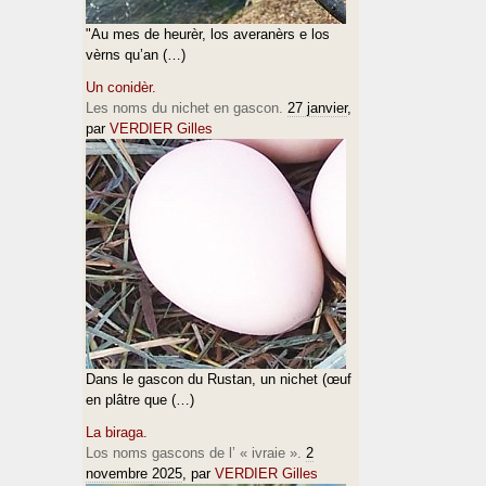
"Au mes de heurèr, los averanèrs e los
vèrns qu’an (…)
Un conidèr.
Les noms du nichet en gascon.
27 janvier
,
par
VERDIER Gilles
Dans le gascon du Rustan, un nichet (œuf
en plâtre que (…)
La biraga.
Los noms gascons de l’ « ivraie ».
2
novembre 2025
, par
VERDIER Gilles