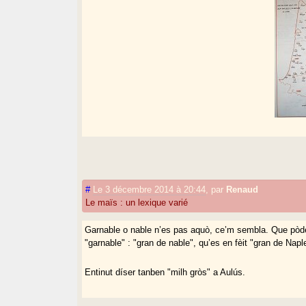
#
Le 3 décembre 2014 à 20:44
,
par
Renaud
Le maïs : un lexique varié
Garnable o nable n’es pas aquò, ce’m sembla. Que pòd
"garnable" : "gran de nable", qu’es en fèit "gran de Napl
Entinut díser tanben "milh gròs" a Aulús.