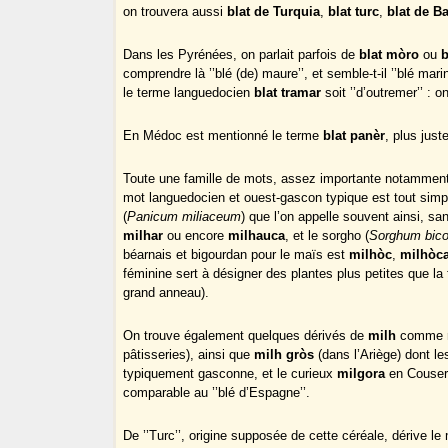
on trouvera aussi
blat de Turquia
,
blat turc
,
blat de B
Dans les Pyrénées, on parlait parfois de
blat mòro
ou
b
comprendre là ’’blé (de) maure’’, et semble-t-il ’’blé mar
le terme languedocien
blat tramar
soit ’’d’outremer’’ : 
En Médoc est mentionné le terme
blat panèr
, plus jus
Toute une famille de mots, assez importante notammen
mot languedocien et ouest-gascon typique est tout si
(
Panicum miliaceum
) que l’on appelle souvent ainsi, sa
milhar
ou encore
milhauca
, et le sorgho (
Sorghum bico
béarnais et bigourdan pour le maïs est
milhòc
,
milhòc
féminine sert à désigner des plantes plus petites que la
grand anneau).
On trouve également quelques dérivés de
milh
comme
pâtisseries), ainsi que
milh gròs
(dans l’Ariège) dont l
typiquement gasconne, et le curieux
milgora
en Cousera
comparable au ’’blé d’Espagne’’.
De ’’Turc’’, origine supposée de cette céréale, dérive l