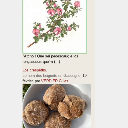
"Atcho ! Que sei pèdescauç e los
ronçabueus que’m (…)
Los crespèths.
Le nom des beignets en Gascogne.
19
février
, par
VERDIER Gilles