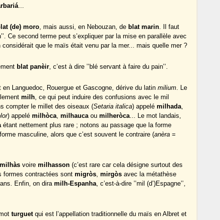
arbariá
...
lat (de) moro
, mais aussi, en Nebouzan, de
blat marin
. Il faut
in’’. Ce second terme peut s’expliquer par la mise en parallèle avec
on considérait que le maïs était venu par la mer... mais quelle mer ?
tement
blat panèir
, c’est à dire ’’blé servant à faire du pain’’.
t en Languedoc, Rouergue et Gascogne, dérive du latin
milium
. Le
mplement
milh
, ce qui peut induire des confusions avec le mil
ns compter le millet des oiseaux (
Setaria italica
) appelé
milhada
,
lor
) appelé
milhòca
,
milhauca
ou
milheròca
... Le mot landais,
a
étant nettement plus rare ; notons au passage que la forme
 forme masculine, alors que c’est souvent le contraire (
anèra
=
milhàs
voire
milhasson
(c’est rare car cela désigne surtout des
es formes contractées sont
migròs
,
mirgòs
avec la métathèse
ns. Enfin, on dira
milh-Espanha
, c’est-à-dire ’’mil (d’)Espagne’’,
e mot
turguet
qui est l’appellation traditionnelle du maïs en Albret et