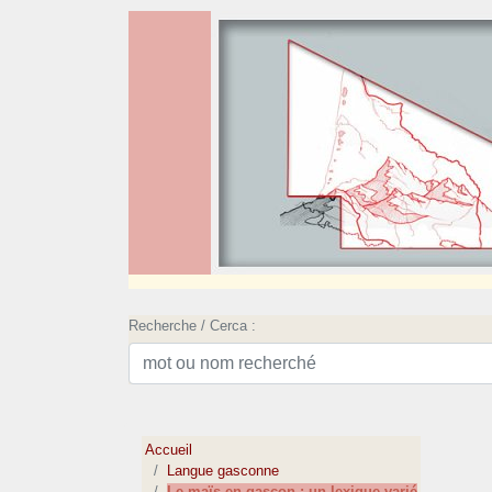
Recherche / Cerca :
Accueil
Langue gasconne
Le maïs en gascon : un lexique varié