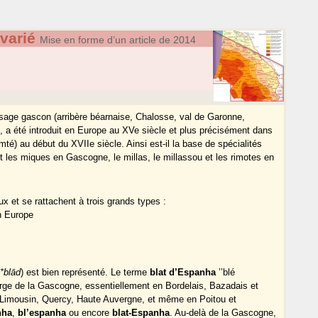
varié
Mise en forme d’un article de 2014
ysage gascon (arribère béarnaise, Chalosse, val de Garonne,
), a été introduit en Europe au XVe siècle et plus précisément dans
é) au début du XVIIe siècle. Ainsi est-il la base de spécialités
 les miques en Gascogne, le millas, le millassou et les rimotes en
 et se rattachent à trois grands types :
n Europe
e
*blād
) est bien représenté. Le terme
blat d’Espanha
’’blé
marge de la Gascogne, essentiellement en Bordelais, Bazadais et
as Limousin, Quercy, Haute Auvergne, et même en Poitou et
nha
,
bl’espanha
ou encore
blat-Espanha
. Au-delà de la Gascogne,