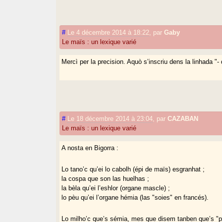
#
Le 4 décembre 2014 à 18:22
,
par
Gaby
Le maïs : un lexique varié
Mercì per la precision. Aquò s’inscriu dens la linhada "-
#
Le 18 décembre 2014 à 23:04
,
par
CAZABAN
Le maïs : un lexique varié
A nosta en Bigorra :
Lo tano’c qu’ei lo cabolh (épi de maïs) esgranhat ;
la cospa que son las huelhas ;
la bèla qu’ei l’eshlor (organe mascle) ;
lo pèu qu’ei l’organe hémia (las "soies" en francés).
Lo milho’c que’s sémia, mes que disem tanben que’s "pa