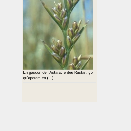
En gascon de l’Astarac e deu Rustan, çò
qu’aperam en (…)