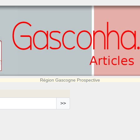
Région Gascogne Prospective
>>