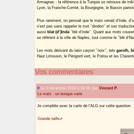
Armagnac ; la référence à la Turquie se retrouve de même
Lyon, la Franche-Comté, la Bourgogne, le Bassin parisie
Plus rarement, on pensait que le maïs venait d’Inde, d’
n’est pas sans rappeler le mot ’’dindon’’ et ses traduc
aussi
blat (d’)Inda
’’blé d’Inde’’. Quant aux mots cous
se réfèrent à la ville de Naples, tout comme le ’’blé d’Na
Les mots dérivant du latin
caryon
’’noix’’, tels
garolh, b
Haut Limousin, le Périgord vert, le Poitou et les Charent
Vos commentaires
#
Le 3 décembre 2014 à 16:56
,
par
Vincent P.
Le maïs : un lexique varié
Je complète avec la carte de l’ALG sur cette question.
Grande taille