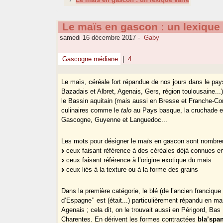
Le maïs en gascon : un lexique 
samedi 16 décembre 2017
-
Gaby
Gascogne médiane
|
4
Le maïs, céréale fort répandue de nos jours dans le pa
Bazadais et Albret, Agenais, Gers, région toulousaine...
le Bassin aquitain (mais aussi en Bresse et Franche-Comt
culinaires comme le
talo
au Pays basque, la cruchade et
Gascogne, Guyenne et Languedoc...
Les mots pour désigner le maïs en gascon sont nombreux
ceux faisant référence à des céréales déjà connues e
ceux faisant référence à l’origine exotique du maïs
ceux liés à la texture ou à la forme des grains
Dans la première catégorie, le blé (de l’ancien franciqu
d’Espagne’’ est (était...) particulièrement répandu en 
Agenais ; cela dit, on le trouvait aussi en Périgord, B
Charentes. En dérivent les formes contractées
bla’spa