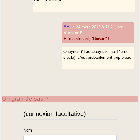
#
^
Le 24 mars 2012 à 11:21
,
par
Vincent.P
Et maintenant, "Darwin" !
Queyries ("Las Queyrias" au 14ème
siècle), c’est probablement trop plouc.
Un gran de sau ?
(connexion facultative)
Nom