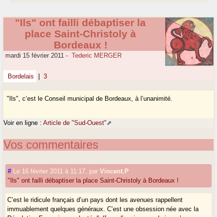
"Ils" ont failli débaptiser la
place Saint-Christoly à
Bordeaux !
mardi 15 février 2011
-
Tederic MERGER
Bordelais
|
3
"Ils", c’est le Conseil municipal de Bordeaux, à l’unanimité.
Voir en ligne :
Article de "Sud-Ouest"
Vos commentaires
#
Le 16 février 2011 à 11:17
,
par
Vincent.P
"Ils" ont failli débaptiser la place Saint-Christoly à Bordeaux !
C’est le ridicule français d’un pays dont les avenues rappellent
immuablement quelques généraux. C’est une obsession née avec la