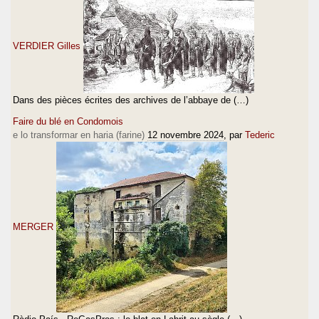
VERDIER Gilles
Dans des pièces écrites des archives de l’abbaye de (…)
Faire du blé en Condomois
e lo transformar en haria (farine)
12 novembre 2024
, par
Tederic
MERGER