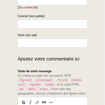
[
Se connecter
]
Courriel (non publié)
Votre site web
Ajoutez votre commentaire ici
Texte de votre message
Ce champ accepte les raccourcis SPIP
{{gras}}
{italique}
-*liste
[texte-
et le code HTML
>url]
<quote>
<code>
. Pour créer des
<q>
<del>
<ins>
paragraphes, laissez simplement des lignes vides.