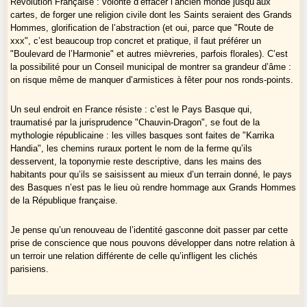
Révolution Française : volonté d’effacer l’ancien monde jusqu’aux
cartes, de forger une religion civile dont les Saints seraient des Grands
Hommes, glorification de l’abstraction (et oui, parce que "Route de
xxx", c’est beaucoup trop concret et pratique, il faut préférer un
"Boulevard de l’Harmonie" et autres mièvreries, parfois florales). C’est
la possibilité pour un Conseil municipal de montrer sa grandeur d’âme :
on risque même de manquer d’armistices à fêter pour nos ronds-points.
Un seul endroit en France résiste : c’est le Pays Basque qui,
traumatisé par la jurisprudence "Chauvin-Dragon", se fout de la
mythologie républicaine : les villes basques sont faites de "Karrika
Handia", les chemins ruraux portent le nom de la ferme qu’ils
desservent, la toponymie reste descriptive, dans les mains des
habitants pour qu’ils se saisissent au mieux d’un terrain donné, le pays
des Basques n’est pas le lieu où rendre hommage aux Grands Hommes
de la République française.
Je pense qu’un renouveau de l’identité gasconne doit passer par cette
prise de conscience que nous pouvons développer dans notre relation à
un terroir une relation différente de celle qu’infligent les clichés
parisiens.