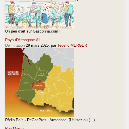
Un peu d’art sur Gasconha.com !
Pays d’Armagnac #1
Délimitation
29 mars 2025
, par
Tederic MERGER
Ràdio País · ReGasPros : Armanhac. [Utilisez au (…)
Pey Marsau