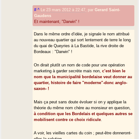
#
^
Le 23 mars 2012 à 22:47
,
par
Gerard Saint-
Gaudens
Et maintenant, "Darwin" !
Dans le même ordre d’idée, je signale le nom attribué
au nouveau quartier qui sort lentement de terre le long
du quai de Queyries à La Bastide, la rive droite de
Bordeaux : "Darwin" !
On dirait plutôt un nom de code pour une opération
marketing à garder secrète mais non,
c’est bien le
nom que la municipalité bordelaise veut donner au
quartier, histoire de faire "moderne"-donc anglo-
saxon- !
Mais ça peut sans doute évoluer si on y applique la
théorie du même nom chère au monsieur en question,
à condition que les Bordelais et quelques autres se
mobilisent contre ce choix ridicule
.
A voir, les vieilles cartes du coin ; peut-être donneront-
elles la solution ...