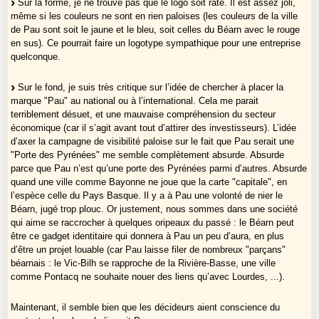
Sur la forme, je ne trouve pas que le logo soit raté. Il est assez joli,
même si les couleurs ne sont en rien paloises (les couleurs de la ville
de Pau sont soit le jaune et le bleu, soit celles du Béarn avec le rouge
en sus). Ce pourrait faire un logotype sympathique pour une entreprise
quelconque.
Sur le fond, je suis très critique sur l’idée de chercher à placer la
marque "Pau" au national ou à l’international. Cela me parait
terriblement désuet, et une mauvaise compréhension du secteur
économique (car il s’agit avant tout d’attirer des investisseurs). L’idée
d’axer la campagne de visibilité paloise sur le fait que Pau serait une
"Porte des Pyrénées" me semble complètement absurde. Absurde
parce que Pau n’est qu’une porte des Pyrénées parmi d’autres. Absurde
quand une ville comme Bayonne ne joue que la carte "capitale", en
l’espèce celle du Pays Basque. Il y a à Pau une volonté de nier le
Béarn, jugé trop plouc. Or justement, nous sommes dans une société
qui aime se raccrocher à quelques oripeaux du passé : le Béarn peut
être ce gadget identitaire qui donnera à Pau un peu d’aura, en plus
d’être un projet louable (car Pau laisse filer de nombreux "parçans"
béarnais : le Vic-Bilh se rapproche de la Rivière-Basse, une ville
comme Pontacq ne souhaite nouer des liens qu’avec Lourdes, ...).
Maintenant, il semble bien que les décideurs aient conscience du