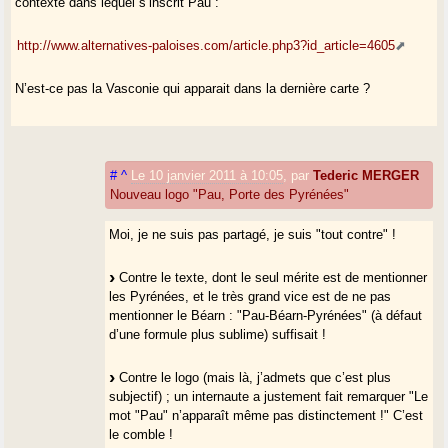
contexte dans lequel s’inscrit Pau :
http://www.alternatives-paloises.com/article.php3?id_article=4605
N’est-ce pas la Vasconie qui apparait dans la dernière carte ?
#
^
Le 10 janvier 2011 à 10:05
,
par
Tederic MERGER
Nouveau logo "Pau, Porte des Pyrénées"
Moi, je ne suis pas partagé, je suis "tout contre" !
Contre le texte, dont le seul mérite est de mentionner
les Pyrénées, et le très grand vice est de ne pas
mentionner le Béarn : "Pau-Béarn-Pyrénées" (à défaut
d’une formule plus sublime) suffisait !
Contre le logo (mais là, j’admets que c’est plus
subjectif) ; un internaute a justement fait remarquer "Le
mot "Pau" n’apparaît même pas distinctement !" C’est
le comble !