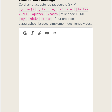
Ce champ accepte les raccourcis SPIP
{{gras}}
{italique}
-*liste
[texte-
et le code HTML
>url]
<quote>
<code>
. Pour créer des
<q>
<del>
<ins>
paragraphes, laissez simplement des lignes vides.