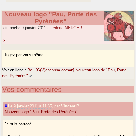
Nouveau logo "Pau, Porte des
Pyrénées"
dimanche 9 janvier 2011
-
Tederic MERGER
3
Jugez par vous-même...
Voir en ligne :
Re : [G(V)asconha doman] Nouveau logo de "Pau, Porte
des Pyrénées"
Vos commentaires
#
Le 9 janvier 2011 à 11:35
,
par
Vincent.P
Nouveau logo "Pau, Porte des Pyrénées"
Je suis partagé.