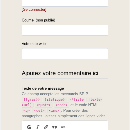
[
Se connecter
]
Courriel (non publié)
Votre site web
Ajoutez votre commentaire ici
Texte de votre message
Ce champ accepte les raccourcis SPIP
{{gras}}
{italique}
-*liste
[texte-
et le code HTML
>url]
<quote>
<code>
. Pour créer des
<q>
<del>
<ins>
paragraphes, laissez simplement des lignes vides.