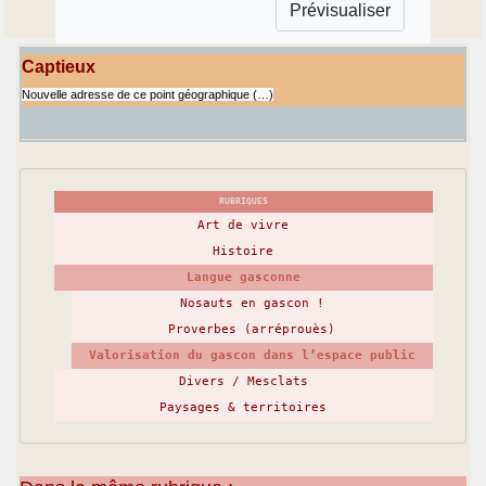
Captieux
Nouvelle adresse de ce point géographique (…)
RUBRIQUES
Art de vivre
Histoire
Langue gasconne
Nosauts en gascon !
Proverbes (arréprouès)
Valorisation du gascon dans l’espace public
Divers / Mesclats
Paysages & territoires