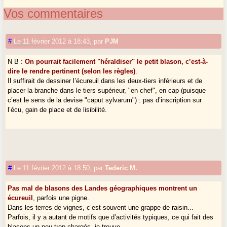
Vos commentaires
#
Le 11 février 2012 à 18:43
,
par
PJM
N B :
On pourrait facilement "héraldiser" le petit blason, c’est-à-
dire le rendre pertinent (selon les règles)
.
Il suffirait de dessiner l’écureuil dans les deux-tiers inférieurs et de
placer la branche dans le tiers supérieur, "en chef", en cap (puisque
c’est le sens de la devise "caput sylvarum") : pas d’inscription sur
l’écu, gain de place et de lisibilité.
#
Le 11 février 2012 à 18:50
,
par
Tederic M.
Pas mal de blasons des Landes géographiques montrent un
écureuil
, parfois une pigne.
Dans les terres de vignes, c’est souvent une grappe de raisin...
Parfois, il y a autant de motifs que d’activités typiques, ce qui fait des
blasons un peu trop chargés, je trouve.