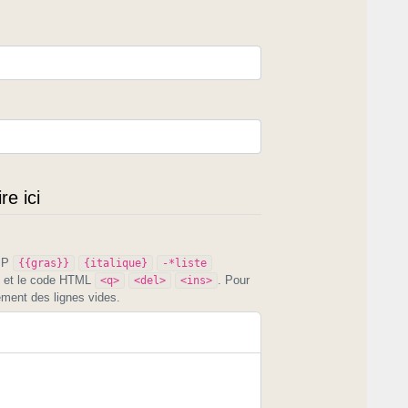
e ici
PIP
{{gras}}
{italique}
-*liste
et le code HTML
. Pour
<q>
<del>
<ins>
ement des lignes vides.