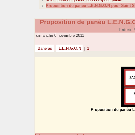
Proposition de panèu L.E.N.G.O.N pour Saint-
Proposition de panèu L.E.N.G.
Tederic
dimanche 6 novembre 2011
Banèras
L.E.N.G.O.N
|
1
Proposition de panèu 