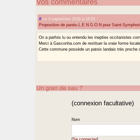
Vos commentaires
#
Le 3 septembre 2016 à 18:01
Proposition de panèu L.E.N.G.O.N pour Saint-Symphor
On a parfois lu ou entendu les inepties occitanistes co
Merci à Gasconha.com de restituer la vraie forme local
Cette commune possède un patois landais très proche d
Un gran de sau ?
(connexion facultative)
Nom
[
Se connecter
]