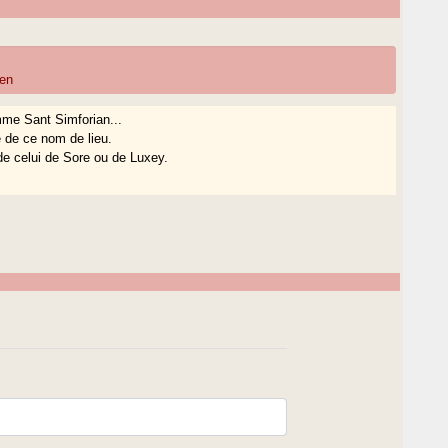
ien
mme Sant Simforian...
e de ce nom de lieu.
e celui de Sore ou de Luxey.