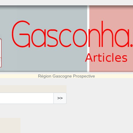
Région Gascogne Prospective
>>