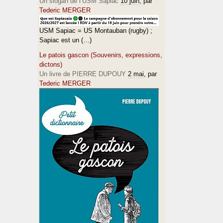
Un slogan de l’USM Sapiac
10 juin
, par
Tederic MERGER
USM Sapiac = US Montauban (rugby) ;
Sapiac est un (…)
Le patois gascon (Souvenirs, expressions,
dictons)
Un livre de PIERRE DUPOUY
2 mai
, par
Tederic MERGER