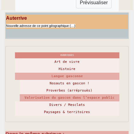
Auterrive
Nouvelle adresse de ce point géographique (…)
RUBRIQUES
Art de vivre
Histoire
Langue gasconne
Nosauts en gascon !
Proverbes (arréprouès)
Valorisation du gascon dans l’espace public
Divers / Mesclats
Paysages & territoires