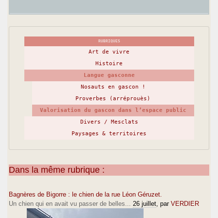
RUBRIQUES
Art de vivre
Histoire
Langue gasconne
Nosauts en gascon !
Proverbes (arréprouès)
Valorisation du gascon dans l’espace public
Divers / Mesclats
Paysages & territoires
Dans la même rubrique :
Bagnères de Bigorre : le chien de la rue Léon Géruzet.
Un chien qui en avait vu passer de belles...
26 juillet
, par
VERDIER