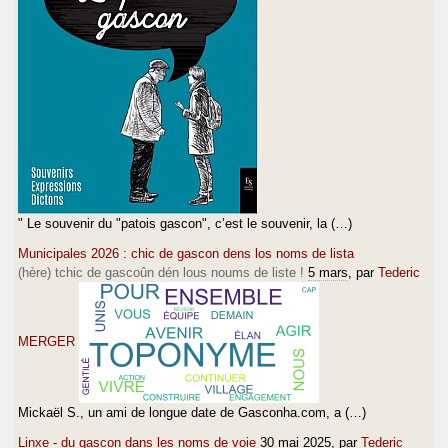
" Le souvenir du "patois gascon", c’est le souvenir, la (…)
Municipales 2026 : chic de gascon dens los noms de lista
(hère) tchic de gascoûn dén lous noums de liste !
5 mars
, par
Tederic
MERGER
Mickaël S., un ami de longue date de Gasconha.com, a (…)
Linxe - du gascon dans les noms de voie
30 mai 2025
, par
Tederic