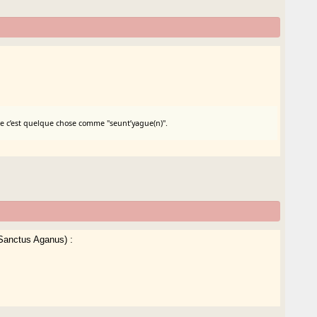
ue c’est quelque chose comme "seunt’yague(n)".
 Sanctus Aganus) :