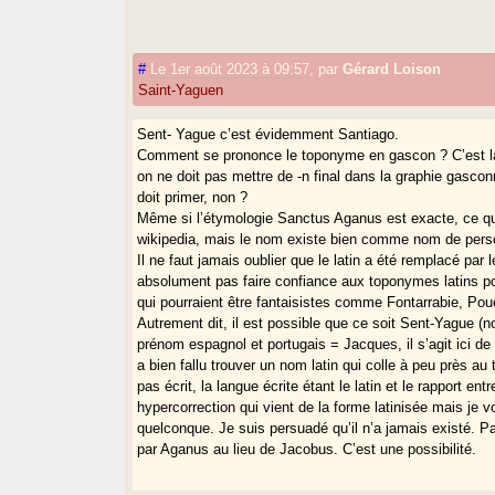
#
Le 1er août 2023 à 09:57
,
par
Gérard Loison
Saint-Yaguen
Sent- Yague c’est évidemment Santiago.
Comment se prononce le toponyme en gascon ? C’est la
on ne doit pas mettre de -n final dans la graphie gasc
doit primer, non ?
Même si l’étymologie Sanctus Aganus est exacte, ce qu
wikipedia, mais le nom existe bien comme nom de person
Il ne faut jamais oublier que le latin a été remplacé pa
absolument pas faire confiance aux toponymes latins pos
qui pourraient être fantaisistes comme Fontarrabie, Poue
Autrement dit, il est possible que ce soit Sent-Yague (
prénom espagnol et portugais = Jacques, il s’agit ici de
a bien fallu trouver un nom latin qui colle à peu près a
pas écrit, la langue écrite étant le latin et le rapport en
hypercorrection qui vient de la forme latinisée mais je
quelconque. Je suis persuadé qu’il n’a jamais existé. Pa
par Aganus au lieu de Jacobus. C’est une possibilité.