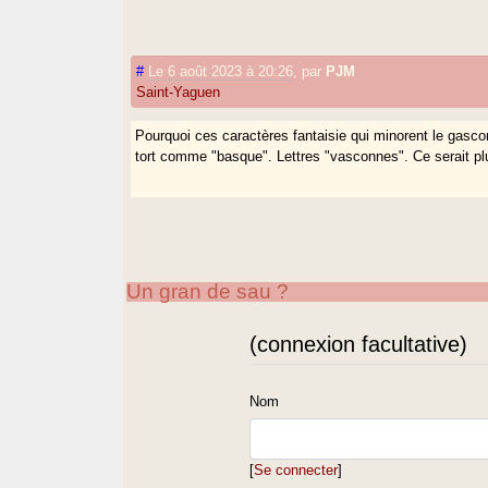
#
Le 6 août 2023 à 20:26
,
par
PJM
Saint-Yaguen
Pourquoi ces caractères fantaisie qui minorent le gascon 
tort comme "basque". Lettres "vasconnes". Ce serait plu
Un gran de sau ?
(connexion facultative)
Nom
[
Se connecter
]