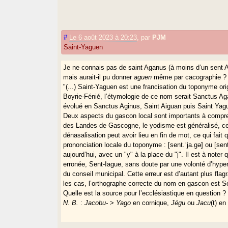
#
Le 6 août 2023 à 20:23
,
par
PJM
Saint-Yaguen
Je ne connais pas de saint Aganus (à moins d’un sent A
mais aurait-il pu donner
aguen
même par cacographie ? Vo
"(...) Saint-Yaguen est une francisation du toponyme ori
Boyrie-Fénié, l’étymologie de ce nom serait Sanctus Aga
évolué en Sanctus Aginus, Saint Aiguan puis Saint Yague
Deux aspects du gascon local sont importants à compr
des Landes de Gascogne, le yodisme est généralisé, ce q
dénasalisation peut avoir lieu en fin de mot, ce qui fai
prononciation locale du toponyme : [sent.ˈja.gə] ou [sent
aujourd’hui, avec un "y" à la place du "j". Il est à note
erronée, Sent-Iague, sans doute par une volonté d’hyper
du conseil municipal. Cette erreur est d’autant plus fl
les cas, l’orthographe correcte du nom en gascon est S
Quelle est la source pour l’ecclésiastique en question ?
N. B.
:
Jacobu-
>
Yago
en cornique,
Jégu
ou
Jacu
(t) en