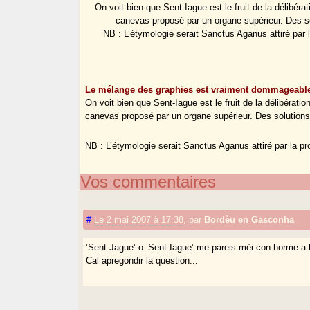
On voit bien que Sent-Iague est le fruit de la délibé
canevas proposé par un organe supérieur. Des so
NB : L’étymologie serait Sanctus Aganus attiré par 
Le mélange des graphies est vraiment dommageabl
On voit bien que Sent-Iague est le fruit de la délibéra
canevas proposé par un organe supérieur. Des solutions 
NB : L’étymologie serait Sanctus Aganus attiré par la p
Vos commentaires
#
Le 2 mai 2007 à 17:38
,
par
Bordèu en Gasconha
’Sent Jague’ o ’Sent Iague’ me pareis mèi con.horme a l
Cal apregondir la question...