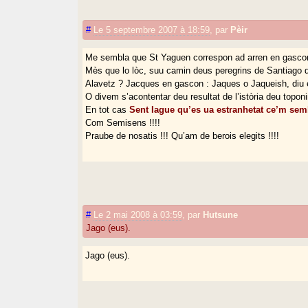
#
Le 5 septembre 2007 à 18:59
,
par
Pèir
Me sembla que St Yaguen correspon ad arren en gasco
Mès que lo lòc, suu camin deus peregrins de Santiago q
Alavetz ? Jacques en gascon : Jaques o Jaqueish, diu es
O divem s’acontentar deu resultat de l’istòria deu topon
En tot cas
Sent Iague qu’es ua estranhetat ce’m semb
Com Semisens !!!!
Praube de nosatis !!! Qu’am de berois elegits !!!!
#
Le 2 mai 2008 à 03:59
,
par
Hutsune
Jago (eus).
Jago (eus).