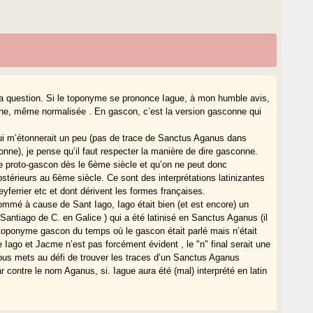
 question. Si le toponyme se prononce Iague, à mon humble avis,
onne, même normalisée . En gascon, c’est la version gasconne qui
i m’étonnerait un peu (pas de trace de Sanctus Aganus dans
ne), je pense qu’il faut respecter la manière de dire gasconne.
r le proto-gascon dès le 6ème siècle et qu’on ne peut donc
térieurs au 6ème siècle. Ce sont des interprétations latinizantes
yferrier etc et dont dérivent les formes françaises.
nommé à cause de Sant Iago, Iago était bien (et est encore) un
 Santiago de C. en Galice ) qui a été latinisé en Sanctus Aganus (il
u toponyme gascon du temps où le gascon était parlé mais n’était
tre Iago et Jacme n’est pas forcément évident , le "n" final serait une
 vous mets au défi de trouver les traces d’un Sanctus Aganus
r contre le nom Aganus, si. Iague aura été (mal) interprété en latin