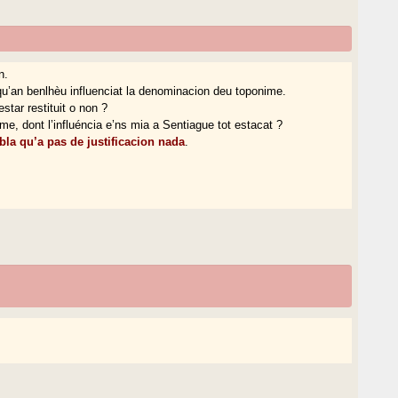
n.
u’an benlhèu influenciat la denominacion deu toponime.
tar restituit o non ?
ime, dont l’influéncia e’ns mia a Sentiague tot estacat ?
la qu’a pas de justificacion nada
.