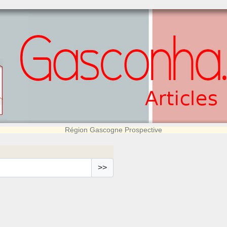
Région Gascogne Prospective
>>