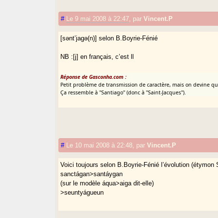
#
Le 9 mai 2008 à 22:47
,
par
Vincent.P
[sǝnt’jagǝ(n)] selon B.Boyrie-Fénié
NB :[j] en français, c’est ll
Réponse de Gasconha.com :
Petit problème de transmission de caractère, mais on devine q
Ça ressemble à "Santiago" (donc à "Saint-Jacques").
#
Le 10 mai 2008 à 22:48
,
par
Vincent.P
Voici toujours selon B.Boyrie-Fénié l’évolution (étymon
sanctágan>santáygan
(sur le modèle áqua>aiga dit-elle)
>seuntyágueun