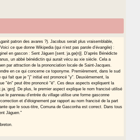
ganit patron des avares ?). Jacobus serait plus vraisemblable,
ici ce que donne Wikipedia (qui n’est pas parole d’évangile) :
ginel en gascon : Sent Jàguen [sent.ˈja.gə(n)]. D’après Bénédicte
nus, un abbé bénédictin qui aurait vécu au xie siècle. Cela a
n par attraction de la prononciation locale de Saint-Jacques.
endre en ce qui concerne ce toponyme. Premièrement, dans le sud
ui fait que je "j" initial est prononcé "y". Deuxièmement, la
t que "èn" peut être prononcé "ë". Ces deux aspects expliquent la
.ja.ˈgɛŋ]. De plus, le premier aspect explique le nom francisé utilisé
r que le panneau d’entrée du village utilise une forme gasconne
correction et d’éloignement par rapport au nom francisé de la part
agrante que le sous-titre, Comuna de Gasconha est correct. Dans tous
ent Jàguen."
 breton.