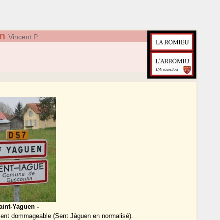
n
Vincent.P
aint-Yaguen -
ment dommageable (Sent Jàguen en normalisé).