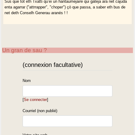
Sus que tot eth Txatti qu’ei un hantaumejaire qui gateja ara net cajuda
enta agarrar ("attrrapper", "choper") çò que passa, a saber eth bus de
net deth Conselh Generau aranés ! !
Un gran de sau ?
(connexion facultative)
Nom
[
Se connecter
]
Courriel (non publié)