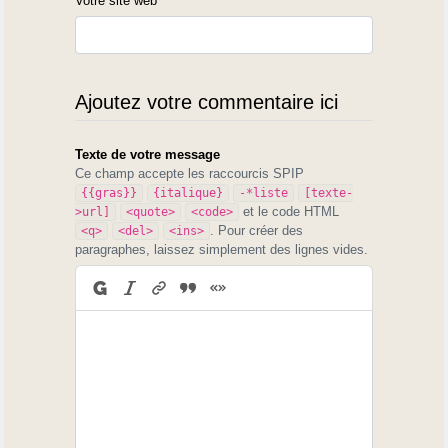
Votre site web
Ajoutez votre commentaire ici
Texte de votre message
Ce champ accepte les raccourcis SPIP
{{gras}}
{italique}
-*liste
[texte-
et le code HTML
>url]
<quote>
<code>
. Pour créer des
<q>
<del>
<ins>
paragraphes, laissez simplement des lignes vides.