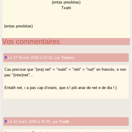
(entas presbitas)
Txatti
(entas presbitas)
Vos commentaires
#
Le 27 février 2008 à 23:42
,
par
Tederic
Cau precisar que "(era) net" = "nuèit" = "nèit" = "nuit" en francés, e non
pas "(inter)net"...
Entath net, i a pas cap d’oraris, que s’i pòt anar de net e de dia !-)
#
Le 10 mars 2008 à 00:45
,
par
Txatti