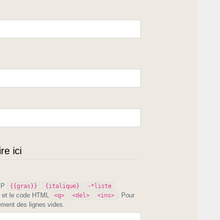
e ici
PIP
{{gras}}
{italique}
-*liste
et le code HTML
. Pour
<q>
<del>
<ins>
ement des lignes vides.