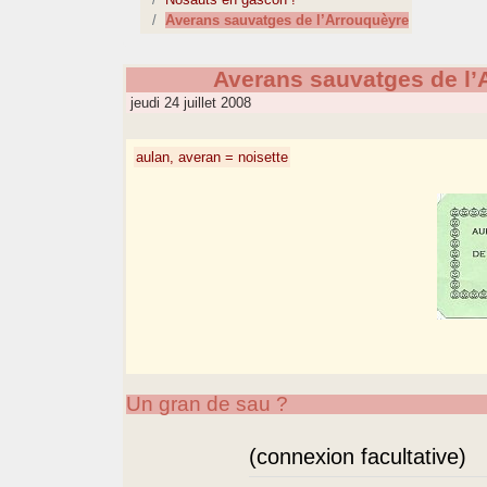
Averans sauvatges de l’Arrouquèyre
Averans sauvatges de l’
jeudi 24 juillet 2008
aulan, averan = noisette
Un gran de sau ?
(connexion facultative)