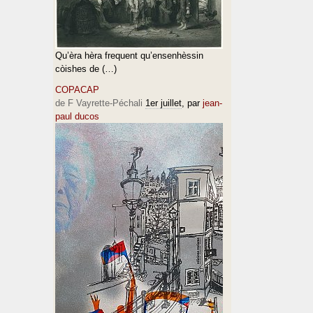
Qu’èra hèra frequent qu’ensenhèssin
còishes de (…)
COPACAP
de F Vayrette-Péchali
1er juillet
, par
jean-
paul ducos