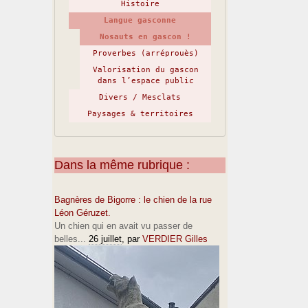
Histoire
Langue gasconne
Nosauts en gascon !
Proverbes (arréprouès)
Valorisation du gascon
dans l’espace public
Divers / Mesclats
Paysages & territoires
Dans la même rubrique :
Bagnères de Bigorre : le chien de la rue
Léon Géruzet.
Un chien qui en avait vu passer de
belles...
26 juillet
, par
VERDIER Gilles