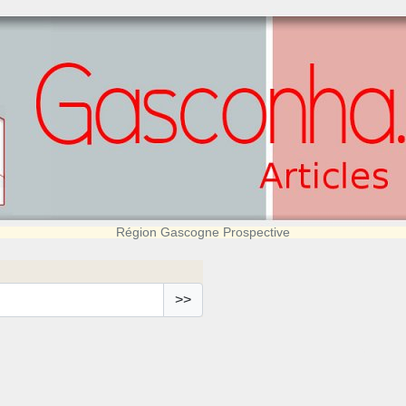
Région Gascogne Prospective
>>