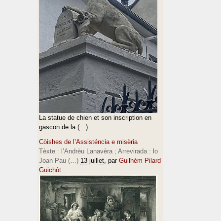
La statue de chien et son inscription en
gascon de la (…)
Còishes de l’Assisténcia e misèria
Tèxte : l’Andrèu Lanavèra ; Arrevirada : lo
Joan Pau (…)
13 juillet
, par
Guilhèm Pilard
Guichòt