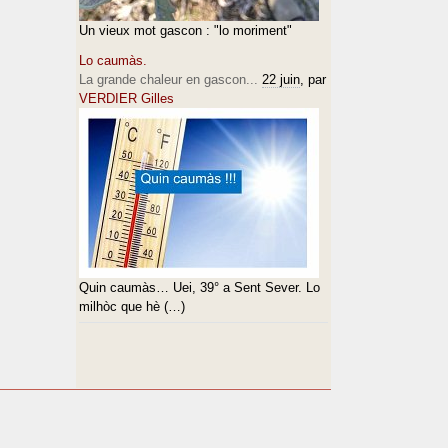
Un vieux mot gascon : "lo moriment"
Lo caumàs.
La grande chaleur en gascon...
22 juin
, par
VERDIER Gilles
Quin caumàs… Uei, 39° a Sent Sever. Lo
milhòc que hè (…)