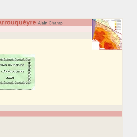
Arrouquèyre
Alain Champ