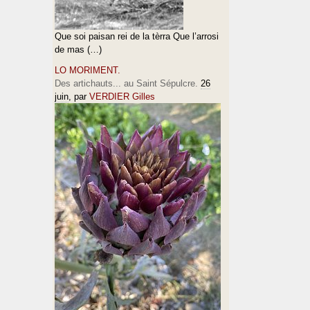
Que soi paisan rei de la tèrra Que l’arrosi
de mas (…)
LO MORIMENT.
Des artichauts... au Saint Sépulcre.
26
juin
, par
VERDIER Gilles