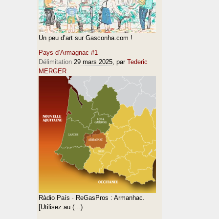
Un peu d’art sur Gasconha.com !
Pays d’Armagnac #1
Délimitation
29 mars 2025
, par
Tederic
MERGER
Ràdio País · ReGasPros : Armanhac.
[Utilisez au (…)