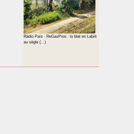
Ràdio País · ReGasPros : lo blat en Labrit
au sègle (…)