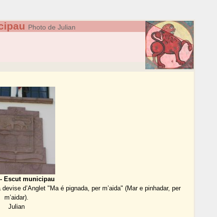
cipau
Photo de Julian
 - Escut municipau
 la devise d’Anglet "Ma é pignada, per m’aida" (Mar e pinhadar, per
m’aidar).
Julian