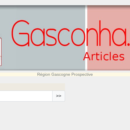
Région Gascogne Prospective
>>