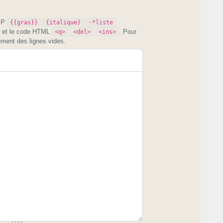
PIP
{{gras}}
{italique}
-*liste
et le code HTML
. Pour
<q>
<del>
<ins>
ement des lignes vides.