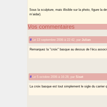
Sous la sculpture, mais illisible sur la photo, figure la
m’aidar).
Vos commentaires
#
Le 13 septembre 2006 à 22:42
,
par
Julian
Remarquez la "croix" basque au dessus de l’écu assoc
#
Le 5 octobre 2006 à 16:28
,
par
Siset
La croix basque est tout simplement le sigle du carrier qu