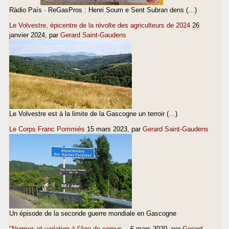
Ràdio País · ReGasPros : Henri Soum e Sent Subran dens (…)
Le Volvestre, épicentre de la révolte des agriculteurs de 2024
26
janvier 2024
, par
Gerard Saint-Gaudens
Le Volvestre est à la limite de la Gascogne un terroir (…)
Le Corps Franc Pommiès
15 mars 2023
, par
Gerard Saint-Gaudens
Un épisode de la seconde guerre mondiale en Gascogne
"Normes et variation à l’âge de corpus...
6 mars 2020
, par
Gerard