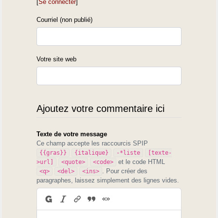
[
Se connecter
]
Courriel (non publié)
Votre site web
Ajoutez votre commentaire ici
Texte de votre message
Ce champ accepte les raccourcis SPIP
{{gras}}
{italique}
-*liste
[texte-
et le code HTML
>url]
<quote>
<code>
. Pour créer des
<q>
<del>
<ins>
paragraphes, laissez simplement des lignes vides.