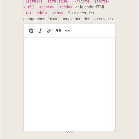
{{gras}}
{italique}
-*liste
[texte-
et le code HTML
>url]
<quote>
<code>
. Pour créer des
<q>
<del>
<ins>
paragraphes, laissez simplement des lignes vides.