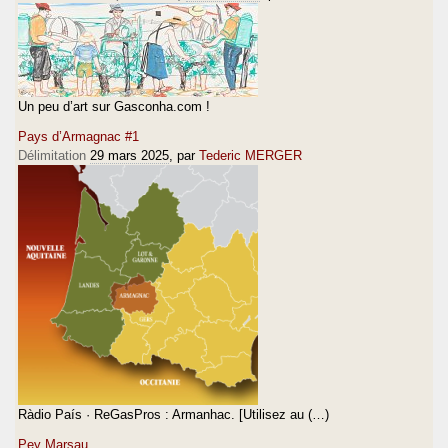
Un peu d’art sur Gasconha.com !
Pays d’Armagnac #1
Délimitation
29 mars 2025
, par
Tederic MERGER
Ràdio País · ReGasPros : Armanhac. [Utilisez au (…)
Pey Marsau