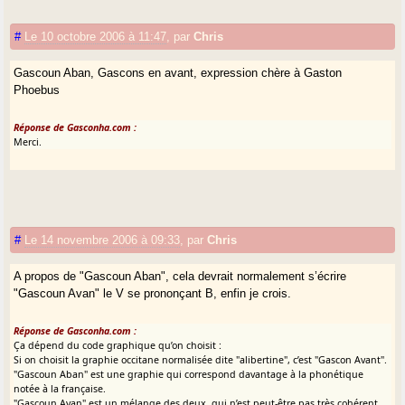
#
Le 10 octobre 2006 à 11:47
,
par
Chris
Gascoun Aban, Gascons en avant, expression chère à Gaston
Phoebus
Réponse de Gasconha.com :
Merci.
#
Le 14 novembre 2006 à 09:33
,
par
Chris
A propos de "Gascoun Aban", cela devrait normalement s’écrire
"Gascoun Avan" le V se prononçant B, enfin je crois.
Réponse de Gasconha.com :
Ça dépend du code graphique qu’on choisit :
Si on choisit la graphie occitane normalisée dite "alibertine", c’est "Gascon Avant".
"Gascoun Aban" est une graphie qui correspond davantage à la phonétique
notée à la française.
"Gascoun Avan" est un mélange des deux, qui n’est peut-être pas très cohérent.