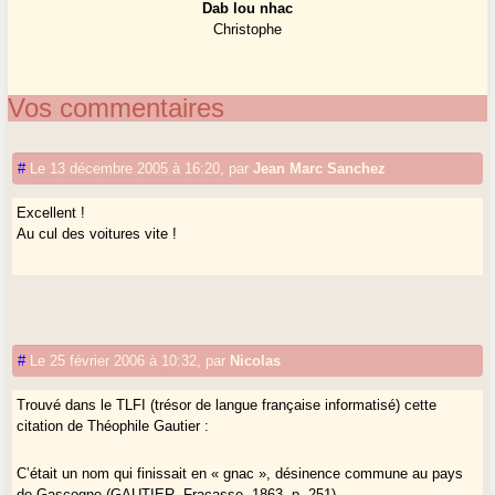
Dab lou nhac
Christophe
Vos commentaires
#
Le 13 décembre 2005 à 16:20
,
par
Jean Marc Sanchez
Excellent !
Au cul des voitures vite !
#
Le 25 février 2006 à 10:32
,
par
Nicolas
Trouvé dans le TLFI (trésor de langue française informatisé) cette
citation de Théophile Gautier :
C’était un nom qui finissait en « gnac », désinence commune au pays
de Gascogne (GAUTIER, Fracasse, 1863, p. 251)