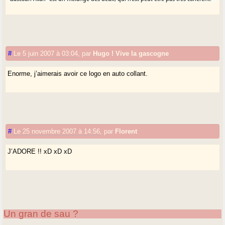
#
Le 5 juin 2007 à 03:04
,
par
Hugo ! Vive la gascogne
Enorme, j’aimerais avoir ce logo en auto collant.
#
Le 25 novembre 2007 à 14:56
,
par
Florent
J’ADORE !! xD xD xD
Un gran de sau ?