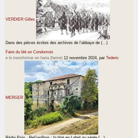
VERDIER Gilles
Dans des pièces écrites des archives de l’abbaye de (…)
Faire du blé en Condomois
e lo transformar en haria (farine)
12 novembre 2024
, par
Tederic
MERGER
Ràdio País · ReGasPros : lo blat en Labrit au sègle (…)