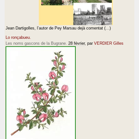
Jean Dartigolles, l’autor de Pey Marsau dejà comentat (…)
Lo ronçabueu.
Les noms gascons de la Bugrane.
28 février
, par
VERDIER Gilles