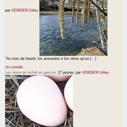
par
VERDIER Gilles
"Au mes de heurèr, los averanèrs e los vèrns qu’an (…)
Un conidèr.
Les noms du nichet en gascon.
27 janvier
, par
VERDIER Gilles