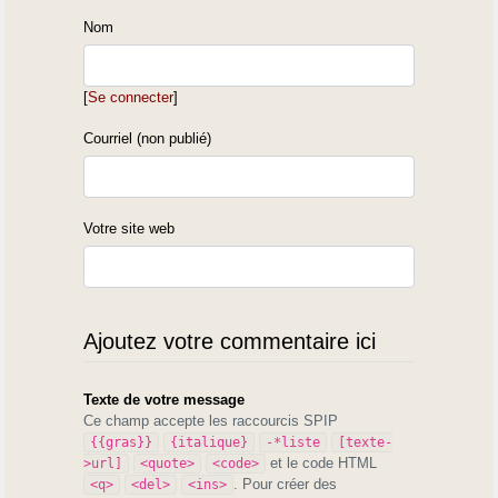
Nom
[
Se connecter
]
Courriel (non publié)
Votre site web
Ajoutez votre commentaire ici
Texte de votre message
Ce champ accepte les raccourcis SPIP
{{gras}}
{italique}
-*liste
[texte-
et le code HTML
>url]
<quote>
<code>
. Pour créer des
<q>
<del>
<ins>