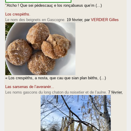
"Atcho ! Que sei pèdescauç e los ronçabueus que’m (…)
Los crespèths.
Le nom des beignets en Gascogne.
19 février
, par
VERDIER Gilles
« Los crespèths, a nosta, que cau que sian plan bèths, (…)
Las sarsenas de l’averanèr...
Les noms gascons du long chaton du noisetier et de l’aulne.
7 février
,