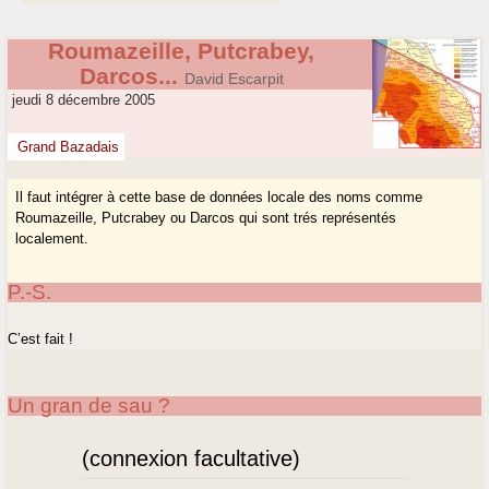
Roumazeille, Putcrabey,
Darcos...
David Escarpit
jeudi 8 décembre 2005
Grand Bazadais
Il faut intégrer à cette base de données locale des noms comme
Roumazeille, Putcrabey ou Darcos qui sont trés représentés
localement.
P.-S.
C’est fait !
Un gran de sau ?
(connexion facultative)