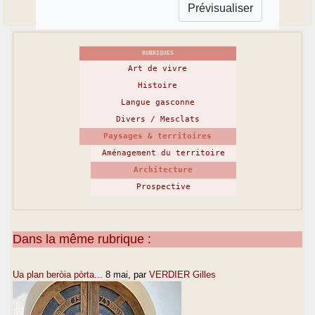
RUBRIQUES
Art de vivre
Histoire
Langue gasconne
Divers / Mesclats
Paysages & territoires
Aménagement du territoire
Architecture
Prospective
Dans la même rubrique :
Ua plan beròia pòrta...
8 mai
, par
VERDIER Gilles