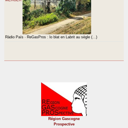
Ràdio País · ReGasPros : lo blat en Labrit au sègle (…)
Région Gascogne
Prospective