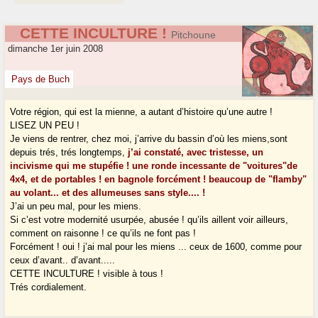
CETTE INCULTURE !
Pitchoune
dimanche 1er juin 2008
Pays de Buch
Votre région, qui est la mienne, a autant d’histoire qu’une autre !
LISEZ UN PEU !
Je viens de rentrer, chez moi, j’arrive du bassin d’où les miens,sont
depuis trés, trés longtemps,
j’ai constaté, avec tristesse, un
incivisme qui me stupéfie ! une ronde incessante de "voitures"de
4x4, et de portables ! en bagnole forcément ! beaucoup de "flamby"
au volant... et des allumeuses sans style.... !
J’ai un peu mal, pour les miens.
Si c’est votre modernité usurpée, abusée ! qu’ils aillent voir ailleurs,
comment on raisonne ! ce qu’ils ne font pas !
Forcément ! oui ! j’ai mal pour les miens ... ceux de 1600, comme pour
ceux d’avant.. d’avant.....
CETTE INCULTURE ! visible à tous !
Trés cordialement.