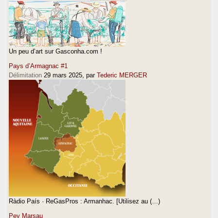
Un peu d’art sur Gasconha.com !
Pays d’Armagnac #1
Délimitation
29 mars 2025
, par
Tederic MERGER
Ràdio País · ReGasPros : Armanhac. [Utilisez au (…)
Pey Marsau