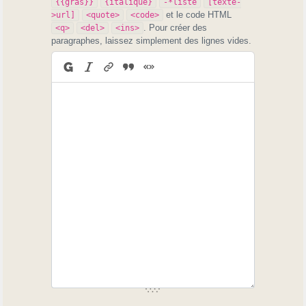
{{gras}}
{italique}
-*liste
[texte-
et le code HTML
>url]
<quote>
<code>
. Pour créer des
<q>
<del>
<ins>
paragraphes, laissez simplement des lignes vides.