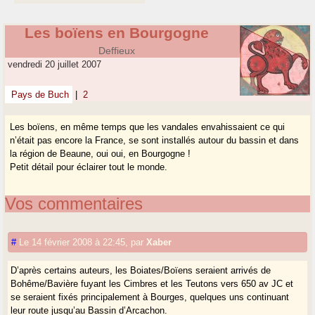
Les boïens en Bourgogne
Deffieux
vendredi 20 juillet 2007
Pays de Buch
|
2
Les boïens, en même temps que les vandales envahissaient ce qui
n’était pas encore la France, se sont installés autour du bassin et dans
la région de Beaune, oui oui, en Bourgogne !
Petit détail pour éclairer tout le monde.
Vos commentaires
#
Le 14 février 2008 à 22:45
,
par
Xaber
D’après certains auteurs, les Boiates/Boïens seraient arrivés de
Bohême/Bavière fuyant les Cimbres et les Teutons vers 650 av JC et
se seraient fixés principalement à Bourges, quelques uns continuant
leur route jusqu’au Bassin d’Arcachon.