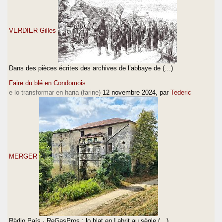
VERDIER Gilles
Dans des pièces écrites des archives de l’abbaye de (…)
Faire du blé en Condomois
e lo transformar en haria (farine)
12 novembre 2024
, par
Tederic
MERGER
Ràdio País · ReGasPros : lo blat en Labrit au sègle (…)