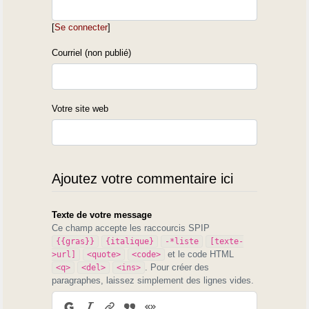
[
Se connecter
]
Courriel (non publié)
Votre site web
Ajoutez votre commentaire ici
Texte de votre message
Ce champ accepte les raccourcis SPIP
{{gras}}
{italique}
-*liste
[texte-
et le code HTML
>url]
<quote>
<code>
. Pour créer des
<q>
<del>
<ins>
paragraphes, laissez simplement des lignes vides.