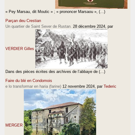
« Pey Marsau, dit Moutic » ; « prononcer Marsaou », (…)
Parçan deu Crestian
Un quartier de Saint Sever de Rustan.
28 décembre 2024
, par
VERDIER Gilles
Dans des pièces écrites des archives de l’abbaye de (…)
Faire du blé en Condomois
e lo transformar en haria (farine)
12 novembre 2024
, par
Tederic
MERGER