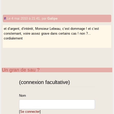
#
Le 4 mai 2010 à 21:41
,
par
Galipe
et d’argent, d’intérét, Monsieur Lebeau, c’est dommage ! et c’est
consternant, voire assez grave dans certains cas ! non ?...
cordialement
Un gran de sau ?
(connexion facultative)
Nom
[
Se connecter
]