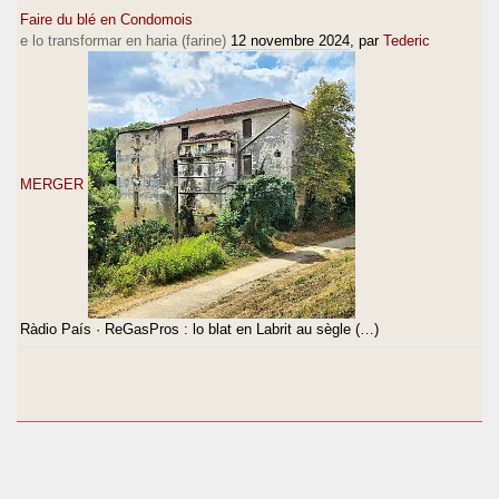
Faire du blé en Condomois
e lo transformar en haria (farine)
12 novembre 2024
, par
Tederic
MERGER
Ràdio País · ReGasPros : lo blat en Labrit au sègle (…)