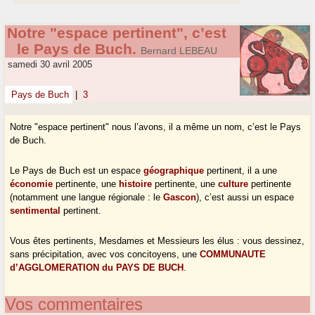
Notre "espace pertinent", c’est
le Pays de Buch.
Bernard LEBEAU
samedi 30 avril 2005
Pays de Buch
|
3
Notre "espace pertinent" nous l’avons, il a même un nom, c’est le Pays
de Buch.
Le Pays de Buch est un espace
géographique
pertinent, il a une
économie
pertinente, une
histoire
pertinente, une
culture
pertinente
(notamment une langue régionale : le
Gascon
), c’est aussi un espace
sentimental
pertinent.
Vous êtes pertinents, Mesdames et Messieurs les élus : vous dessinez,
sans précipitation, avec vos concitoyens, une
COMMUNAUTE
d’AGGLOMERATION du PAYS DE BUCH
.
Vos commentaires