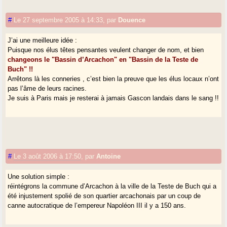
#
Le 27 septembre 2005 à 14:33
,
par
Douence
J’ai une meilleure idée :
Puisque nos élus têtes pensantes veulent changer de nom, et bien
changeons le "Bassin d’Arcachon" en "Bassin de la Teste de
Buch" !!
Arrêtons là les conneries , c’est bien la preuve que les élus locaux n’ont
pas l’âme de leurs racines.
Je suis à Paris mais je resterai à jamais Gascon landais dans le sang !!
#
Le 3 août 2006 à 17:50
,
par
Antoine
Une solution simple :
réintégrons la commune d’Arcachon à la ville de la Teste de Buch qui a
été injustement spolié de son quartier arcachonais par un coup de
canne autocratique de l’empereur Napoléon III il y a 150 ans.